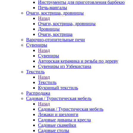
Инструменты для приготовления барбекю
Печь-мангалы
Очаги, кострища, дровницы
Назад
Очаги, кострища, дровницы
Дровницы
Очаги, кострища
Варочно-отопительные печи
Сувениры
Назад
Сувениры
Авторская керамика и резьба по дереву
Сувениры из Узбекистана
Текстиль
Назад
Текстиль
Кухонный текстиль
Распродажа
Садовая / Туристическая мебель
Назад
Садовая / Туристическая мебель
Лежаки и шезлонги
Садовые диваны и кресла
Садовые скамейки
Садовые столы