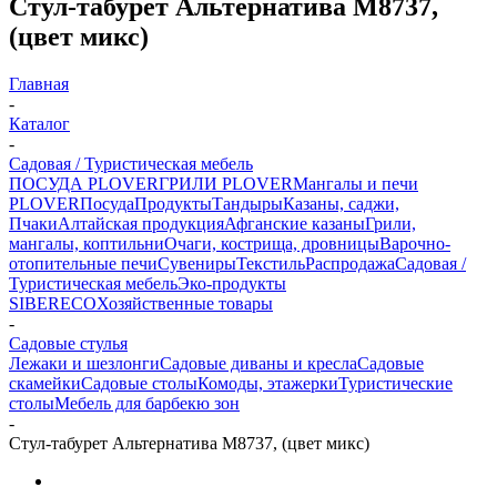
Стул-табурет Альтернатива М8737,
(цвет микс)
Главная
-
Каталог
-
Садовая / Туристическая мебель
ПОСУДА PLOVER
ГРИЛИ PLOVER
Мангалы и печи
PLOVER
Посуда
Продукты
Тандыры
Казаны, саджи,
Пчаки
Алтайская продукция
Афганские казаны
Грили,
мангалы, коптильни
Очаги, кострища, дровницы
Варочно-
отопительные печи
Сувениры
Текстиль
Распродажа
Садовая /
Туристическая мебель
Эко-продукты
SIBERECO
Хозяйственные товары
-
Садовые стулья
Лежаки и шезлонги
Садовые диваны и кресла
Садовые
скамейки
Садовые столы
Комоды, этажерки
Туристические
столы
Мебель для барбекю зон
-
Стул-табурет Альтернатива М8737, (цвет микс)