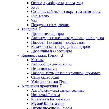
Орехи, сухофрукты, халва, мед
Курт
Соленья, кабачковая икра, томатная паста
Рис, масло
Чай
Продукты из Армении
Тандыры
Дровяные тандыры
Аксессуары и комплектующие для тандыра
Наборы: Тандыры + аксессуары
Керамическая посуда для тандыров
Дровницы и аксессуары
Казаны, саджи, Пчаки
Казаны
Аксессуары для казанов
Печи под казан
Наборы: печь, казан с крышкой, шумовка
Садж сковороды
Узбекские ножи Пчак
Алтайская продукция
Алтайская жевательная резинка
Иван-чай Эльзам
Косметика Бальзам гор
Мумиё Бальзам гор
Прополис-спрей Эльзам