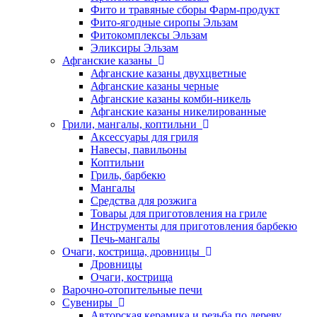
Фито и травяные сборы Фарм-продукт
Фито-ягодные сиропы Эльзам
Фитокомплексы Эльзам
Эликсиры Эльзам
Афганские казаны
Афганские казаны двухцветные
Афганские казаны черные
Афганские казаны комби-никель
Афганские казаны никелированные
Грили, мангалы, коптильни
Аксессуары для гриля
Навесы, павильоны
Коптильни
Гриль, барбекю
Мангалы
Средства для розжига
Товары для приготовления на гриле
Инструменты для приготовления барбекю
Печь-мангалы
Очаги, кострища, дровницы
Дровницы
Очаги, кострища
Варочно-отопительные печи
Сувениры
Авторская керамика и резьба по дереву