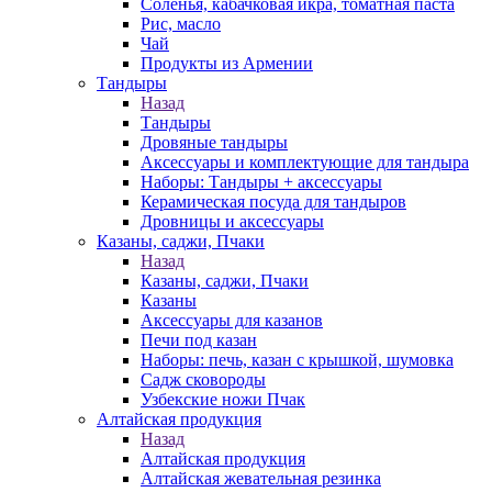
Соленья, кабачковая икра, томатная паста
Рис, масло
Чай
Продукты из Армении
Тандыры
Назад
Тандыры
Дровяные тандыры
Аксессуары и комплектующие для тандыра
Наборы: Тандыры + аксессуары
Керамическая посуда для тандыров
Дровницы и аксессуары
Казаны, саджи, Пчаки
Назад
Казаны, саджи, Пчаки
Казаны
Аксессуары для казанов
Печи под казан
Наборы: печь, казан с крышкой, шумовка
Садж сковороды
Узбекские ножи Пчак
Алтайская продукция
Назад
Алтайская продукция
Алтайская жевательная резинка