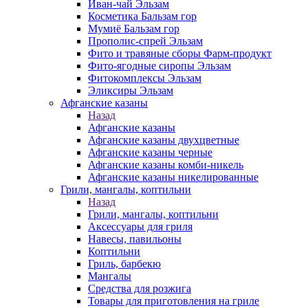
Иван-чай Эльзам
Косметика Бальзам гор
Мумиё Бальзам гор
Прополис-спрей Эльзам
Фито и травяные сборы Фарм-продукт
Фито-ягодные сиропы Эльзам
Фитокомплексы Эльзам
Эликсиры Эльзам
Афганские казаны
Назад
Афганские казаны
Афганские казаны двухцветные
Афганские казаны черные
Афганские казаны комби-никель
Афганские казаны никелированные
Грили, мангалы, коптильни
Назад
Грили, мангалы, коптильни
Аксессуары для гриля
Навесы, павильоны
Коптильни
Гриль, барбекю
Мангалы
Средства для розжига
Товары для приготовления на гриле