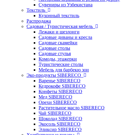
Сувениры из Узбекистана
Текстиль
Кухонный текстиль
Распродажа
Садовая / Туристическая мебель
Лежаки и шезлонги
Садовые диваны и кресла
Садовые скамейки
Садовые столы
Садовые стулья
Комоды, этажерки
Туристические столы
Мебель для барбекю зон
Эко-продукты SIBERECO
Варенье SIBERECO
Кедрокофе SIBERECO
Конфеты SIBERECO
Мед SIBERECO
Орехи SIBERECO
Растительное масло SIBERECO
Чай SIBERECO
Шоколад SIBERECO
Экосоль SIBERECO
Эликсир SIBERECO
Хозяйственные товары