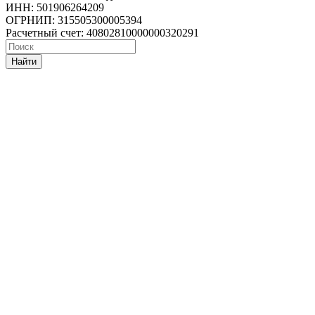
ИНН: 501906264209
ОГРНИП: 315505300005394
Расчетный счет: 40802810000000320291
Найти