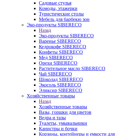
Садовые стулья
Комоды, этажерки
Туристические столы
Мебель для барбекю зон
Эко-продукты SIBERECO
Назад
Эко-продукты SIBERECO
Варенье SIBERECO
Кедрокофе SIBERECO
Конфеты SIBERECO
Мед SIBERECO
Орехи SIBERECO
Растительное масло SIBERECO
Чай SIBERECO
Шоколад SIBERECO
Экосоль SIBERECO
Эликсир SIBERECO
Хозяйственные товары
Назад
Хозяйственные товары
Вазы, горшки для цветов
Ведра и тазы
Туалеты, умывальники
Канистры и бочки
Корзины, контейнеры и емкости для