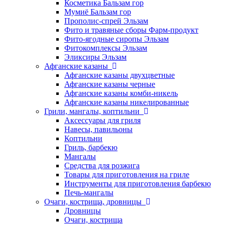
Косметика Бальзам гор
Мумиё Бальзам гор
Прополис-спрей Эльзам
Фито и травяные сборы Фарм-продукт
Фито-ягодные сиропы Эльзам
Фитокомплексы Эльзам
Эликсиры Эльзам
Афганские казаны
Афганские казаны двухцветные
Афганские казаны черные
Афганские казаны комби-никель
Афганские казаны никелированные
Грили, мангалы, коптильни
Аксессуары для гриля
Навесы, павильоны
Коптильни
Гриль, барбекю
Мангалы
Средства для розжига
Товары для приготовления на гриле
Инструменты для приготовления барбекю
Печь-мангалы
Очаги, кострища, дровницы
Дровницы
Очаги, кострища