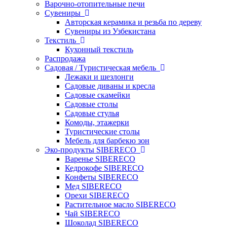
Варочно-отопительные печи
Сувениры
Авторская керамика и резьба по дереву
Сувениры из Узбекистана
Текстиль
Кухонный текстиль
Распродажа
Садовая / Туристическая мебель
Лежаки и шезлонги
Садовые диваны и кресла
Садовые скамейки
Садовые столы
Садовые стулья
Комоды, этажерки
Туристические столы
Мебель для барбекю зон
Эко-продукты SIBERECO
Варенье SIBERECO
Кедрокофе SIBERECO
Конфеты SIBERECO
Мед SIBERECO
Орехи SIBERECO
Растительное масло SIBERECO
Чай SIBERECO
Шоколад SIBERECO