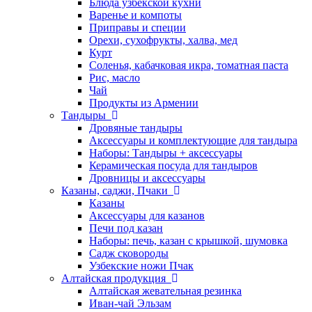
Блюда узбекской кухни
Варенье и компоты
Приправы и специи
Орехи, сухофрукты, халва, мед
Курт
Соленья, кабачковая икра, томатная паста
Рис, масло
Чай
Продукты из Армении
Тандыры
Дровяные тандыры
Аксессуары и комплектующие для тандыра
Наборы: Тандыры + аксессуары
Керамическая посуда для тандыров
Дровницы и аксессуары
Казаны, саджи, Пчаки
Казаны
Аксессуары для казанов
Печи под казан
Наборы: печь, казан с крышкой, шумовка
Садж сковороды
Узбекские ножи Пчак
Алтайская продукция
Алтайская жевательная резинка
Иван-чай Эльзам