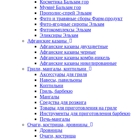
Косметика Бальзам гор
Мумиё Бальзам гор
Прополис-спрей Эльзам
Фито и травяные сборы Фарм-продукт
Фито-ягодные сиропы Эльзам
Фитокомплексы Эльзам
Эликсиры Эльзам
Афганские казаны
Афганские казаны двухцветные
Афганские казаны черные
Афганские казаны комби-никель
Афганские казаны никелированные
Грили, мангалы, коптильни
Аксессуары для гриля
Навесы, павильоны
Коптильни
Гриль, барбекю
Мангалы
Средства для розжига
Товары для приготовления на гриле
Инструменты для приготовления барбекю
Печь-мангалы
Очаги, кострища, дровницы
Дровницы
Очаги, кострища