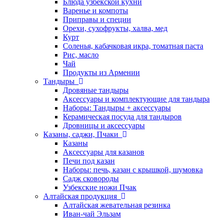
Блюда узбекской кухни
Варенье и компоты
Приправы и специи
Орехи, сухофрукты, халва, мед
Курт
Соленья, кабачковая икра, томатная паста
Рис, масло
Чай
Продукты из Армении
Тандыры
Дровяные тандыры
Аксессуары и комплектующие для тандыра
Наборы: Тандыры + аксессуары
Керамическая посуда для тандыров
Дровницы и аксессуары
Казаны, саджи, Пчаки
Казаны
Аксессуары для казанов
Печи под казан
Наборы: печь, казан с крышкой, шумовка
Садж сковороды
Узбекские ножи Пчак
Алтайская продукция
Алтайская жевательная резинка
Иван-чай Эльзам