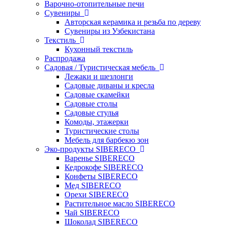
Варочно-отопительные печи
Сувениры
Авторская керамика и резьба по дереву
Сувениры из Узбекистана
Текстиль
Кухонный текстиль
Распродажа
Садовая / Туристическая мебель
Лежаки и шезлонги
Садовые диваны и кресла
Садовые скамейки
Садовые столы
Садовые стулья
Комоды, этажерки
Туристические столы
Мебель для барбекю зон
Эко-продукты SIBERECO
Варенье SIBERECO
Кедрокофе SIBERECO
Конфеты SIBERECO
Мед SIBERECO
Орехи SIBERECO
Растительное масло SIBERECO
Чай SIBERECO
Шоколад SIBERECO