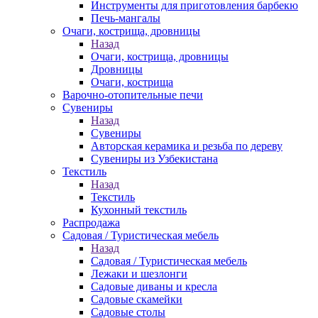
Инструменты для приготовления барбекю
Печь-мангалы
Очаги, кострища, дровницы
Назад
Очаги, кострища, дровницы
Дровницы
Очаги, кострища
Варочно-отопительные печи
Сувениры
Назад
Сувениры
Авторская керамика и резьба по дереву
Сувениры из Узбекистана
Текстиль
Назад
Текстиль
Кухонный текстиль
Распродажа
Садовая / Туристическая мебель
Назад
Садовая / Туристическая мебель
Лежаки и шезлонги
Садовые диваны и кресла
Садовые скамейки
Садовые столы