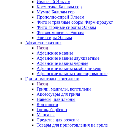
Иван-чай Эльзам
Косметика Бальзам гор
Мумиё Бальзам гор
Прополис-спрей Эльзам
Фито и травяные сборы Фарм-продукт
Фито-ягодные сиропы Эльзам
Фитокомплексы Эльзам
Эликсиры Эльзам
Афганские казаны
Назад
Афганские казаны
Афганские казаны двухцветные
Афганские казаны черные
Афганские казаны комби-никель
Афганские казаны никелированные
Грили, мангалы, коптильни
Назад
Грили, мангалы, коптильни
Аксессуары для гриля
Навесы, павильоны
Коптильни
Гриль, барбекю
Мангалы
Средства для розжига
Товары для приготовления на гриле