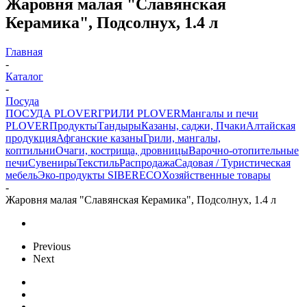
Жаровня малая "Славянская
Керамика", Подсолнух, 1.4 л
Главная
-
Каталог
-
Посуда
ПОСУДА PLOVER
ГРИЛИ PLOVER
Мангалы и печи
PLOVER
Продукты
Тандыры
Казаны, саджи, Пчаки
Алтайская
продукция
Афганские казаны
Грили, мангалы,
коптильни
Очаги, кострища, дровницы
Варочно-отопительные
печи
Сувениры
Текстиль
Распродажа
Садовая / Туристическая
мебель
Эко-продукты SIBERECO
Хозяйственные товары
-
Жаровня малая "Славянская Керамика", Подсолнух, 1.4 л
Previous
Next