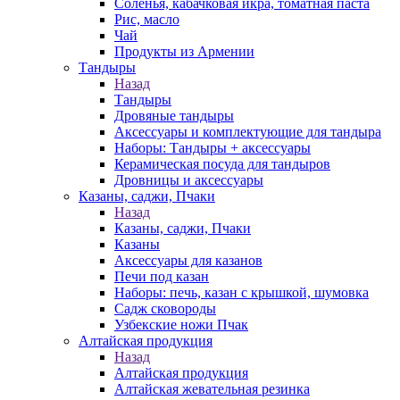
Соленья, кабачковая икра, томатная паста
Рис, масло
Чай
Продукты из Армении
Тандыры
Назад
Тандыры
Дровяные тандыры
Аксессуары и комплектующие для тандыра
Наборы: Тандыры + аксессуары
Керамическая посуда для тандыров
Дровницы и аксессуары
Казаны, саджи, Пчаки
Назад
Казаны, саджи, Пчаки
Казаны
Аксессуары для казанов
Печи под казан
Наборы: печь, казан с крышкой, шумовка
Садж сковороды
Узбекские ножи Пчак
Алтайская продукция
Назад
Алтайская продукция
Алтайская жевательная резинка