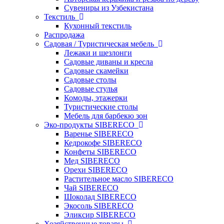
Сувениры из Узбекистана
Текстиль
Кухонный текстиль
Распродажа
Садовая / Туристическая мебель
Лежаки и шезлонги
Садовые диваны и кресла
Садовые скамейки
Садовые столы
Садовые стулья
Комоды, этажерки
Туристические столы
Мебель для барбекю зон
Эко-продукты SIBERECO
Варенье SIBERECO
Кедрокофе SIBERECO
Конфеты SIBERECO
Мед SIBERECO
Орехи SIBERECO
Растительное масло SIBERECO
Чай SIBERECO
Шоколад SIBERECO
Экосоль SIBERECO
Эликсир SIBERECO
Хозяйственные товары