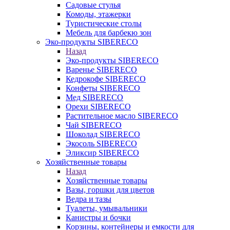
Садовые стулья
Комоды, этажерки
Туристические столы
Мебель для барбекю зон
Эко-продукты SIBERECO
Назад
Эко-продукты SIBERECO
Варенье SIBERECO
Кедрокофе SIBERECO
Конфеты SIBERECO
Мед SIBERECO
Орехи SIBERECO
Растительное масло SIBERECO
Чай SIBERECO
Шоколад SIBERECO
Экосоль SIBERECO
Эликсир SIBERECO
Хозяйственные товары
Назад
Хозяйственные товары
Вазы, горшки для цветов
Ведра и тазы
Туалеты, умывальники
Канистры и бочки
Корзины, контейнеры и емкости для