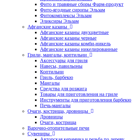
Фито и травяные сборы Фарм-продукт
Фито-ягодные сиропы Эльзам
Фитокомплексы Эльзам
Эликсиры Эльзам
Афганские казаны
Афганские казаны двухцветные
Афганские казаны черные
Афганские казаны комби-никель
Афганские казаны никелированные
Грили, мангалы, коптильни
Аксессуары для гриля
Навесы, павильоны
Коптильни
Гриль, барбекю
Мангалы
Средства для розжига
Товары для приготовления на гриле
Инструменты для приготовления барбекю
Печь-мангалы
Очаги, кострища, дровницы
Дровницы
Очаги, кострища
Варочно-отопительные печи
Сувениры
Авторская керамика и резьба по дереву