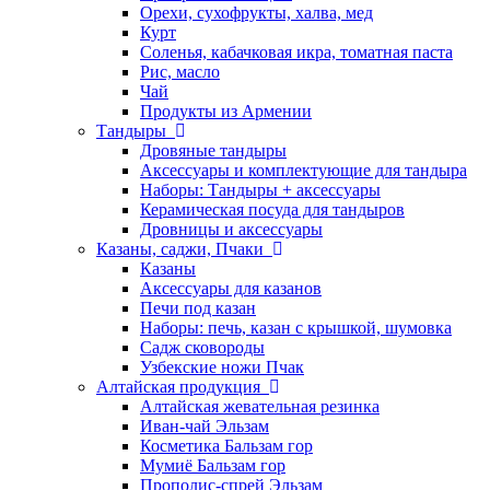
Орехи, сухофрукты, халва, мед
Курт
Соленья, кабачковая икра, томатная паста
Рис, масло
Чай
Продукты из Армении
Тандыры
Дровяные тандыры
Аксессуары и комплектующие для тандыра
Наборы: Тандыры + аксессуары
Керамическая посуда для тандыров
Дровницы и аксессуары
Казаны, саджи, Пчаки
Казаны
Аксессуары для казанов
Печи под казан
Наборы: печь, казан с крышкой, шумовка
Садж сковороды
Узбекские ножи Пчак
Алтайская продукция
Алтайская жевательная резинка
Иван-чай Эльзам
Косметика Бальзам гор
Мумиё Бальзам гор
Прополис-спрей Эльзам