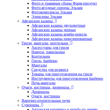
Фито и травяные сборы Фарм-продукт
Фито-ягодные сиропы Эльзам
Фитокомплексы Эльзам
Эликсиры Эльзам
Афганские казаны
Афганские казаны двухцветные
Афганские казаны черные
Афганские казаны комби-никель
Афганские казаны никелированные
Грили, мангалы, коптильни
Аксессуары для гриля
Навесы, павильоны
Коптильни
Гриль, барбекю
Мангалы
Средства для розжига
Товары для приготовления на гриле
Инструменты для приготовления барбекю
Печь-мангалы
Очаги, кострища, дровницы
Дровницы
Очаги, кострища
Варочно-отопительные печи
Сувениры
Авторская керамика и резьба по дереву