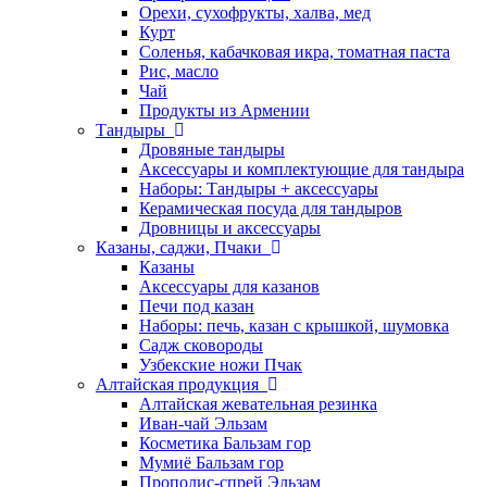
Орехи, сухофрукты, халва, мед
Курт
Соленья, кабачковая икра, томатная паста
Рис, масло
Чай
Продукты из Армении
Тандыры
Дровяные тандыры
Аксессуары и комплектующие для тандыра
Наборы: Тандыры + аксессуары
Керамическая посуда для тандыров
Дровницы и аксессуары
Казаны, саджи, Пчаки
Казаны
Аксессуары для казанов
Печи под казан
Наборы: печь, казан с крышкой, шумовка
Садж сковороды
Узбекские ножи Пчак
Алтайская продукция
Алтайская жевательная резинка
Иван-чай Эльзам
Косметика Бальзам гор
Мумиё Бальзам гор
Прополис-спрей Эльзам