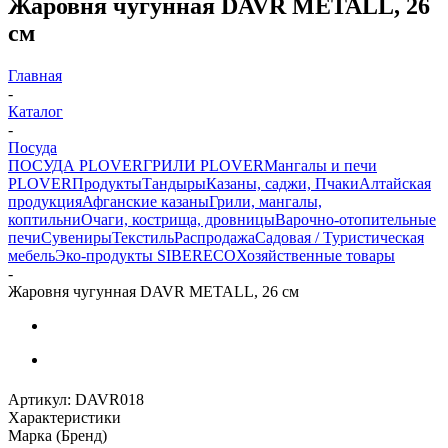
Жаровня чугунная DAVR METALL, 26
см
Главная
-
Каталог
-
Посуда
ПОСУДА PLOVER
ГРИЛИ PLOVER
Мангалы и печи
PLOVER
Продукты
Тандыры
Казаны, саджи, Пчаки
Алтайская
продукция
Афганские казаны
Грили, мангалы,
коптильни
Очаги, кострища, дровницы
Варочно-отопительные
печи
Сувениры
Текстиль
Распродажа
Садовая / Туристическая
мебель
Эко-продукты SIBERECO
Хозяйственные товары
-
Жаровня чугунная DAVR METALL, 26 см
Артикул:
DAVR018
Характеристики
Марка (Бренд)