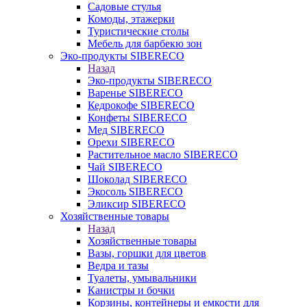
Садовые стулья
Комоды, этажерки
Туристические столы
Мебель для барбекю зон
Эко-продукты SIBERECO
Назад
Эко-продукты SIBERECO
Варенье SIBERECO
Кедрокофе SIBERECO
Конфеты SIBERECO
Мед SIBERECO
Орехи SIBERECO
Растительное масло SIBERECO
Чай SIBERECO
Шоколад SIBERECO
Экосоль SIBERECO
Эликсир SIBERECO
Хозяйственные товары
Назад
Хозяйственные товары
Вазы, горшки для цветов
Ведра и тазы
Туалеты, умывальники
Канистры и бочки
Корзины, контейнеры и емкости для