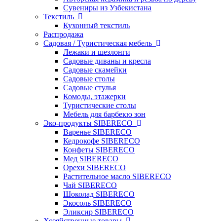
Сувениры из Узбекистана
Текстиль
Кухонный текстиль
Распродажа
Садовая / Туристическая мебель
Лежаки и шезлонги
Садовые диваны и кресла
Садовые скамейки
Садовые столы
Садовые стулья
Комоды, этажерки
Туристические столы
Мебель для барбекю зон
Эко-продукты SIBERECO
Варенье SIBERECO
Кедрокофе SIBERECO
Конфеты SIBERECO
Мед SIBERECO
Орехи SIBERECO
Растительное масло SIBERECO
Чай SIBERECO
Шоколад SIBERECO
Экосоль SIBERECO
Эликсир SIBERECO
Хозяйственные товары