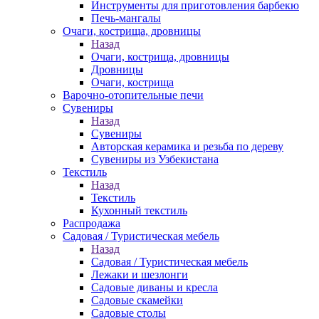
Инструменты для приготовления барбекю
Печь-мангалы
Очаги, кострища, дровницы
Назад
Очаги, кострища, дровницы
Дровницы
Очаги, кострища
Варочно-отопительные печи
Сувениры
Назад
Сувениры
Авторская керамика и резьба по дереву
Сувениры из Узбекистана
Текстиль
Назад
Текстиль
Кухонный текстиль
Распродажа
Садовая / Туристическая мебель
Назад
Садовая / Туристическая мебель
Лежаки и шезлонги
Садовые диваны и кресла
Садовые скамейки
Садовые столы