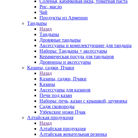
Соленья, кабачковая икра, томатная паста
Рис, масло
Чай
Продукты из Армении
Тандыры
Назад
Тандыры
Дровяные тандыры
Аксессуары и комплектующие для тандыра
Наборы: Тандыры + аксессуары
Керамическая посуда для тандыров
Дровницы и аксессуары
Казаны, саджи, Пчаки
Назад
Казаны, саджи, Пчаки
Казаны
Аксессуары для казанов
Печи под казан
Наборы: печь, казан с крышкой, шумовка
Садж сковороды
Узбекские ножи Пчак
Алтайская продукция
Назад
Алтайская продукция
Алтайская жевательная резинка