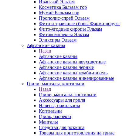
Иван-чай Эльзам
Косметика Бальзам гор
Мумиё Бальзам гор
Прополис-спрей Эльзам
Фито и травяные сборы Фарм-продукт
Фито-ягодные сиропы Эльзам
Фитокомплексы Эльзам
Эликсиры Эльзам
Афганские казаны
Назад
Афганские казаны
Афганские казаны двухцветные
Афганские казаны черные
Афганские казаны комби-никель
Афганские казаны никелированные
Грили, мангалы, коптильни
Назад
Грили, мангалы, коптильни
Аксессуары для гриля
Навесы, павильоны
Коптильни
Гриль, барбекю
Мангалы
Средства для розжига
Товары для приготовления на гриле