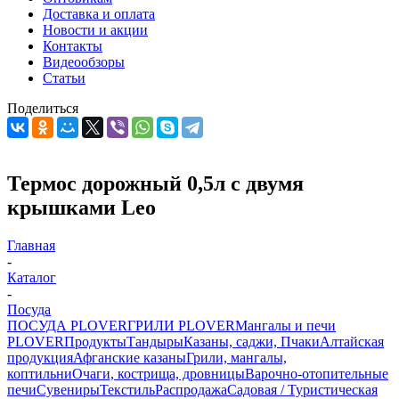
Доставка и оплата
Новости и акции
Контакты
Видеообзоры
Статьи
Поделиться
Термос дорожный 0,5л с двумя
крышками Leo
Главная
-
Каталог
-
Посуда
ПОСУДА PLOVER
ГРИЛИ PLOVER
Мангалы и печи
PLOVER
Продукты
Тандыры
Казаны, саджи, Пчаки
Алтайская
продукция
Афганские казаны
Грили, мангалы,
коптильни
Очаги, кострища, дровницы
Варочно-отопительные
печи
Сувениры
Текстиль
Распродажа
Садовая / Туристическая