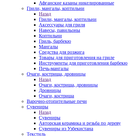
Афганские казаны никелированные
Грили, мангалы, коптильни
Назад
Грили, мангалы, коптильни
Аксессуары для гриля
Навесы, павильоны
Коптильни
Гриль, барбекю
Мангалы
Средства для розжига
Товары для приготовления на гриле
Инструменты для приготовления барбекю
Печь-мангалы
Очаги, кострища, дровницы
Назад
Очаги, кострища, дровницы
Дровницы
Очаги, кострища
Варочно-отопительные печи
Сувениры
Назад
Сувениры
Авторская керамика и резьба по дереву
Сувениры из Узбекистана
Текстиль