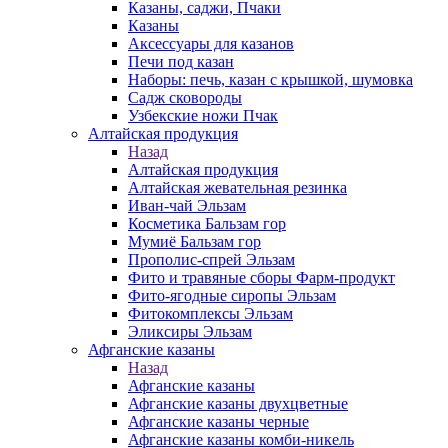
Казаны, саджи, Пчаки
Казаны
Аксессуары для казанов
Печи под казан
Наборы: печь, казан с крышкой, шумовка
Садж сковороды
Узбекские ножи Пчак
Алтайская продукция
Назад
Алтайская продукция
Алтайская жевательная резинка
Иван-чай Эльзам
Косметика Бальзам гор
Мумиё Бальзам гор
Прополис-спрей Эльзам
Фито и травяные сборы Фарм-продукт
Фито-ягодные сиропы Эльзам
Фитокомплексы Эльзам
Эликсиры Эльзам
Афганские казаны
Назад
Афганские казаны
Афганские казаны двухцветные
Афганские казаны черные
Афганские казаны комби-никель