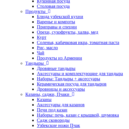
Кухонная посуда
Столовая посуда
Продукты
Блюда узбекской кухни
Варенье и компоты
Приправы и специи
Орехи, сухофрукты, халва, мед
Курт
Соленья, кабачковая икра, томатная паста
Рис, масло
Чай
Продукты из Армении
Тандыры
Дровяные тандыры
Аксессуары и комплектующие для тандыра
Наборы: Тандыры + аксессуары
Керамическая посуда для тандыров
Дровницы и аксессуары
Казаны, саджи, Пчаки
Казаны
Аксессуары для казанов
Печи под казан
Наборы: печь, казан с крышкой, шумовка
Садж сковороды
Узбекские ножи Пчак