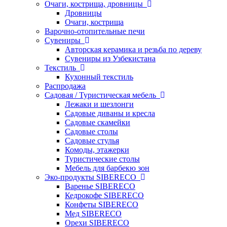
Очаги, кострища, дровницы
Дровницы
Очаги, кострища
Варочно-отопительные печи
Сувениры
Авторская керамика и резьба по дереву
Сувениры из Узбекистана
Текстиль
Кухонный текстиль
Распродажа
Садовая / Туристическая мебель
Лежаки и шезлонги
Садовые диваны и кресла
Садовые скамейки
Садовые столы
Садовые стулья
Комоды, этажерки
Туристические столы
Мебель для барбекю зон
Эко-продукты SIBERECO
Варенье SIBERECO
Кедрокофе SIBERECO
Конфеты SIBERECO
Мед SIBERECO
Орехи SIBERECO