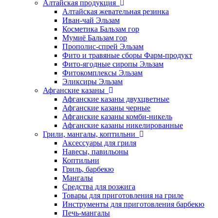
Алтайская продукция
Алтайская жевательная резинка
Иван-чай Эльзам
Косметика Бальзам гор
Мумиё Бальзам гор
Прополис-спрей Эльзам
Фито и травяные сборы Фарм-продукт
Фито-ягодные сиропы Эльзам
Фитокомплексы Эльзам
Эликсиры Эльзам
Афганские казаны
Афганские казаны двухцветные
Афганские казаны черные
Афганские казаны комби-никель
Афганские казаны никелированные
Грили, мангалы, коптильни
Аксессуары для гриля
Навесы, павильоны
Коптильни
Гриль, барбекю
Мангалы
Средства для розжига
Товары для приготовления на гриле
Инструменты для приготовления барбекю
Печь-мангалы