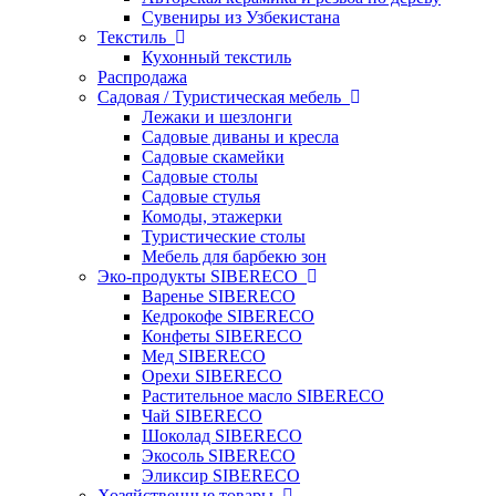
Сувениры из Узбекистана
Текстиль
Кухонный текстиль
Распродажа
Садовая / Туристическая мебель
Лежаки и шезлонги
Садовые диваны и кресла
Садовые скамейки
Садовые столы
Садовые стулья
Комоды, этажерки
Туристические столы
Мебель для барбекю зон
Эко-продукты SIBERECO
Варенье SIBERECO
Кедрокофе SIBERECO
Конфеты SIBERECO
Мед SIBERECO
Орехи SIBERECO
Растительное масло SIBERECO
Чай SIBERECO
Шоколад SIBERECO
Экосоль SIBERECO
Эликсир SIBERECO
Хозяйственные товары