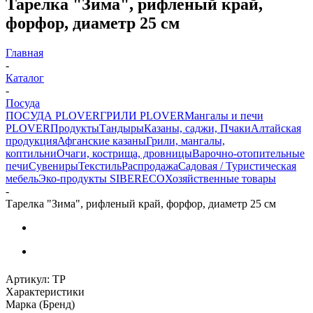
Тарелка "Зима", рифленый край,
форфор, диаметр 25 см
Главная
-
Каталог
-
Посуда
ПОСУДА PLOVER
ГРИЛИ PLOVER
Мангалы и печи
PLOVER
Продукты
Тандыры
Казаны, саджи, Пчаки
Алтайская
продукция
Афганские казаны
Грили, мангалы,
коптильни
Очаги, кострища, дровницы
Варочно-отопительные
печи
Сувениры
Текстиль
Распродажа
Садовая / Туристическая
мебель
Эко-продукты SIBERECO
Хозяйственные товары
-
Тарелка "Зима", рифленый край, форфор, диаметр 25 см
Артикул:
TP
Характеристики
Марка (Бренд)