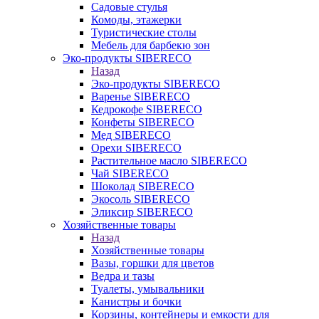
Садовые стулья
Комоды, этажерки
Туристические столы
Мебель для барбекю зон
Эко-продукты SIBERECO
Назад
Эко-продукты SIBERECO
Варенье SIBERECO
Кедрокофе SIBERECO
Конфеты SIBERECO
Мед SIBERECO
Орехи SIBERECO
Растительное масло SIBERECO
Чай SIBERECO
Шоколад SIBERECO
Экосоль SIBERECO
Эликсир SIBERECO
Хозяйственные товары
Назад
Хозяйственные товары
Вазы, горшки для цветов
Ведра и тазы
Туалеты, умывальники
Канистры и бочки
Корзины, контейнеры и емкости для