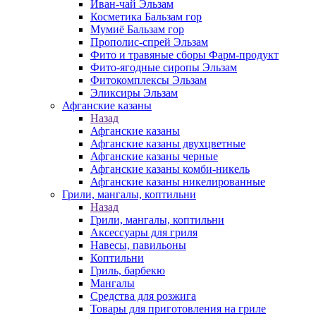
Иван-чай Эльзам
Косметика Бальзам гор
Мумиё Бальзам гор
Прополис-спрей Эльзам
Фито и травяные сборы Фарм-продукт
Фито-ягодные сиропы Эльзам
Фитокомплексы Эльзам
Эликсиры Эльзам
Афганские казаны
Назад
Афганские казаны
Афганские казаны двухцветные
Афганские казаны черные
Афганские казаны комби-никель
Афганские казаны никелированные
Грили, мангалы, коптильни
Назад
Грили, мангалы, коптильни
Аксессуары для гриля
Навесы, павильоны
Коптильни
Гриль, барбекю
Мангалы
Средства для розжига
Товары для приготовления на гриле