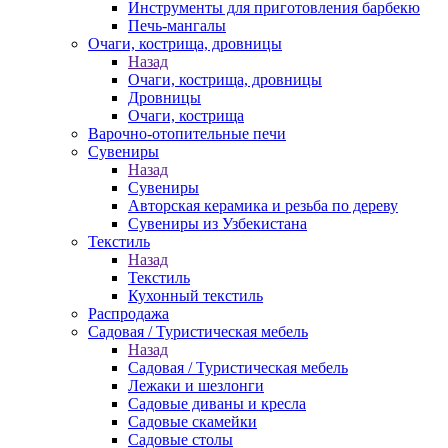
Инструменты для приготовления барбекю
Печь-мангалы
Очаги, кострища, дровницы
Назад
Очаги, кострища, дровницы
Дровницы
Очаги, кострища
Варочно-отопительные печи
Сувениры
Назад
Сувениры
Авторская керамика и резьба по дереву
Сувениры из Узбекистана
Текстиль
Назад
Текстиль
Кухонный текстиль
Распродажа
Садовая / Туристическая мебель
Назад
Садовая / Туристическая мебель
Лежаки и шезлонги
Садовые диваны и кресла
Садовые скамейки
Садовые столы