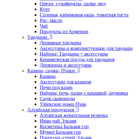
Орехи, сухофрукты, халва, мед
Курт
Соленья, кабачковая икра, томатная паста
Рис, масло
Чай
Продукты из Армении
Тандыры
Дровяные тандыры
Аксессуары и комплектующие для тандыра
Наборы: Тандыры + аксессуары
Керамическая посуда для тандыров
Дровницы и аксессуары
Казаны, саджи, Пчаки
Казаны
Аксессуары для казанов
Печи под казан
Наборы: печь, казан с крышкой, шумовка
Садж сковороды
Узбекские ножи Пчак
Алтайская продукция
Алтайская жевательная резинка
Иван-чай Эльзам
Косметика Бальзам гор
Мумиё Бальзам гор
Прополис-спрей Эльзам