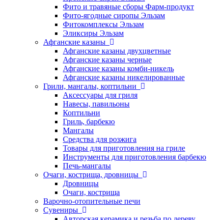
Фито и травяные сборы Фарм-продукт
Фито-ягодные сиропы Эльзам
Фитокомплексы Эльзам
Эликсиры Эльзам
Афганские казаны
Афганские казаны двухцветные
Афганские казаны черные
Афганские казаны комби-никель
Афганские казаны никелированные
Грили, мангалы, коптильни
Аксессуары для гриля
Навесы, павильоны
Коптильни
Гриль, барбекю
Мангалы
Средства для розжига
Товары для приготовления на гриле
Инструменты для приготовления барбекю
Печь-мангалы
Очаги, кострища, дровницы
Дровницы
Очаги, кострища
Варочно-отопительные печи
Сувениры
Авторская керамика и резьба по дереву