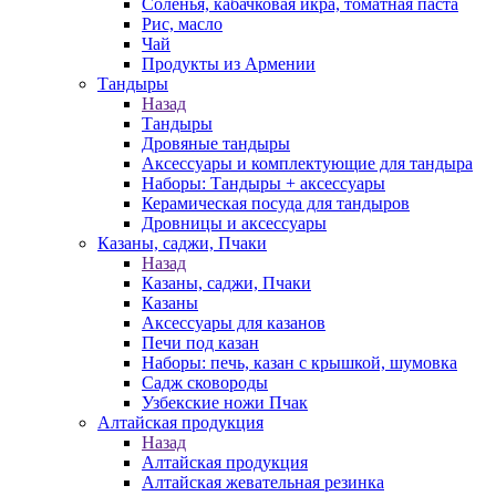
Соленья, кабачковая икра, томатная паста
Рис, масло
Чай
Продукты из Армении
Тандыры
Назад
Тандыры
Дровяные тандыры
Аксессуары и комплектующие для тандыра
Наборы: Тандыры + аксессуары
Керамическая посуда для тандыров
Дровницы и аксессуары
Казаны, саджи, Пчаки
Назад
Казаны, саджи, Пчаки
Казаны
Аксессуары для казанов
Печи под казан
Наборы: печь, казан с крышкой, шумовка
Садж сковороды
Узбекские ножи Пчак
Алтайская продукция
Назад
Алтайская продукция
Алтайская жевательная резинка