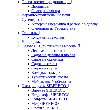
Очаги, кострища, дровницы
Дровницы
Очаги, кострища
Варочно-отопительные печи
Сувениры
Авторская керамика и резьба по дереву
Сувениры из Узбекистана
Текстиль
Кухонный текстиль
Распродажа
Садовая / Туристическая мебель
Лежаки и шезлонги
Садовые диваны и кресла
Садовые скамейки
Садовые столы
Садовые стулья
Комоды, этажерки
Туристические столы
Мебель для барбекю зон
Эко-продукты SIBERECO
Варенье SIBERECO
Кедрокофе SIBERECO
Конфеты SIBERECO
Мед SIBERECO
Орехи SIBERECO