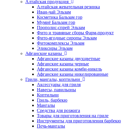
Алтайская продукция
Алтайская жевательная резинка
Иван-чай Эльзам
Косметика Бальзам гор
Мумиё Бальзам гор
Прополис-спрей Эльзам
Фито и травяные сборы Фарм-продукт
Фито-ягодные сиропы Эльзам
Фитокомплексы Эльзам
Эликсиры Эльзам
Афганские казаны
Афганские казаны двухцветные
Афганские казаны черные
Афганские казаны комби-никель
Афганские казаны никелированные
Грили, мангалы, коптильни
Аксессуары для гриля
Навесы, павильоны
Коптильни
Гриль, барбекю
Мангалы
Средства для розжига
Товары для приготовления на гриле
Инструменты для приготовления барбекю
Печь-мангалы