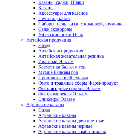
Казаны, саджи, Пчаки
Казаны
Аксессуары для казанов
Печи под казан
Наборы: печь, казан с крышкой, шумовка
Садж сковороды
Узбекские ножи Пчак
Алтайская продукция
Назад
Алтайская продукция
Алтайская жевательная резинка
Иван-чай Эльзам
Косметика Бальзам гор
Мумиё Бальзам гор
Прополис-спрей Эльзам
Фито и травяные сборы Фарм-продукт
Фито-ягодные сиропы Эльзам
Фитокомплексы Эльзам
Эликсиры Эльзам
Афганские казаны
Назад
Афганские казаны
Афганские казаны двухцветные
Афганские казаны черные
Афганские казаны комби-никель