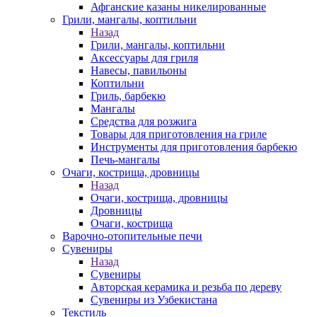
Афганские казаны никелированные
Грили, мангалы, коптильни
Назад
Грили, мангалы, коптильни
Аксессуары для гриля
Навесы, павильоны
Коптильни
Гриль, барбекю
Мангалы
Средства для розжига
Товары для приготовления на гриле
Инструменты для приготовления барбекю
Печь-мангалы
Очаги, кострища, дровницы
Назад
Очаги, кострища, дровницы
Дровницы
Очаги, кострища
Варочно-отопительные печи
Сувениры
Назад
Сувениры
Авторская керамика и резьба по дереву
Сувениры из Узбекистана
Текстиль