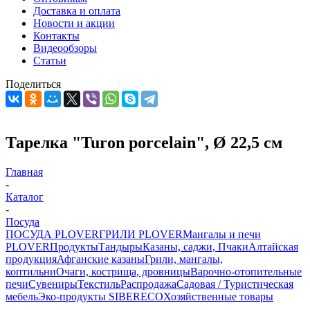
Доставка и оплата
Новости и акции
Контакты
Видеообзоры
Статьи
Поделиться
Тарелка "Turon porcelain", Ø 22,5 см
Главная
-
Каталог
-
Посуда
ПОСУДА PLOVER
ГРИЛИ PLOVER
Мангалы и печи
PLOVER
Продукты
Тандыры
Казаны, саджи, Пчаки
Алтайская
продукция
Афганские казаны
Грили, мангалы,
коптильни
Очаги, кострища, дровницы
Варочно-отопительные
печи
Сувениры
Текстиль
Распродажа
Садовая / Туристическая
мебель
Эко-продукты SIBERECO
Хозяйственные товары
-