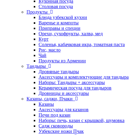
Кухонная посуда
Столовая посуда
Продукты
Блюда узбекской кухни
Варенье и компоты
Приправы и специи
Орехи, сухофрукты, халва, мед
Курт
Соленья, кабачковая икра, томатная паста
Рис, масло
Чай
Продукты из Армении
Тандыры
Дровяные тандыры
Аксессуары и комплектующие для тандыра
Наборы: Тандыры + аксессуары
Керамическая посуда для тандыров
Дровницы и аксессуары
Казаны, саджи, Пчаки
Казаны
Аксессуары для казанов
Печи под казан
Наборы: печь, казан с крышкой, шумовка
Садж сковороды
Узбекские ножи Пчак