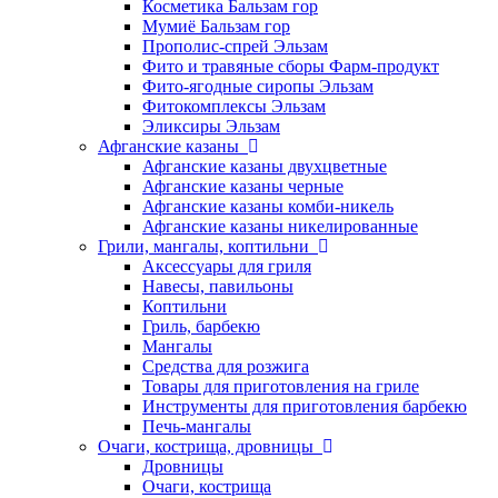
Косметика Бальзам гор
Мумиё Бальзам гор
Прополис-спрей Эльзам
Фито и травяные сборы Фарм-продукт
Фито-ягодные сиропы Эльзам
Фитокомплексы Эльзам
Эликсиры Эльзам
Афганские казаны
Афганские казаны двухцветные
Афганские казаны черные
Афганские казаны комби-никель
Афганские казаны никелированные
Грили, мангалы, коптильни
Аксессуары для гриля
Навесы, павильоны
Коптильни
Гриль, барбекю
Мангалы
Средства для розжига
Товары для приготовления на гриле
Инструменты для приготовления барбекю
Печь-мангалы
Очаги, кострища, дровницы
Дровницы
Очаги, кострища