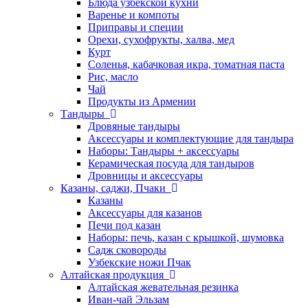
Блюда узбекской кухни
Варенье и компоты
Приправы и специи
Орехи, сухофрукты, халва, мед
Курт
Соленья, кабачковая икра, томатная паста
Рис, масло
Чай
Продукты из Армении
Тандыры
Дровяные тандыры
Аксессуары и комплектующие для тандыра
Наборы: Тандыры + аксессуары
Керамическая посуда для тандыров
Дровницы и аксессуары
Казаны, саджи, Пчаки
Казаны
Аксессуары для казанов
Печи под казан
Наборы: печь, казан с крышкой, шумовка
Садж сковороды
Узбекские ножи Пчак
Алтайская продукция
Алтайская жевательная резинка
Иван-чай Эльзам