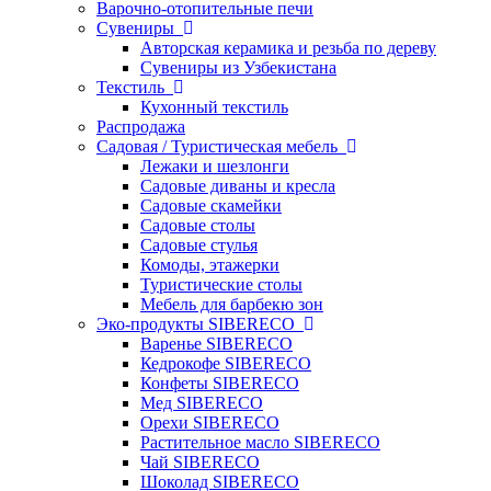
Варочно-отопительные печи
Сувениры
Авторская керамика и резьба по дереву
Сувениры из Узбекистана
Текстиль
Кухонный текстиль
Распродажа
Садовая / Туристическая мебель
Лежаки и шезлонги
Садовые диваны и кресла
Садовые скамейки
Садовые столы
Садовые стулья
Комоды, этажерки
Туристические столы
Мебель для барбекю зон
Эко-продукты SIBERECO
Варенье SIBERECO
Кедрокофе SIBERECO
Конфеты SIBERECO
Мед SIBERECO
Орехи SIBERECO
Растительное масло SIBERECO
Чай SIBERECO
Шоколад SIBERECO