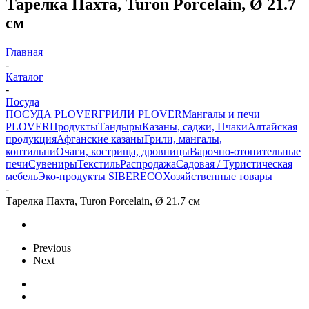
Тарелка Пахта, Turon Porcelain, Ø 21.7
см
Главная
-
Каталог
-
Посуда
ПОСУДА PLOVER
ГРИЛИ PLOVER
Мангалы и печи
PLOVER
Продукты
Тандыры
Казаны, саджи, Пчаки
Алтайская
продукция
Афганские казаны
Грили, мангалы,
коптильни
Очаги, кострища, дровницы
Варочно-отопительные
печи
Сувениры
Текстиль
Распродажа
Садовая / Туристическая
мебель
Эко-продукты SIBERECO
Хозяйственные товары
-
Тарелка Пахта, Turon Porcelain, Ø 21.7 см
Previous
Next