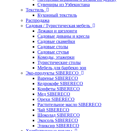
Сувениры из Узбекистана
Текстиль
Кухонный текстиль
Распродажа
Садовая / Туристическая мебель
Лежаки и шезлонги
Садовые диваны и кресла
Садовые скамейки
Садовые столы
Садовые стулья
Комоды, этажерки
Туристические столы
Мебель для барбекю зон
Эко-продукты SIBERECO
Варенье SIBERECO
Кедрокофе SIBERECO
Конфеты SIBERECO
Мед SIBERECO
Орехи SIBERECO
Растительное масло SIBERECO
Чай SIBERECO
Шоколад SIBERECO
Экосоль SIBERECO
Эликсир SIBERECO
Хозяйственные товары