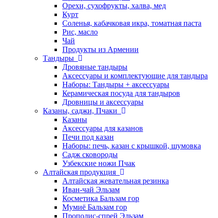
Орехи, сухофрукты, халва, мед
Курт
Соленья, кабачковая икра, томатная паста
Рис, масло
Чай
Продукты из Армении
Тандыры
Дровяные тандыры
Аксессуары и комплектующие для тандыра
Наборы: Тандыры + аксессуары
Керамическая посуда для тандыров
Дровницы и аксессуары
Казаны, саджи, Пчаки
Казаны
Аксессуары для казанов
Печи под казан
Наборы: печь, казан с крышкой, шумовка
Садж сковороды
Узбекские ножи Пчак
Алтайская продукция
Алтайская жевательная резинка
Иван-чай Эльзам
Косметика Бальзам гор
Мумиё Бальзам гор
Прополис-спрей Эльзам