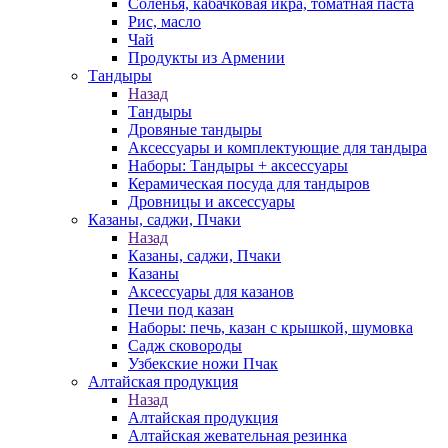
Соленья, кабачковая икра, томатная паста
Рис, масло
Чай
Продукты из Армении
Тандыры
Назад
Тандыры
Дровяные тандыры
Аксессуары и комплектующие для тандыра
Наборы: Тандыры + аксессуары
Керамическая посуда для тандыров
Дровницы и аксессуары
Казаны, саджи, Пчаки
Назад
Казаны, саджи, Пчаки
Казаны
Аксессуары для казанов
Печи под казан
Наборы: печь, казан с крышкой, шумовка
Садж сковороды
Узбекские ножи Пчак
Алтайская продукция
Назад
Алтайская продукция
Алтайская жевательная резинка