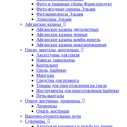
Фито и травяные сборы Фарм-продукт
Фито-ягодные сиропы Эльзам
Фитокомплексы Эльзам
Эликсиры Эльзам
Афганские казаны
Афганские казаны двухцветные
Афганские казаны черные
Афганские казаны комби-никель
Афганские казаны никелированные
Грили, мангалы, коптильни
Аксессуары для гриля
Навесы, павильоны
Коптильни
Гриль, барбекю
Мангалы
Средства для розжига
Товары для приготовления на гриле
Инструменты для приготовления барбекю
Печь-мангалы
Очаги, кострища, дровницы
Дровницы
Очаги, кострища
Варочно-отопительные печи
Сувениры
Авторская керамика и резьба по дереву