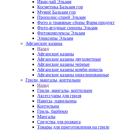
Иван-чай Эльзам
Косметика Бальзам гор
Мумиё Бальзам гор
Прополис-спрей Эльзам
Фито и травяные сборы Фарм-продукт
Фито-ягодные сиропы Эльзам
Фитокомплексы Эльзам
Эликсиры Эльзам
Афганские казаны
Назад
Афганские казаны
Афганские казаны двухцветные
Афганские казаны черные
Афганские казаны комби-никель
Афганские казаны никелированные
Грили, мангалы, коптильни
Назад
Грили, мангалы, коптильни
Аксессуары для гриля
Навесы, павильоны
Коптильни
Гриль, барбекю
Мангалы
Средства для розжига
Товары для приготовления на гриле