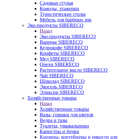
Садовые стулья
Комоды, этажерки
Туристические столы
Мебель для барбекю зон
Эко-продукты SIBERECO
Назад
Эко-продукты SIBERECO
Варенье SIBERECO
Кедрокофе SIBERECO
Конфеты SIBERECO
Мед SIBERECO
Орехи SIBERECO
Растительное масло SIBERECO
Чай SIBERECO
Шоколад SIBERECO
Экосоль SIBERECO
Эликсир SIBERECO
Хозяйственные товары
Назад
Хозяйственные товары
Вазы, горшки для цветов
Ведра и тазы
Туалеты, умывальники
Канистры и бочки
Корзины, контейнеры и емкости для