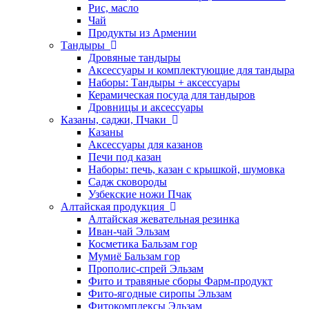
Рис, масло
Чай
Продукты из Армении
Тандыры
Дровяные тандыры
Аксессуары и комплектующие для тандыра
Наборы: Тандыры + аксессуары
Керамическая посуда для тандыров
Дровницы и аксессуары
Казаны, саджи, Пчаки
Казаны
Аксессуары для казанов
Печи под казан
Наборы: печь, казан с крышкой, шумовка
Садж сковороды
Узбекские ножи Пчак
Алтайская продукция
Алтайская жевательная резинка
Иван-чай Эльзам
Косметика Бальзам гор
Мумиё Бальзам гор
Прополис-спрей Эльзам
Фито и травяные сборы Фарм-продукт
Фито-ягодные сиропы Эльзам
Фитокомплексы Эльзам