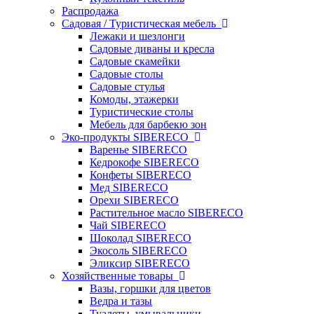
Распродажа
Садовая / Туристическая мебель
Лежаки и шезлонги
Садовые диваны и кресла
Садовые скамейки
Садовые столы
Садовые стулья
Комоды, этажерки
Туристические столы
Мебель для барбекю зон
Эко-продукты SIBERECO
Варенье SIBERECO
Кедрокофе SIBERECO
Конфеты SIBERECO
Мед SIBERECO
Орехи SIBERECO
Растительное масло SIBERECO
Чай SIBERECO
Шоколад SIBERECO
Экосоль SIBERECO
Эликсир SIBERECO
Хозяйственные товары
Вазы, горшки для цветов
Ведра и тазы
Туалеты, умывальники