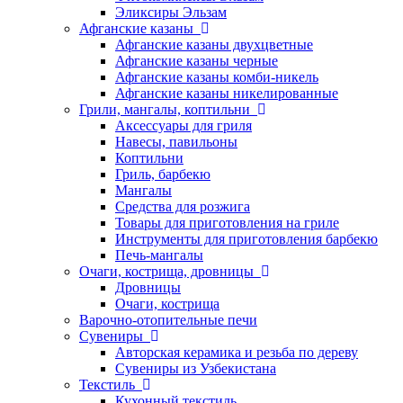
Эликсиры Эльзам
Афганские казаны
Афганские казаны двухцветные
Афганские казаны черные
Афганские казаны комби-никель
Афганские казаны никелированные
Грили, мангалы, коптильни
Аксессуары для гриля
Навесы, павильоны
Коптильни
Гриль, барбекю
Мангалы
Средства для розжига
Товары для приготовления на гриле
Инструменты для приготовления барбекю
Печь-мангалы
Очаги, кострища, дровницы
Дровницы
Очаги, кострища
Варочно-отопительные печи
Сувениры
Авторская керамика и резьба по дереву
Сувениры из Узбекистана
Текстиль
Кухонный текстиль