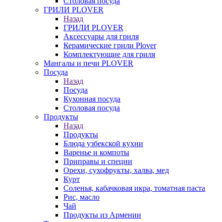
Столовая посуда
ГРИЛИ PLOVER
Назад
ГРИЛИ PLOVER
Аксессуары для гриля
Керамические грили Plover
Комплектующие для гриля
Мангалы и печи PLOVER
Посуда
Назад
Посуда
Кухонная посуда
Столовая посуда
Продукты
Назад
Продукты
Блюда узбекской кухни
Варенье и компоты
Приправы и специи
Орехи, сухофрукты, халва, мед
Курт
Соленья, кабачковая икра, томатная паста
Рис, масло
Чай
Продукты из Армении