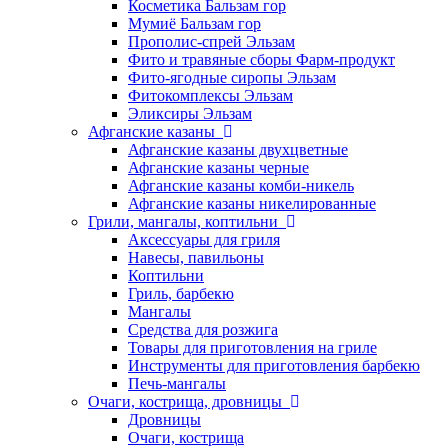
Косметика Бальзам гор
Мумиё Бальзам гор
Прополис-спрей Эльзам
Фито и травяные сборы Фарм-продукт
Фито-ягодные сиропы Эльзам
Фитокомплексы Эльзам
Эликсиры Эльзам
Афганские казаны
Афганские казаны двухцветные
Афганские казаны черные
Афганские казаны комби-никель
Афганские казаны никелированные
Грили, мангалы, коптильни
Аксессуары для гриля
Навесы, павильоны
Коптильни
Гриль, барбекю
Мангалы
Средства для розжига
Товары для приготовления на гриле
Инструменты для приготовления барбекю
Печь-мангалы
Очаги, кострища, дровницы
Дровницы
Очаги, кострища