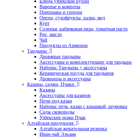
Блюда узбекской кухни
Варенье и компоты
Приправы и специи
Орехи, сухофрукты, халва, мед
Курт
Соленья, кабачковая икра, томатная паста
Рис, масло
Чай
Продукты из Армении
Тандыры
Дровяные тандыры
Аксессуары и комплектующие для тандыра
Наборы: Тандыры + аксессуары
Керамическая посуда для тандыров
Дровницы и аксессуары
Казаны, саджи, Пчаки
Казаны
Аксессуары для казанов
Печи под казан
Наборы: печь, казан с крышкой, шумовка
Садж сковороды
Узбекские ножи Пчак
Алтайская продукция
Алтайская жевательная резинка
Иван-чай Эльзам