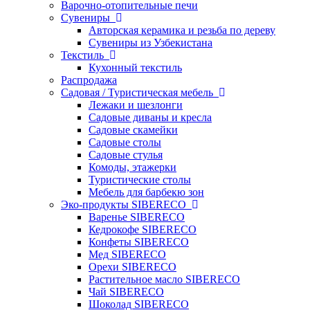
Варочно-отопительные печи
Сувениры
Авторская керамика и резьба по дереву
Сувениры из Узбекистана
Текстиль
Кухонный текстиль
Распродажа
Садовая / Туристическая мебель
Лежаки и шезлонги
Садовые диваны и кресла
Садовые скамейки
Садовые столы
Садовые стулья
Комоды, этажерки
Туристические столы
Мебель для барбекю зон
Эко-продукты SIBERECO
Варенье SIBERECO
Кедрокофе SIBERECO
Конфеты SIBERECO
Мед SIBERECO
Орехи SIBERECO
Растительное масло SIBERECO
Чай SIBERECO
Шоколад SIBERECO