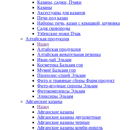
Казаны, саджи, Пчаки
Казаны
Аксессуары для казанов
Печи под казан
Наборы: печь, казан с крышкой, шумовка
Садж сковороды
Узбекские ножи Пчак
Алтайская продукция
Назад
Алтайская продукция
Алтайская жевательная резинка
Иван-чай Эльзам
Косметика Бальзам гор
Мумиё Бальзам гор
Прополис-спрей Эльзам
Фито и травяные сборы Фарм-продукт
Фито-ягодные сиропы Эльзам
Фитокомплексы Эльзам
Эликсиры Эльзам
Афганские казаны
Назад
Афганские казаны
Афганские казаны двухцветные
Афганские казаны черные
Афганские казаны комби-никель