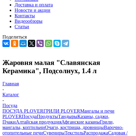
Доставка и оплата
Новости и акции
Контакты
Видеообзоры
Статьи
Поделиться
Жаровня малая "Славянская
Керамика", Подсолнух, 1.4 л
Главная
-
Каталог
-
Посуда
ПОСУДА PLOVER
ГРИЛИ PLOVER
Мангалы и печи
PLOVER
Посуда
Продукты
Тандыры
Казаны, саджи,
Пчаки
Алтайская продукция
Афганские казаны
Грили,
мангалы, коптильни
Очаги, кострища, дровницы
Варочно-
отопительные печи
Сувениры
Текстиль
Распродажа
Садовая /