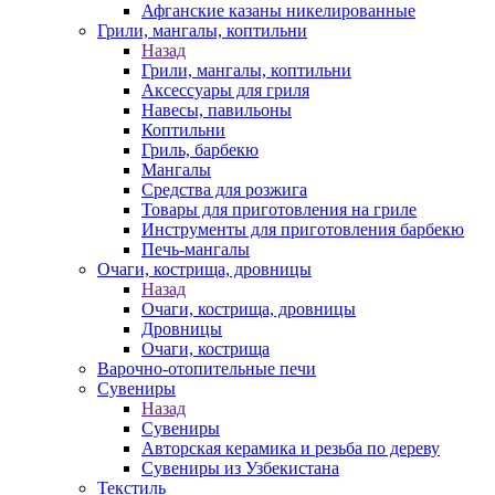
Афганские казаны никелированные
Грили, мангалы, коптильни
Назад
Грили, мангалы, коптильни
Аксессуары для гриля
Навесы, павильоны
Коптильни
Гриль, барбекю
Мангалы
Средства для розжига
Товары для приготовления на гриле
Инструменты для приготовления барбекю
Печь-мангалы
Очаги, кострища, дровницы
Назад
Очаги, кострища, дровницы
Дровницы
Очаги, кострища
Варочно-отопительные печи
Сувениры
Назад
Сувениры
Авторская керамика и резьба по дереву
Сувениры из Узбекистана
Текстиль