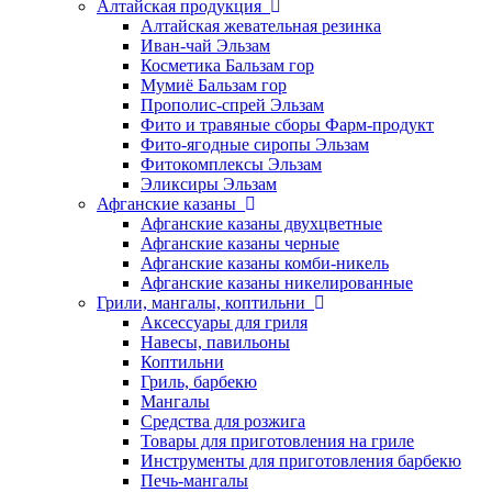
Алтайская продукция
Алтайская жевательная резинка
Иван-чай Эльзам
Косметика Бальзам гор
Мумиё Бальзам гор
Прополис-спрей Эльзам
Фито и травяные сборы Фарм-продукт
Фито-ягодные сиропы Эльзам
Фитокомплексы Эльзам
Эликсиры Эльзам
Афганские казаны
Афганские казаны двухцветные
Афганские казаны черные
Афганские казаны комби-никель
Афганские казаны никелированные
Грили, мангалы, коптильни
Аксессуары для гриля
Навесы, павильоны
Коптильни
Гриль, барбекю
Мангалы
Средства для розжига
Товары для приготовления на гриле
Инструменты для приготовления барбекю
Печь-мангалы