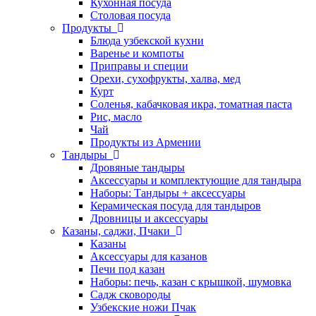
Кухонная посуда
Столовая посуда
Продукты
Блюда узбекской кухни
Варенье и компоты
Приправы и специи
Орехи, сухофрукты, халва, мед
Курт
Соленья, кабачковая икра, томатная паста
Рис, масло
Чай
Продукты из Армении
Тандыры
Дровяные тандыры
Аксессуары и комплектующие для тандыра
Наборы: Тандыры + аксессуары
Керамическая посуда для тандыров
Дровницы и аксессуары
Казаны, саджи, Пчаки
Казаны
Аксессуары для казанов
Печи под казан
Наборы: печь, казан с крышкой, шумовка
Садж сковороды
Узбекские ножи Пчак