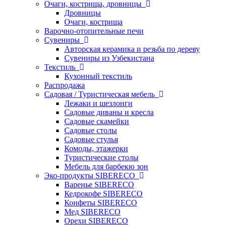
Очаги, кострища, дровницы
Дровницы
Очаги, кострища
Варочно-отопительные печи
Сувениры
Авторская керамика и резьба по дереву
Сувениры из Узбекистана
Текстиль
Кухонный текстиль
Распродажа
Садовая / Туристическая мебель
Лежаки и шезлонги
Садовые диваны и кресла
Садовые скамейки
Садовые столы
Садовые стулья
Комоды, этажерки
Туристические столы
Мебель для барбекю зон
Эко-продукты SIBERECO
Варенье SIBERECO
Кедрокофе SIBERECO
Конфеты SIBERECO
Мед SIBERECO
Орехи SIBERECO