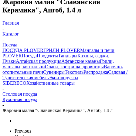
Жаровня малая "Славянская
Керамика", Ангоб, 1.4 л
Главная
-
Каталог
-
Посуда
ПОСУДА PLOVER
ГРИЛИ PLOVER
Мангалы и печи
PLOVER
Посуда
Продукты
Тандыры
Казаны, саджи,
Пчаки
Алтайская продукция
Афганские казаны
Грили,
мангалы, коптильни
Очаги, кострища, дровницы
Варочно-
отопительные печи
Сувениры
Текстиль
Распродажа
Садовая /
Туристическая мебель
Эко-продукты
SIBERECO
Хозяйственные товары
-
Столовая посуда
Кухонная посуда
-
Жаровня малая "Славянская Керамика", Ангоб, 1.4 л
Previous