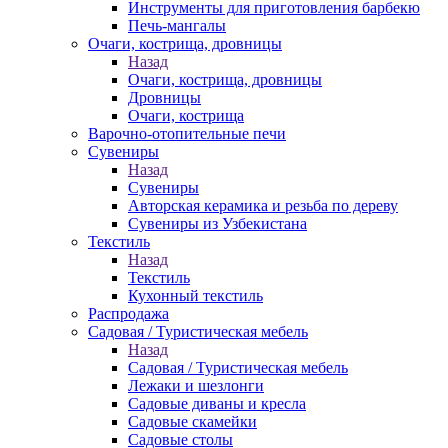
Инструменты для приготовления барбекю
Печь-мангалы
Очаги, кострища, дровницы
Назад
Очаги, кострища, дровницы
Дровницы
Очаги, кострища
Варочно-отопительные печи
Сувениры
Назад
Сувениры
Авторская керамика и резьба по дереву
Сувениры из Узбекистана
Текстиль
Назад
Текстиль
Кухонный текстиль
Распродажа
Садовая / Туристическая мебель
Назад
Садовая / Туристическая мебель
Лежаки и шезлонги
Садовые диваны и кресла
Садовые скамейки
Садовые столы