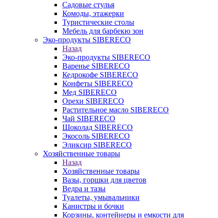
Садовые стулья
Комоды, этажерки
Туристические столы
Мебель для барбекю зон
Эко-продукты SIBERECO
Назад
Эко-продукты SIBERECO
Варенье SIBERECO
Кедрокофе SIBERECO
Конфеты SIBERECO
Мед SIBERECO
Орехи SIBERECO
Растительное масло SIBERECO
Чай SIBERECO
Шоколад SIBERECO
Экосоль SIBERECO
Эликсир SIBERECO
Хозяйственные товары
Назад
Хозяйственные товары
Вазы, горшки для цветов
Ведра и тазы
Туалеты, умывальники
Канистры и бочки
Корзины, контейнеры и емкости для