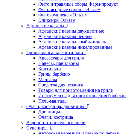
Фито и травяные сборы Фарм-продукт
Фито-ягодные сиропы Эльзам
Фитокомплексы Эльзам
Эликсиры Эльзам
Афганские казаны
Афганские казаны двухцветные
Афганские казаны черные
Афганские казаны комби-никель
Афганские казаны никелированные
Грили, мангалы, коптильни
Аксессуары для гриля
Навесы, павильоны
Коптильни
Гриль, барбекю
Мангалы
Средства для розжига
Товары для приготовления на гриле
Инструменты для приготовления барбекю
Печь-мангалы
Очаги, кострища, дровницы
Дровницы
Очаги, кострища
Варочно-отопительные печи
Сувениры
Авторская керамика и резьба по дереву