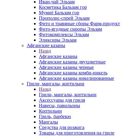
Иван-чай Эльзам
Косметика Бальзам гор
Мумиё Бальзам гор
Прополис-спрей Эльзам
Фито и травяные сборы Фарм-продукт
Фито-ягодные сиропы Эльзам
Фитокомплексы Эльзам
Эликсиры Эльзам
Афганские казаны
Назад
Афганские казаны
Афганские казаны двухцветные
Афганские казаны черные
Афганские казаны комби-никель
Афганские казаны никелированные
Грили, мангалы, коптильни
Назад
Грили, мангалы, коптильни
Аксессуары для гриля
Навесы, павильоны
Коптильни
Гриль, барбекю
Мангалы
Средства для розжига
Товары для приготовления на гриле