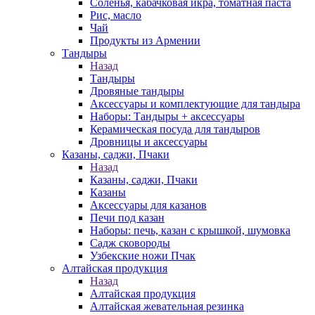
Соленья, кабачковая икра, томатная паста
Рис, масло
Чай
Продукты из Армении
Тандыры
Назад
Тандыры
Дровяные тандыры
Аксессуары и комплектующие для тандыра
Наборы: Тандыры + аксессуары
Керамическая посуда для тандыров
Дровницы и аксессуары
Казаны, саджи, Пчаки
Назад
Казаны, саджи, Пчаки
Казаны
Аксессуары для казанов
Печи под казан
Наборы: печь, казан с крышкой, шумовка
Садж сковороды
Узбекские ножи Пчак
Алтайская продукция
Назад
Алтайская продукция
Алтайская жевательная резинка