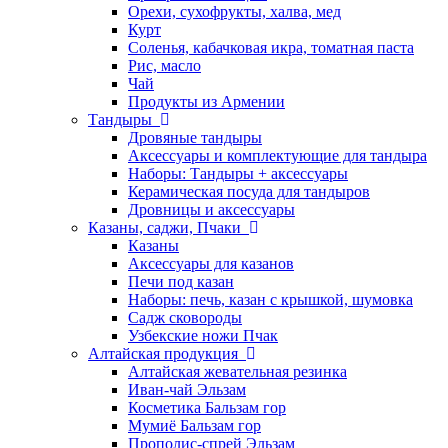
Орехи, сухофрукты, халва, мед
Курт
Соленья, кабачковая икра, томатная паста
Рис, масло
Чай
Продукты из Армении
Тандыры
Дровяные тандыры
Аксессуары и комплектующие для тандыра
Наборы: Тандыры + аксессуары
Керамическая посуда для тандыров
Дровницы и аксессуары
Казаны, саджи, Пчаки
Казаны
Аксессуары для казанов
Печи под казан
Наборы: печь, казан с крышкой, шумовка
Садж сковороды
Узбекские ножи Пчак
Алтайская продукция
Алтайская жевательная резинка
Иван-чай Эльзам
Косметика Бальзам гор
Мумиё Бальзам гор
Прополис-спрей Эльзам