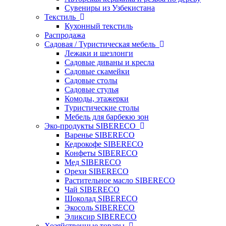
Сувениры из Узбекистана
Текстиль
Кухонный текстиль
Распродажа
Садовая / Туристическая мебель
Лежаки и шезлонги
Садовые диваны и кресла
Садовые скамейки
Садовые столы
Садовые стулья
Комоды, этажерки
Туристические столы
Мебель для барбекю зон
Эко-продукты SIBERECO
Варенье SIBERECO
Кедрокофе SIBERECO
Конфеты SIBERECO
Мед SIBERECO
Орехи SIBERECO
Растительное масло SIBERECO
Чай SIBERECO
Шоколад SIBERECO
Экосоль SIBERECO
Эликсир SIBERECO
Хозяйственные товары