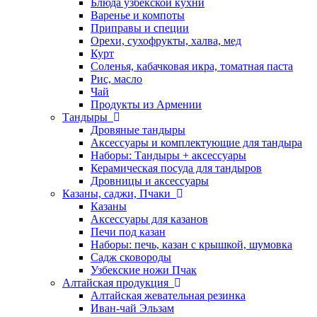
Блюда узбекской кухни
Варенье и компоты
Приправы и специи
Орехи, сухофрукты, халва, мед
Курт
Соленья, кабачковая икра, томатная паста
Рис, масло
Чай
Продукты из Армении
Тандыры
Дровяные тандыры
Аксессуары и комплектующие для тандыра
Наборы: Тандыры + аксессуары
Керамическая посуда для тандыров
Дровницы и аксессуары
Казаны, саджи, Пчаки
Казаны
Аксессуары для казанов
Печи под казан
Наборы: печь, казан с крышкой, шумовка
Садж сковороды
Узбекские ножи Пчак
Алтайская продукция
Алтайская жевательная резинка
Иван-чай Эльзам