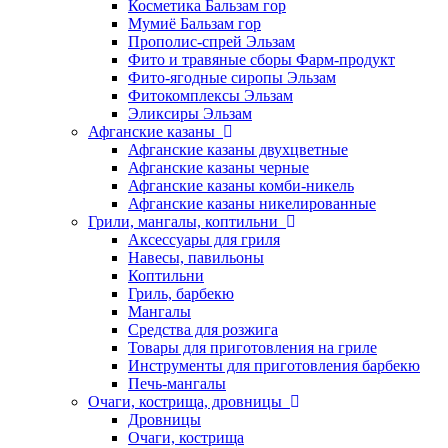
Косметика Бальзам гор
Мумиё Бальзам гор
Прополис-спрей Эльзам
Фито и травяные сборы Фарм-продукт
Фито-ягодные сиропы Эльзам
Фитокомплексы Эльзам
Эликсиры Эльзам
Афганские казаны
Афганские казаны двухцветные
Афганские казаны черные
Афганские казаны комби-никель
Афганские казаны никелированные
Грили, мангалы, коптильни
Аксессуары для гриля
Навесы, павильоны
Коптильни
Гриль, барбекю
Мангалы
Средства для розжига
Товары для приготовления на гриле
Инструменты для приготовления барбекю
Печь-мангалы
Очаги, кострища, дровницы
Дровницы
Очаги, кострища