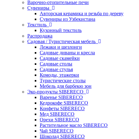
Варочно-отопительные печи
Сувениры
Авторская керамика и резьба по дереву
Сувениры из Узбекистана
Текстиль
Кухонный текстиль
Распродажа
Садовая / Туристическая мебель
Лежаки и шезлонги
Садовые диваны и кресла
Садовые скамейки
Садовые столы
Садовые стулья
Комоды, этажерки
Туристические столы
Мебель для барбекю зон
Эко-продукты SIBERECO
Варенье SIBERECO
Кедрокофе SIBERECO
Конфеты SIBERECO
Мед SIBERECO
Орехи SIBERECO
Растительное масло SIBERECO
Чай SIBERECO
Шоколад SIBERECO