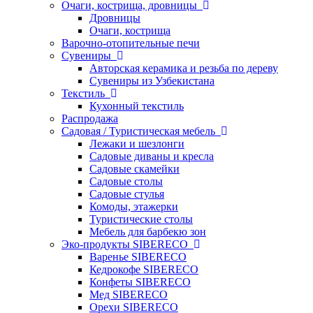
Очаги, кострища, дровницы
Дровницы
Очаги, кострища
Варочно-отопительные печи
Сувениры
Авторская керамика и резьба по дереву
Сувениры из Узбекистана
Текстиль
Кухонный текстиль
Распродажа
Садовая / Туристическая мебель
Лежаки и шезлонги
Садовые диваны и кресла
Садовые скамейки
Садовые столы
Садовые стулья
Комоды, этажерки
Туристические столы
Мебель для барбекю зон
Эко-продукты SIBERECO
Варенье SIBERECO
Кедрокофе SIBERECO
Конфеты SIBERECO
Мед SIBERECO
Орехи SIBERECO