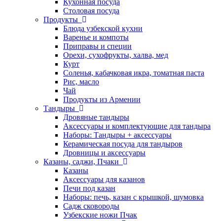
Кухонная посуда
Столовая посуда
Продукты
Блюда узбекской кухни
Варенье и компоты
Приправы и специи
Орехи, сухофрукты, халва, мед
Курт
Соленья, кабачковая икра, томатная паста
Рис, масло
Чай
Продукты из Армении
Тандыры
Дровяные тандыры
Аксессуары и комплектующие для тандыра
Наборы: Тандыры + аксессуары
Керамическая посуда для тандыров
Дровницы и аксессуары
Казаны, саджи, Пчаки
Казаны
Аксессуары для казанов
Печи под казан
Наборы: печь, казан с крышкой, шумовка
Садж сковороды
Узбекские ножи Пчак