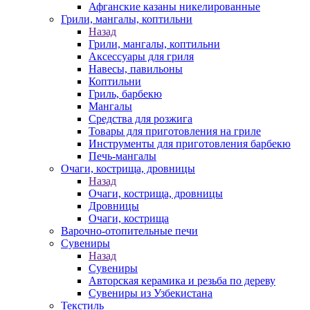
Афганские казаны никелированные
Грили, мангалы, коптильни
Назад
Грили, мангалы, коптильни
Аксессуары для гриля
Навесы, павильоны
Коптильни
Гриль, барбекю
Мангалы
Средства для розжига
Товары для приготовления на гриле
Инструменты для приготовления барбекю
Печь-мангалы
Очаги, кострища, дровницы
Назад
Очаги, кострища, дровницы
Дровницы
Очаги, кострища
Варочно-отопительные печи
Сувениры
Назад
Сувениры
Авторская керамика и резьба по дереву
Сувениры из Узбекистана
Текстиль