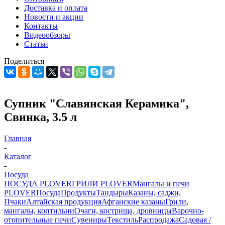
Доставка и оплата
Новости и акции
Контакты
Видеообзоры
Статьи
Поделиться
Супник "Славянская Керамика",
Свинка, 3.5 л
Главная
-
Каталог
-
Посуда
ПОСУДА PLOVER
ГРИЛИ PLOVER
Мангалы и печи
PLOVER
Посуда
Продукты
Тандыры
Казаны, саджи,
Пчаки
Алтайская продукция
Афганские казаны
Грили,
мангалы, коптильни
Очаги, кострища, дровницы
Варочно-
отопительные печи
Сувениры
Текстиль
Распродажа
Садовая /