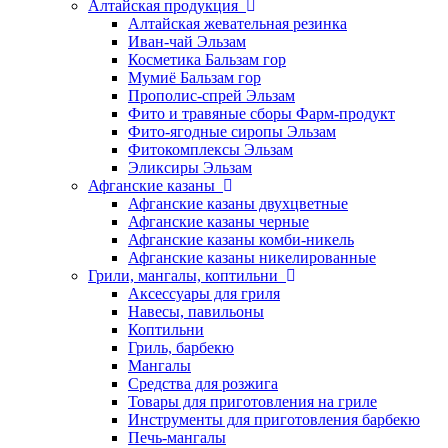
Алтайская продукция
Алтайская жевательная резинка
Иван-чай Эльзам
Косметика Бальзам гор
Мумиё Бальзам гор
Прополис-спрей Эльзам
Фито и травяные сборы Фарм-продукт
Фито-ягодные сиропы Эльзам
Фитокомплексы Эльзам
Эликсиры Эльзам
Афганские казаны
Афганские казаны двухцветные
Афганские казаны черные
Афганские казаны комби-никель
Афганские казаны никелированные
Грили, мангалы, коптильни
Аксессуары для гриля
Навесы, павильоны
Коптильни
Гриль, барбекю
Мангалы
Средства для розжига
Товары для приготовления на гриле
Инструменты для приготовления барбекю
Печь-мангалы