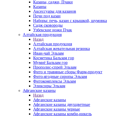
Казаны, саджи, Пчаки
Казаны
Аксессуары для казанов
Печи под казан
Наборы: печь, казан с крышкой, шумовка
Садж сковороды
Узбекские ножи Пчак
Алтайская продукция
Назад
Алтайская продукция
Алтайская жевательная резинка
Иван-чай Эльзам
Косметика Бальзам гор
Мумиё Бальзам гор
Прополис-спрей Эльзам
Фито и травяные сборы Фарм-продукт
Фито-ягодные сиропы Эльзам
Фитокомплексы Эльзам
Эликсиры Эльзам
Афганские казаны
Назад
Афганские казаны
Афганские казаны двухцветные
Афганские казаны черные
Афганские казаны комби-никель