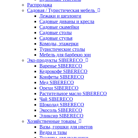
Распродажа
Садовая / Туристическая мебель
Лежаки и шезлонги
Садовые диваны и кресла
Садовые скамейки
Садовые столы
Садовые стулья
Комоды, этажерки
Туристические столы
Мебель для барбекю зон
Эко-продукты SIBERECO
Варенье SIBERECO
Кедрокофе SIBERECO
Конфеты SIBERECO
Мед SIBERECO
Орехи SIBERECO
Растительное масло SIBERECO
Чай SIBERECO
Шоколад SIBERECO
Экосоль SIBERECO
Эликсир SIBERECO
Хозяйственные товары
Вазы, горшки для цветов
Ведра и тазы
Туалеты, умывальники