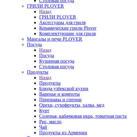
Столовая посуда
ГРИЛИ PLOVER
Назад
ГРИЛИ PLOVER
Аксессуары для гриля
Керамические грили Plover
Комплектующие для гриля
Мангалы и печи PLOVER
Посуда
Назад
Посуда
Кухонная посуда
Столовая посуда
Продукты
Назад
Продукты
Блюда узбекской кухни
Варенье и компоты
Приправы и специи
Орехи, сухофрукты, халва, мед
Курт
Соленья, кабачковая икра, томатная паста
Рис, масло
Чай
Продукты из Армении