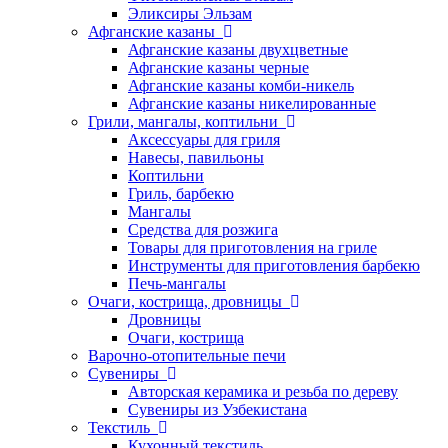
Эликсиры Эльзам
Афганские казаны
Афганские казаны двухцветные
Афганские казаны черные
Афганские казаны комби-никель
Афганские казаны никелированные
Грили, мангалы, коптильни
Аксессуары для гриля
Навесы, павильоны
Коптильни
Гриль, барбекю
Мангалы
Средства для розжига
Товары для приготовления на гриле
Инструменты для приготовления барбекю
Печь-мангалы
Очаги, кострища, дровницы
Дровницы
Очаги, кострища
Варочно-отопительные печи
Сувениры
Авторская керамика и резьба по дереву
Сувениры из Узбекистана
Текстиль
Кухонный текстиль