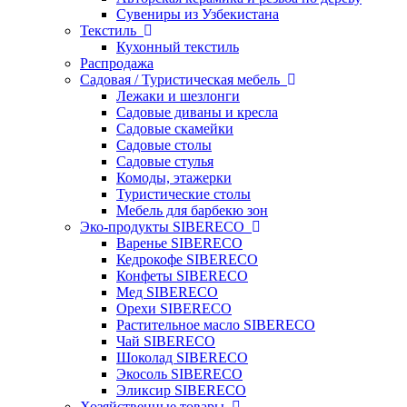
Сувениры из Узбекистана
Текстиль
Кухонный текстиль
Распродажа
Садовая / Туристическая мебель
Лежаки и шезлонги
Садовые диваны и кресла
Садовые скамейки
Садовые столы
Садовые стулья
Комоды, этажерки
Туристические столы
Мебель для барбекю зон
Эко-продукты SIBERECO
Варенье SIBERECO
Кедрокофе SIBERECO
Конфеты SIBERECO
Мед SIBERECO
Орехи SIBERECO
Растительное масло SIBERECO
Чай SIBERECO
Шоколад SIBERECO
Экосоль SIBERECO
Эликсир SIBERECO
Хозяйственные товары