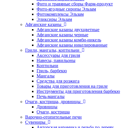
Фито и травяные сборы Фарм-продукт
Фито-ягодные сиропы Эльзам
Фитокомплексы Эльзам
Эликсиры Эльзам
Афганские казаны
Афганские казаны двухцветные
Афганские казаны черные
Афганские казаны комби-никель
Афганские казаны никелированные
Грили, мангалы, коптильни
Аксессуары для гриля
Навесы, павильоны
Коптильни
Гриль, барбекю
Мангалы
Средства для розжига
Товары для приготовления на гриле
Инструменты для приготовления барбекю
Печь-мангалы
Очаги, кострища, дровницы
Дровницы
Очаги, кострища
Варочно-отопительные печи
Сувениры
Авторская керамика и резьба по дереву