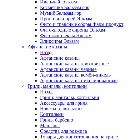
Иван-чай Эльзам
Косметика Бальзам гор
Мумиё Бальзам гор
Прополис-спрей Эльзам
Фито и травяные сборы Фарм-продукт
Фито-ягодные сиропы Эльзам
Фитокомплексы Эльзам
Эликсиры Эльзам
Афганские казаны
Назад
Афганские казаны
Афганские казаны двухцветные
Афганские казаны черные
Афганские казаны комби-никель
Афганские казаны никелированные
Грили, мангалы, коптильни
Назад
Грили, мангалы, коптильни
Аксессуары для гриля
Навесы, павильоны
Коптильни
Гриль, барбекю
Мангалы
Средства для розжига
Товары для приготовления на гриле