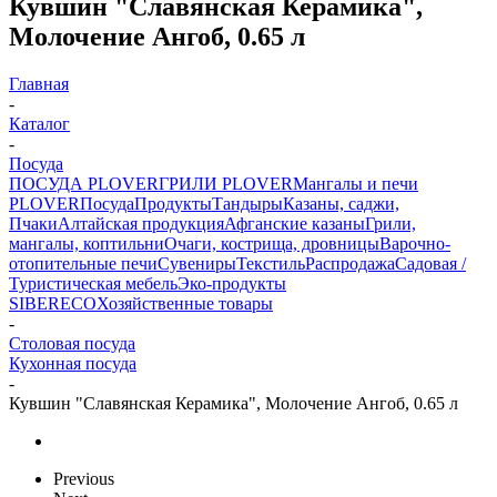
Кувшин "Славянская Керамика",
Молочение Ангоб, 0.65 л
Главная
-
Каталог
-
Посуда
ПОСУДА PLOVER
ГРИЛИ PLOVER
Мангалы и печи
PLOVER
Посуда
Продукты
Тандыры
Казаны, саджи,
Пчаки
Алтайская продукция
Афганские казаны
Грили,
мангалы, коптильни
Очаги, кострища, дровницы
Варочно-
отопительные печи
Сувениры
Текстиль
Распродажа
Садовая /
Туристическая мебель
Эко-продукты
SIBERECO
Хозяйственные товары
-
Столовая посуда
Кухонная посуда
-
Кувшин "Славянская Керамика", Молочение Ангоб, 0.65 л
Previous