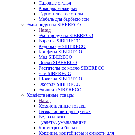
Садовые стулья
Комоды, этажерки
Туристические столы
Мебель для барбекю зон
Эко-продукты SIBERECO
Назад
Эко-продукты SIBERECO
Варенье SIBERECO
Кедрокофе SIBERECO
Конфеты SIBERECO
Мед SIBERECO
Орехи SIBERECO
Растительное масло SIBERECO
Чай SIBERECO
Шоколад SIBERECO
Экосоль SIBERECO
Эликсир SIBERECO
Хозяйственные товары
Назад
Хозяйственные товары
Вазы, горшки для цветов
Ведра и тазы
Туалеты, умывальники
Канистры и бочки
Корзины, контейнеры и емкости для