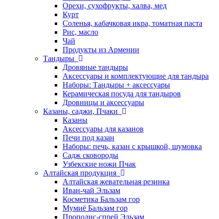
Орехи, сухофрукты, халва, мед
Курт
Соленья, кабачковая икра, томатная паста
Рис, масло
Чай
Продукты из Армении
Тандыры
Дровяные тандыры
Аксессуары и комплектующие для тандыра
Наборы: Тандыры + аксессуары
Керамическая посуда для тандыров
Дровницы и аксессуары
Казаны, саджи, Пчаки
Казаны
Аксессуары для казанов
Печи под казан
Наборы: печь, казан с крышкой, шумовка
Садж сковороды
Узбекские ножи Пчак
Алтайская продукция
Алтайская жевательная резинка
Иван-чай Эльзам
Косметика Бальзам гор
Мумиё Бальзам гор
Прополис-спрей Эльзам