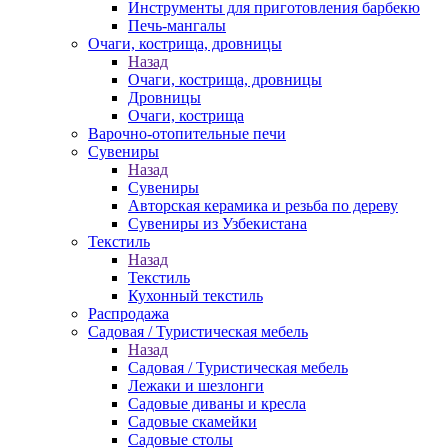
Инструменты для приготовления барбекю
Печь-мангалы
Очаги, кострища, дровницы
Назад
Очаги, кострища, дровницы
Дровницы
Очаги, кострища
Варочно-отопительные печи
Сувениры
Назад
Сувениры
Авторская керамика и резьба по дереву
Сувениры из Узбекистана
Текстиль
Назад
Текстиль
Кухонный текстиль
Распродажа
Садовая / Туристическая мебель
Назад
Садовая / Туристическая мебель
Лежаки и шезлонги
Садовые диваны и кресла
Садовые скамейки
Садовые столы