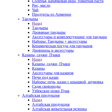
Соленья, кабачковая икра, томатная паста
Рис, масло
Чай
Продукты из Армении
Тандыры
Назад
Тандыры
Дровяные тандыры
Аксессуары и комплектующие для тандыра
Наборы: Тандыры + аксессуары
Керамическая посуда для тандыров
Дровницы и аксессуары
Казаны, саджи, Пчаки
Назад
Казаны, саджи, Пчаки
Казаны
Аксессуары для казанов
Печи под казан
Наборы: печь, казан с крышкой, шумовка
Садж сковороды
Узбекские ножи Пчак
Алтайская продукция
Назад
Алтайская продукция
Алтайская жевательная резинка