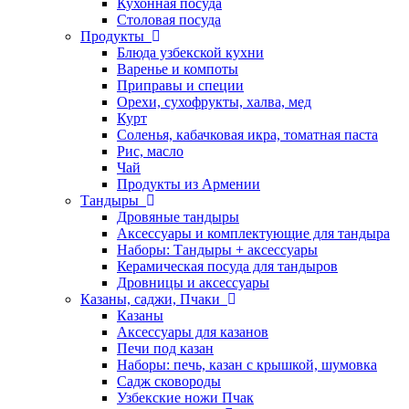
Кухонная посуда
Столовая посуда
Продукты
Блюда узбекской кухни
Варенье и компоты
Приправы и специи
Орехи, сухофрукты, халва, мед
Курт
Соленья, кабачковая икра, томатная паста
Рис, масло
Чай
Продукты из Армении
Тандыры
Дровяные тандыры
Аксессуары и комплектующие для тандыра
Наборы: Тандыры + аксессуары
Керамическая посуда для тандыров
Дровницы и аксессуары
Казаны, саджи, Пчаки
Казаны
Аксессуары для казанов
Печи под казан
Наборы: печь, казан с крышкой, шумовка
Садж сковороды
Узбекские ножи Пчак