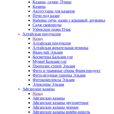
Казаны, саджи, Пчаки
Казаны
Аксессуары для казанов
Печи под казан
Наборы: печь, казан с крышкой, шумовка
Садж сковороды
Узбекские ножи Пчак
Алтайская продукция
Назад
Алтайская продукция
Алтайская жевательная резинка
Иван-чай Эльзам
Косметика Бальзам гор
Мумиё Бальзам гор
Прополис-спрей Эльзам
Фито и травяные сборы Фарм-продукт
Фито-ягодные сиропы Эльзам
Фитокомплексы Эльзам
Эликсиры Эльзам
Афганские казаны
Назад
Афганские казаны
Афганские казаны двухцветные
Афганские казаны черные
Афганские казаны комби-никель