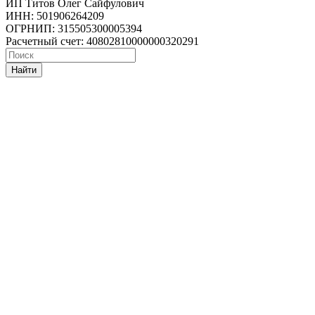
ИП Титов Олег Сайфулович
ИНН: 501906264209
ОГРНИП: 315505300005394
Расчетный счет: 40802810000000320291
Найти