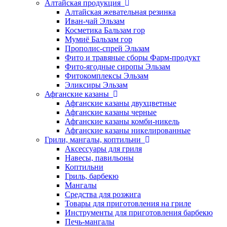
Алтайская продукция
Алтайская жевательная резинка
Иван-чай Эльзам
Косметика Бальзам гор
Мумиё Бальзам гор
Прополис-спрей Эльзам
Фито и травяные сборы Фарм-продукт
Фито-ягодные сиропы Эльзам
Фитокомплексы Эльзам
Эликсиры Эльзам
Афганские казаны
Афганские казаны двухцветные
Афганские казаны черные
Афганские казаны комби-никель
Афганские казаны никелированные
Грили, мангалы, коптильни
Аксессуары для гриля
Навесы, павильоны
Коптильни
Гриль, барбекю
Мангалы
Средства для розжига
Товары для приготовления на гриле
Инструменты для приготовления барбекю
Печь-мангалы