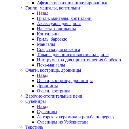
Афганские казаны никелированные
Грили, мангалы, коптильни
Назад
Грили, мангалы, коптильни
Аксессуары для гриля
Навесы, павильоны
Коптильни
Гриль, барбекю
Мангалы
Средства для розжига
Товары для приготовления на гриле
Инструменты для приготовления барбекю
Печь-мангалы
Очаги, кострища, дровницы
Назад
Очаги, кострища, дровницы
Дровницы
Очаги, кострища
Варочно-отопительные печи
Сувениры
Назад
Сувениры
Авторская керамика и резьба по дереву
Сувениры из Узбекистана
Текстиль