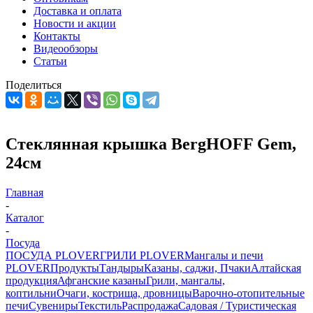
Доставка и оплата
Новости и акции
Контакты
Видеообзоры
Статьи
Поделиться
Стеклянная крышка BergHOFF Gem,
24см
Главная
-
Каталог
-
Посуда
ПОСУДА PLOVER
ГРИЛИ PLOVER
Мангалы и печи
PLOVER
Продукты
Тандыры
Казаны, саджи, Пчаки
Алтайская
продукция
Афганские казаны
Грили, мангалы,
коптильни
Очаги, кострища, дровницы
Варочно-отопительные
печи
Сувениры
Текстиль
Распродажа
Садовая / Туристическая