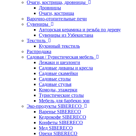
Очаги, кострища, дровницы
Дровницы
Очаги, кострища
Варочно-отопительные печи
Сувениры
Авторская керамика и резьба по дереву
Сувениры из Узбекистана
Текстиль
Кухонный текстиль
Распродажа
Садовая / Туристическая мебель
Лежаки и шезлонги
Садовые диваны и кресла
Садовые скамейки
Садовые столы
Садовые стулья
Комоды, этажерки
Туристические столы
Мебель для барбекю зон
Эко-продукты SIBERECO
Варенье SIBERECO
Кедрокофе SIBERECO
Конфеты SIBERECO
Мед SIBERECO
Орехи SIBERECO