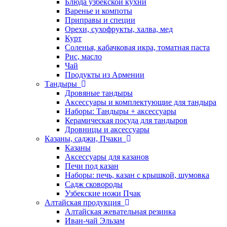
Блюда узбекской кухни
Варенье и компоты
Приправы и специи
Орехи, сухофрукты, халва, мед
Курт
Соленья, кабачковая икра, томатная паста
Рис, масло
Чай
Продукты из Армении
Тандыры
Дровяные тандыры
Аксессуары и комплектующие для тандыра
Наборы: Тандыры + аксессуары
Керамическая посуда для тандыров
Дровницы и аксессуары
Казаны, саджи, Пчаки
Казаны
Аксессуары для казанов
Печи под казан
Наборы: печь, казан с крышкой, шумовка
Садж сковороды
Узбекские ножи Пчак
Алтайская продукция
Алтайская жевательная резинка
Иван-чай Эльзам