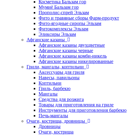
Косметика Бальзам гор
Мумиё Бальзам гор
Прополис-спрей Эльзам
Фито и травяные сборы Фарм-продукт
Фито-ягодные сиропы Эльзам
Фитокомплексы Эльзам
Эликсиры Эльзам
Афганские казаны
Афганские казаны двухцветные
Афганские казаны черные
Афганские казаны комби-никель
Афганские казаны никелированные
Грили, мангалы, коптильни
Аксессуары для гриля
Навесы, павильоны
Коптильни
Гриль, барбекю
Мангалы
Средства для розжига
Товары для приготовления на гриле
Инструменты для приготовления барбекю
Печь-мангалы
Очаги, кострища, дровницы
Дровницы
Очаги, кострища