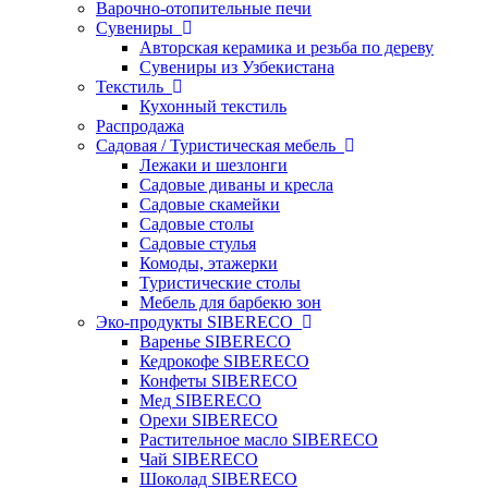
Варочно-отопительные печи
Сувениры
Авторская керамика и резьба по дереву
Сувениры из Узбекистана
Текстиль
Кухонный текстиль
Распродажа
Садовая / Туристическая мебель
Лежаки и шезлонги
Садовые диваны и кресла
Садовые скамейки
Садовые столы
Садовые стулья
Комоды, этажерки
Туристические столы
Мебель для барбекю зон
Эко-продукты SIBERECO
Варенье SIBERECO
Кедрокофе SIBERECO
Конфеты SIBERECO
Мед SIBERECO
Орехи SIBERECO
Растительное масло SIBERECO
Чай SIBERECO
Шоколад SIBERECO