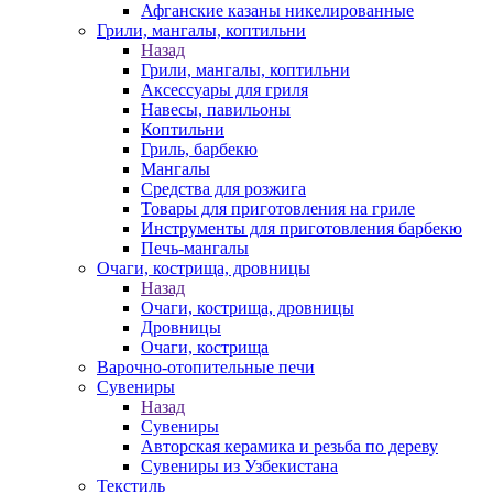
Афганские казаны никелированные
Грили, мангалы, коптильни
Назад
Грили, мангалы, коптильни
Аксессуары для гриля
Навесы, павильоны
Коптильни
Гриль, барбекю
Мангалы
Средства для розжига
Товары для приготовления на гриле
Инструменты для приготовления барбекю
Печь-мангалы
Очаги, кострища, дровницы
Назад
Очаги, кострища, дровницы
Дровницы
Очаги, кострища
Варочно-отопительные печи
Сувениры
Назад
Сувениры
Авторская керамика и резьба по дереву
Сувениры из Узбекистана
Текстиль