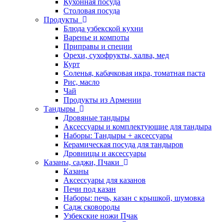
Кухонная посуда
Столовая посуда
Продукты
Блюда узбекской кухни
Варенье и компоты
Приправы и специи
Орехи, сухофрукты, халва, мед
Курт
Соленья, кабачковая икра, томатная паста
Рис, масло
Чай
Продукты из Армении
Тандыры
Дровяные тандыры
Аксессуары и комплектующие для тандыра
Наборы: Тандыры + аксессуары
Керамическая посуда для тандыров
Дровницы и аксессуары
Казаны, саджи, Пчаки
Казаны
Аксессуары для казанов
Печи под казан
Наборы: печь, казан с крышкой, шумовка
Садж сковороды
Узбекские ножи Пчак