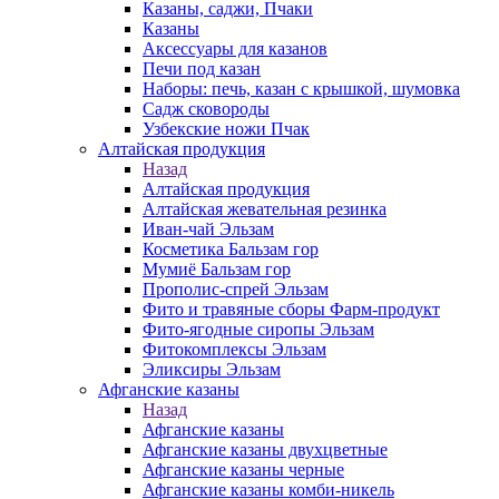
Казаны, саджи, Пчаки
Казаны
Аксессуары для казанов
Печи под казан
Наборы: печь, казан с крышкой, шумовка
Садж сковороды
Узбекские ножи Пчак
Алтайская продукция
Назад
Алтайская продукция
Алтайская жевательная резинка
Иван-чай Эльзам
Косметика Бальзам гор
Мумиё Бальзам гор
Прополис-спрей Эльзам
Фито и травяные сборы Фарм-продукт
Фито-ягодные сиропы Эльзам
Фитокомплексы Эльзам
Эликсиры Эльзам
Афганские казаны
Назад
Афганские казаны
Афганские казаны двухцветные
Афганские казаны черные
Афганские казаны комби-никель