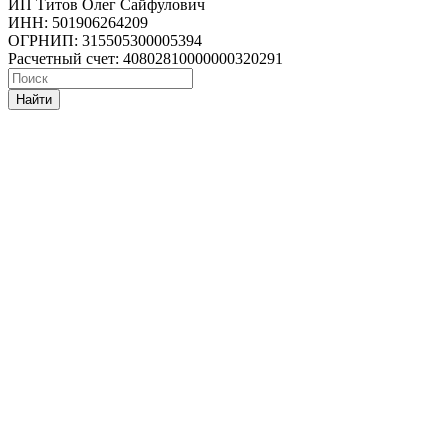
ИП Титов Олег Сайфулович
ИНН: 501906264209
ОГРНИП: 315505300005394
Расчетный счет: 40802810000000320291
Найти