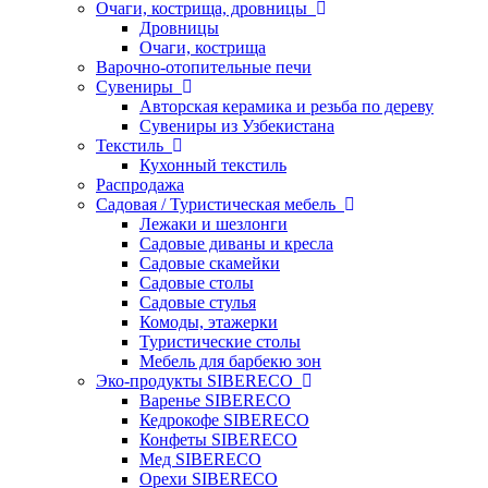
Очаги, кострища, дровницы
Дровницы
Очаги, кострища
Варочно-отопительные печи
Сувениры
Авторская керамика и резьба по дереву
Сувениры из Узбекистана
Текстиль
Кухонный текстиль
Распродажа
Садовая / Туристическая мебель
Лежаки и шезлонги
Садовые диваны и кресла
Садовые скамейки
Садовые столы
Садовые стулья
Комоды, этажерки
Туристические столы
Мебель для барбекю зон
Эко-продукты SIBERECO
Варенье SIBERECO
Кедрокофе SIBERECO
Конфеты SIBERECO
Мед SIBERECO
Орехи SIBERECO