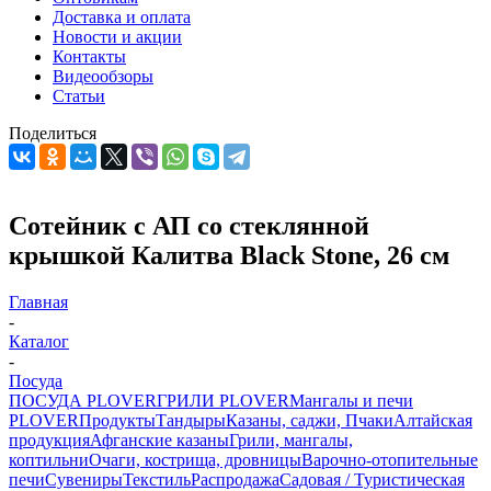
Доставка и оплата
Новости и акции
Контакты
Видеообзоры
Статьи
Поделиться
Сотейник с АП со стеклянной
крышкой Калитва Black Stone, 26 см
Главная
-
Каталог
-
Посуда
ПОСУДА PLOVER
ГРИЛИ PLOVER
Мангалы и печи
PLOVER
Продукты
Тандыры
Казаны, саджи, Пчаки
Алтайская
продукция
Афганские казаны
Грили, мангалы,
коптильни
Очаги, кострища, дровницы
Варочно-отопительные
печи
Сувениры
Текстиль
Распродажа
Садовая / Туристическая