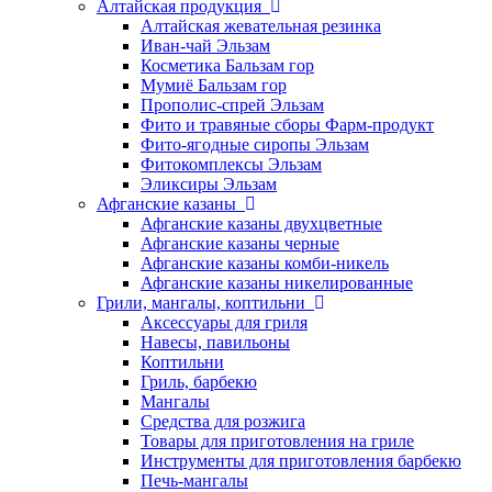
Алтайская продукция
Алтайская жевательная резинка
Иван-чай Эльзам
Косметика Бальзам гор
Мумиё Бальзам гор
Прополис-спрей Эльзам
Фито и травяные сборы Фарм-продукт
Фито-ягодные сиропы Эльзам
Фитокомплексы Эльзам
Эликсиры Эльзам
Афганские казаны
Афганские казаны двухцветные
Афганские казаны черные
Афганские казаны комби-никель
Афганские казаны никелированные
Грили, мангалы, коптильни
Аксессуары для гриля
Навесы, павильоны
Коптильни
Гриль, барбекю
Мангалы
Средства для розжига
Товары для приготовления на гриле
Инструменты для приготовления барбекю
Печь-мангалы