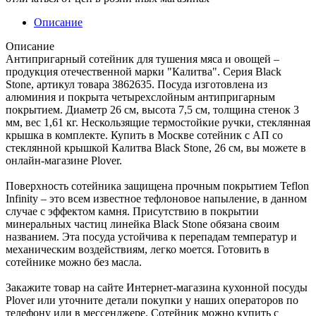
Описание
Описание
Антипригарный сотейник для тушения мяса и овощей –
продукция отечественной марки "Калитва". Серия Blaсk
Stone, артикул товара 3862635. Посуда изготовлена из
алюминия и покрыта четырехслойным антипригарным
покрытием. Диаметр 26 см, высота 7,5 см, толщина стенок 3
мм, вес 1,61 кг. Нескользящие термостойкие ручки, стеклянная
крышка в комплекте. Купить в Москве сотейник с АП со
стеклянной крышкой Калитва Black Stone, 26 см, вы можете в
онлайн-магазине Plover.
Поверхность сотейника защищена прочным покрытием Teflon
Infinity – это всем известное тефлоновое напыление, в данном
случае с эффектом камня. Присутствию в покрытии
минеральных частиц линейка Black Stone обязана своим
названием. Эта посуда устойчива к перепадам температур и
механическим воздействиям, легко моется. Готовить в
сотейнике можно без масла.
Закажите товар на сайте Интернет-магазина кухонной посуды
Plover или уточните детали покупки у наших операторов по
телефону или в мессенджере. Сотейник можно купить с