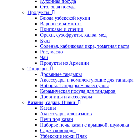
Кухонная посуда
Столовая посуда
Продукты
Блюда узбекской кухни
Варенье и компоты
Приправы и специи
Орехи, сухофрукты, халва, мед
Курт
Соленья, кабачковая икра, томатная паста
Рис, масло
Чай
Продукты из Армении
Тандыры
Дровяные тандыры
Аксессуары и комплектующие для тандыра
Наборы: Тандыры + аксессуары
Керамическая посуда для тандыров
Дровницы и аксессуары
Казаны, саджи, Пчаки
Казаны
Аксессуары для казанов
Печи под казан
Наборы: печь, казан с крышкой, шумовка
Садж сковороды
Узбекские ножи Пчак