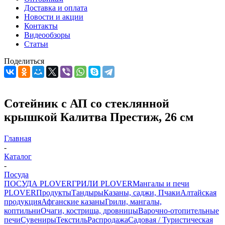
Доставка и оплата
Новости и акции
Контакты
Видеообзоры
Статьи
Поделиться
Сотейник с АП со стеклянной
крышкой Калитва Престиж, 26 см
Главная
-
Каталог
-
Посуда
ПОСУДА PLOVER
ГРИЛИ PLOVER
Мангалы и печи
PLOVER
Продукты
Тандыры
Казаны, саджи, Пчаки
Алтайская
продукция
Афганские казаны
Грили, мангалы,
коптильни
Очаги, кострища, дровницы
Варочно-отопительные
печи
Сувениры
Текстиль
Распродажа
Садовая / Туристическая