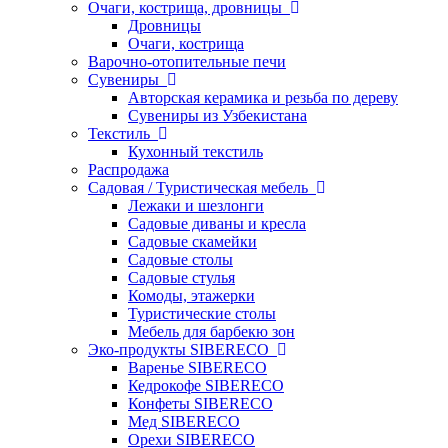
Очаги, кострища, дровницы
Дровницы
Очаги, кострища
Варочно-отопительные печи
Сувениры
Авторская керамика и резьба по дереву
Сувениры из Узбекистана
Текстиль
Кухонный текстиль
Распродажа
Садовая / Туристическая мебель
Лежаки и шезлонги
Садовые диваны и кресла
Садовые скамейки
Садовые столы
Садовые стулья
Комоды, этажерки
Туристические столы
Мебель для барбекю зон
Эко-продукты SIBERECO
Варенье SIBERECO
Кедрокофе SIBERECO
Конфеты SIBERECO
Мед SIBERECO
Орехи SIBERECO