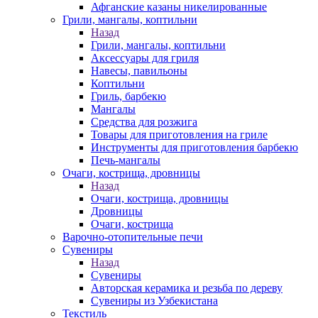
Афганские казаны никелированные
Грили, мангалы, коптильни
Назад
Грили, мангалы, коптильни
Аксессуары для гриля
Навесы, павильоны
Коптильни
Гриль, барбекю
Мангалы
Средства для розжига
Товары для приготовления на гриле
Инструменты для приготовления барбекю
Печь-мангалы
Очаги, кострища, дровницы
Назад
Очаги, кострища, дровницы
Дровницы
Очаги, кострища
Варочно-отопительные печи
Сувениры
Назад
Сувениры
Авторская керамика и резьба по дереву
Сувениры из Узбекистана
Текстиль