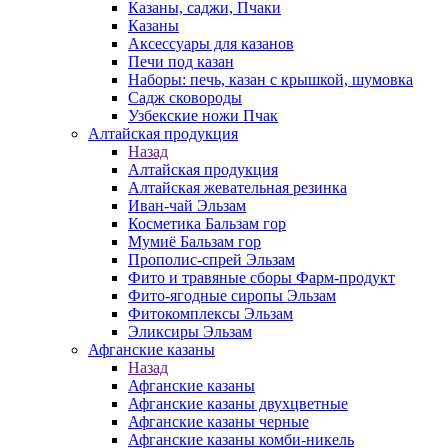
Казаны, саджи, Пчаки
Казаны
Аксессуары для казанов
Печи под казан
Наборы: печь, казан с крышкой, шумовка
Садж сковороды
Узбекские ножи Пчак
Алтайская продукция
Назад
Алтайская продукция
Алтайская жевательная резинка
Иван-чай Эльзам
Косметика Бальзам гор
Мумиё Бальзам гор
Прополис-спрей Эльзам
Фито и травяные сборы Фарм-продукт
Фито-ягодные сиропы Эльзам
Фитокомплексы Эльзам
Эликсиры Эльзам
Афганские казаны
Назад
Афганские казаны
Афганские казаны двухцветные
Афганские казаны черные
Афганские казаны комби-никель