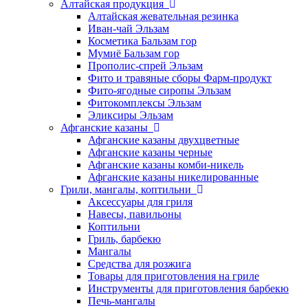
Алтайская продукция
Алтайская жевательная резинка
Иван-чай Эльзам
Косметика Бальзам гор
Мумиё Бальзам гор
Прополис-спрей Эльзам
Фито и травяные сборы Фарм-продукт
Фито-ягодные сиропы Эльзам
Фитокомплексы Эльзам
Эликсиры Эльзам
Афганские казаны
Афганские казаны двухцветные
Афганские казаны черные
Афганские казаны комби-никель
Афганские казаны никелированные
Грили, мангалы, коптильни
Аксессуары для гриля
Навесы, павильоны
Коптильни
Гриль, барбекю
Мангалы
Средства для розжига
Товары для приготовления на гриле
Инструменты для приготовления барбекю
Печь-мангалы