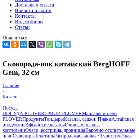
Доставка и оплата
Новости и акции
Контакты
Видеообзоры
Статьи
Поделиться
Сковорода-вок китайский BergHOFF
Gem, 32 см
Главная
-
Каталог
-
Посуда
ПОСУДА PLOVER
ГРИЛИ PLOVER
Мангалы и печи
PLOVER
Продукты
Тандыры
Казаны, саджи, Пчаки
Алтайская
продукция
Афганские казаны
Грили, мангалы,
коптильни
Очаги, кострища, дровницы
Варочно-отопительные
печи
Сувениры
Текстиль
Распродажа
Садовая / Туристическая