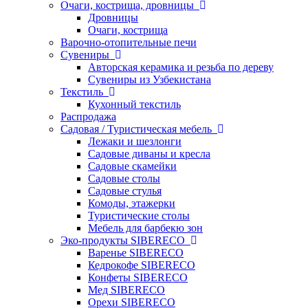
Очаги, кострища, дровницы
Дровницы
Очаги, кострища
Варочно-отопительные печи
Сувениры
Авторская керамика и резьба по дереву
Сувениры из Узбекистана
Текстиль
Кухонный текстиль
Распродажа
Садовая / Туристическая мебель
Лежаки и шезлонги
Садовые диваны и кресла
Садовые скамейки
Садовые столы
Садовые стулья
Комоды, этажерки
Туристические столы
Мебель для барбекю зон
Эко-продукты SIBERECO
Варенье SIBERECO
Кедрокофе SIBERECO
Конфеты SIBERECO
Мед SIBERECO
Орехи SIBERECO