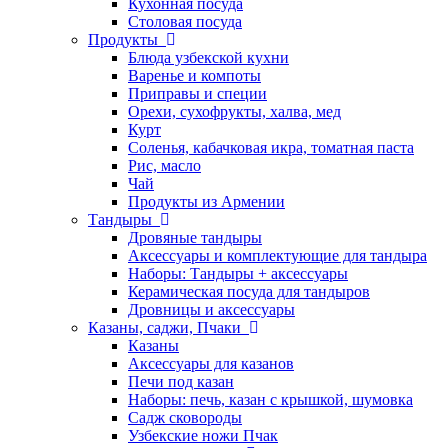
Кухонная посуда
Столовая посуда
Продукты
Блюда узбекской кухни
Варенье и компоты
Приправы и специи
Орехи, сухофрукты, халва, мед
Курт
Соленья, кабачковая икра, томатная паста
Рис, масло
Чай
Продукты из Армении
Тандыры
Дровяные тандыры
Аксессуары и комплектующие для тандыра
Наборы: Тандыры + аксессуары
Керамическая посуда для тандыров
Дровницы и аксессуары
Казаны, саджи, Пчаки
Казаны
Аксессуары для казанов
Печи под казан
Наборы: печь, казан с крышкой, шумовка
Садж сковороды
Узбекские ножи Пчак