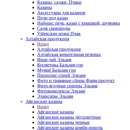
Казаны, саджи, Пчаки
Казаны
Аксессуары для казанов
Печи под казан
Наборы: печь, казан с крышкой, шумовка
Садж сковороды
Узбекские ножи Пчак
Алтайская продукция
Назад
Алтайская продукция
Алтайская жевательная резинка
Иван-чай Эльзам
Косметика Бальзам гор
Мумиё Бальзам гор
Прополис-спрей Эльзам
Фито и травяные сборы Фарм-продукт
Фито-ягодные сиропы Эльзам
Фитокомплексы Эльзам
Эликсиры Эльзам
Афганские казаны
Назад
Афганские казаны
Афганские казаны двухцветные
Афганские казаны черные
Афганские казаны комби-никель