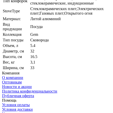
Тип конфорок
стеклокерамические, индукционные
Стеклокерамических плит;Электрических
StoveType
плит;Газовых плит;Открытого огня
Материал:
Литой алюминий
Вид
Посуда
продукции
Коллекция
Gem
Тип посуды
Сковорода
Объем, л
5.4
Диаметр, см
32
Высота, см
16.5
Вес, кг
3,1
Ширина, см
33
Компания
О компании
Оптовикам
Новости и акции
Политика конфиденциальности
Публичная оферта
Помощь
Условия оплаты
Условия доставки