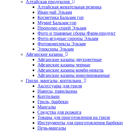
Алтайская продукция
Алтайская жевательная резинка
Иван-чай Эльзам
Косметика Бальзам гор
Мумиё Бальзам гор
Прополис-спрей Эльзам
Фито и травяные сборы Фарм-продукт
Фито-ягодные сиропы Эльзам
Фитокомплексы Эльзам
Эликсиры Эльзам
Афганские казаны
Афганские казаны двухцветные
Афганские казаны черные
Афганские казаны комби-никель
Афганские казаны никелированные
Грили, мангалы, коптильни
Аксессуары для гриля
Навесы, павильоны
Коптильни
Гриль, барбекю
Мангалы
Средства для розжига
Товары для приготовления на гриле
Инструменты для приготовления барбекю
Печь-мангалы