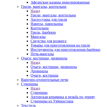
Афганские казаны никелированные
Грили, мангалы, коптильни
Назад
Грили, мангалы, коптильни
Аксессуары для гриля
Навесы, павильоны
Коптильни
Гриль, барбекю
Мангалы
Средства для розжига
Товары для приготовления на гриле
Инструменты для приготовления барбекю
Печь-мангалы
Очаги, кострища, дровницы
Назад
Очаги, кострища, дровницы
Дровницы
Очаги, кострища
Варочно-отопительные печи
Сувениры
Назад
Сувениры
Авторская керамика и резьба по дереву
Сувениры из Узбекистана
Текстиль