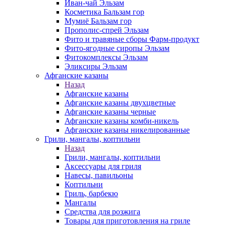
Иван-чай Эльзам
Косметика Бальзам гор
Мумиё Бальзам гор
Прополис-спрей Эльзам
Фито и травяные сборы Фарм-продукт
Фито-ягодные сиропы Эльзам
Фитокомплексы Эльзам
Эликсиры Эльзам
Афганские казаны
Назад
Афганские казаны
Афганские казаны двухцветные
Афганские казаны черные
Афганские казаны комби-никель
Афганские казаны никелированные
Грили, мангалы, коптильни
Назад
Грили, мангалы, коптильни
Аксессуары для гриля
Навесы, павильоны
Коптильни
Гриль, барбекю
Мангалы
Средства для розжига
Товары для приготовления на гриле