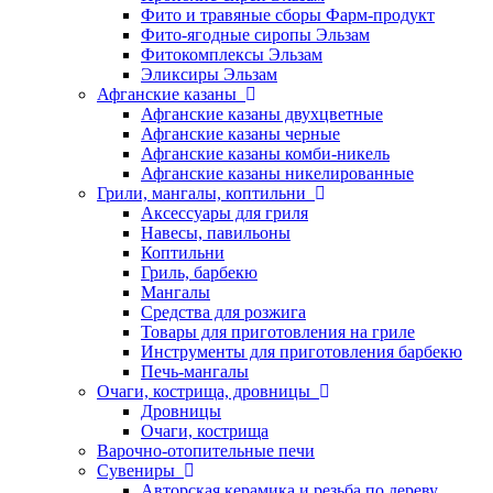
Фито и травяные сборы Фарм-продукт
Фито-ягодные сиропы Эльзам
Фитокомплексы Эльзам
Эликсиры Эльзам
Афганские казаны
Афганские казаны двухцветные
Афганские казаны черные
Афганские казаны комби-никель
Афганские казаны никелированные
Грили, мангалы, коптильни
Аксессуары для гриля
Навесы, павильоны
Коптильни
Гриль, барбекю
Мангалы
Средства для розжига
Товары для приготовления на гриле
Инструменты для приготовления барбекю
Печь-мангалы
Очаги, кострища, дровницы
Дровницы
Очаги, кострища
Варочно-отопительные печи
Сувениры
Авторская керамика и резьба по дереву