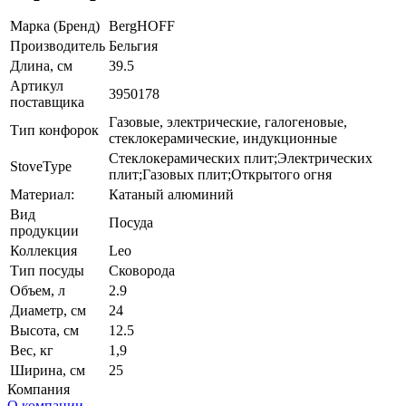
Марка (Бренд)
BergHOFF
Производитель
Бельгия
Длина, см
39.5
Артикул
3950178
поставщика
Газовые, электрические, галогеновые,
Тип конфорок
стеклокерамические, индукционные
Стеклокерамических плит;Электрических
StoveType
плит;Газовых плит;Открытого огня
Материал:
Катаный алюминий
Вид
Посуда
продукции
Коллекция
Leo
Тип посуды
Сковорода
Объем, л
2.9
Диаметр, см
24
Высота, см
12.5
Вес, кг
1,9
Ширина, см
25
Компания
О компании