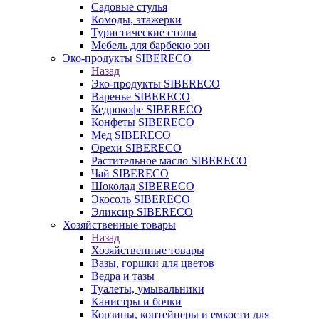
Садовые стулья
Комоды, этажерки
Туристические столы
Мебель для барбекю зон
Эко-продукты SIBERECO
Назад
Эко-продукты SIBERECO
Варенье SIBERECO
Кедрокофе SIBERECO
Конфеты SIBERECO
Мед SIBERECO
Орехи SIBERECO
Растительное масло SIBERECO
Чай SIBERECO
Шоколад SIBERECO
Экосоль SIBERECO
Эликсир SIBERECO
Хозяйственные товары
Назад
Хозяйственные товары
Вазы, горшки для цветов
Ведра и тазы
Туалеты, умывальники
Канистры и бочки
Корзины, контейнеры и емкости для