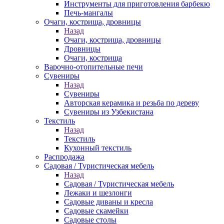
Инструменты для приготовления барбекю
Печь-мангалы
Очаги, кострища, дровницы
Назад
Очаги, кострища, дровницы
Дровницы
Очаги, кострища
Варочно-отопительные печи
Сувениры
Назад
Сувениры
Авторская керамика и резьба по дереву
Сувениры из Узбекистана
Текстиль
Назад
Текстиль
Кухонный текстиль
Распродажа
Садовая / Туристическая мебель
Назад
Садовая / Туристическая мебель
Лежаки и шезлонги
Садовые диваны и кресла
Садовые скамейки
Садовые столы