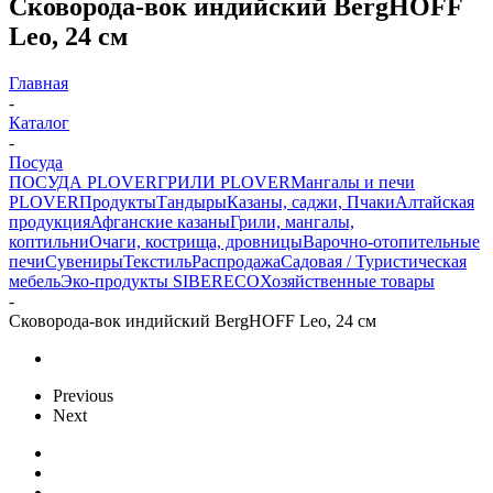
Сковорода-вок индийский BergHOFF
Leo, 24 см
Главная
-
Каталог
-
Посуда
ПОСУДА PLOVER
ГРИЛИ PLOVER
Мангалы и печи
PLOVER
Продукты
Тандыры
Казаны, саджи, Пчаки
Алтайская
продукция
Афганские казаны
Грили, мангалы,
коптильни
Очаги, кострища, дровницы
Варочно-отопительные
печи
Сувениры
Текстиль
Распродажа
Садовая / Туристическая
мебель
Эко-продукты SIBERECO
Хозяйственные товары
-
Сковорода-вок индийский BergHOFF Leo, 24 см
Previous
Next