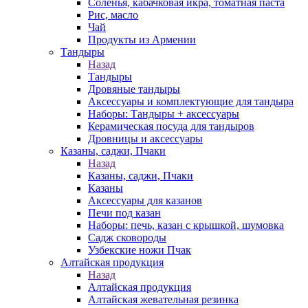
Соленья, кабачковая икра, томатная паста
Рис, масло
Чай
Продукты из Армении
Тандыры
Назад
Тандыры
Дровяные тандыры
Аксессуары и комплектующие для тандыра
Наборы: Тандыры + аксессуары
Керамическая посуда для тандыров
Дровницы и аксессуары
Казаны, саджи, Пчаки
Назад
Казаны, саджи, Пчаки
Казаны
Аксессуары для казанов
Печи под казан
Наборы: печь, казан с крышкой, шумовка
Садж сковороды
Узбекские ножи Пчак
Алтайская продукция
Назад
Алтайская продукция
Алтайская жевательная резинка