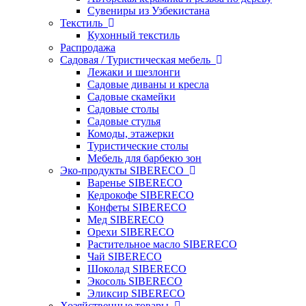
Сувениры из Узбекистана
Текстиль
Кухонный текстиль
Распродажа
Садовая / Туристическая мебель
Лежаки и шезлонги
Садовые диваны и кресла
Садовые скамейки
Садовые столы
Садовые стулья
Комоды, этажерки
Туристические столы
Мебель для барбекю зон
Эко-продукты SIBERECO
Варенье SIBERECO
Кедрокофе SIBERECO
Конфеты SIBERECO
Мед SIBERECO
Орехи SIBERECO
Растительное масло SIBERECO
Чай SIBERECO
Шоколад SIBERECO
Экосоль SIBERECO
Эликсир SIBERECO
Хозяйственные товары