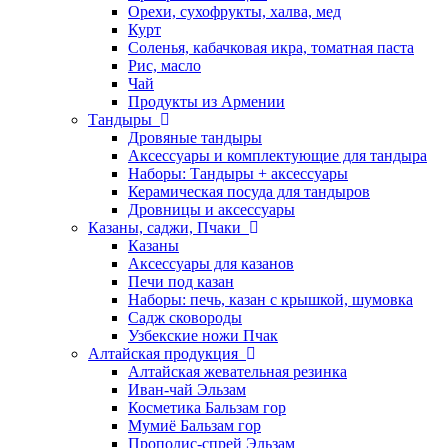
Орехи, сухофрукты, халва, мед
Курт
Соленья, кабачковая икра, томатная паста
Рис, масло
Чай
Продукты из Армении
Тандыры
Дровяные тандыры
Аксессуары и комплектующие для тандыра
Наборы: Тандыры + аксессуары
Керамическая посуда для тандыров
Дровницы и аксессуары
Казаны, саджи, Пчаки
Казаны
Аксессуары для казанов
Печи под казан
Наборы: печь, казан с крышкой, шумовка
Садж сковороды
Узбекские ножи Пчак
Алтайская продукция
Алтайская жевательная резинка
Иван-чай Эльзам
Косметика Бальзам гор
Мумиё Бальзам гор
Прополис-спрей Эльзам