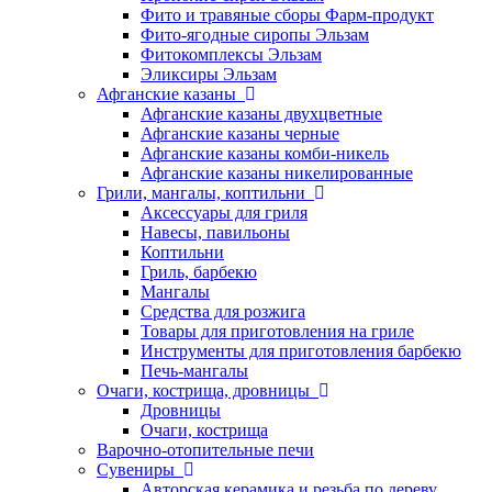
Фито и травяные сборы Фарм-продукт
Фито-ягодные сиропы Эльзам
Фитокомплексы Эльзам
Эликсиры Эльзам
Афганские казаны
Афганские казаны двухцветные
Афганские казаны черные
Афганские казаны комби-никель
Афганские казаны никелированные
Грили, мангалы, коптильни
Аксессуары для гриля
Навесы, павильоны
Коптильни
Гриль, барбекю
Мангалы
Средства для розжига
Товары для приготовления на гриле
Инструменты для приготовления барбекю
Печь-мангалы
Очаги, кострища, дровницы
Дровницы
Очаги, кострища
Варочно-отопительные печи
Сувениры
Авторская керамика и резьба по дереву