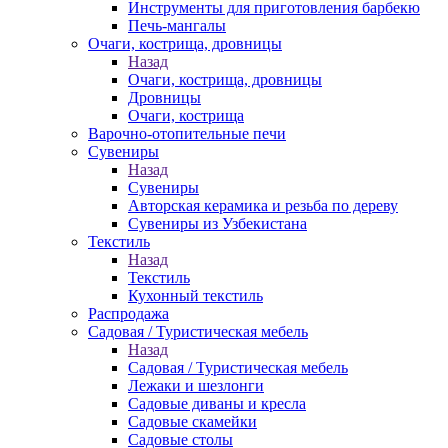
Инструменты для приготовления барбекю
Печь-мангалы
Очаги, кострища, дровницы
Назад
Очаги, кострища, дровницы
Дровницы
Очаги, кострища
Варочно-отопительные печи
Сувениры
Назад
Сувениры
Авторская керамика и резьба по дереву
Сувениры из Узбекистана
Текстиль
Назад
Текстиль
Кухонный текстиль
Распродажа
Садовая / Туристическая мебель
Назад
Садовая / Туристическая мебель
Лежаки и шезлонги
Садовые диваны и кресла
Садовые скамейки
Садовые столы