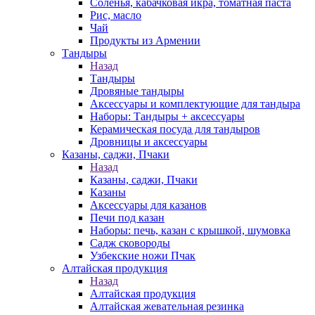
Соленья, кабачковая икра, томатная паста
Рис, масло
Чай
Продукты из Армении
Тандыры
Назад
Тандыры
Дровяные тандыры
Аксессуары и комплектующие для тандыра
Наборы: Тандыры + аксессуары
Керамическая посуда для тандыров
Дровницы и аксессуары
Казаны, саджи, Пчаки
Назад
Казаны, саджи, Пчаки
Казаны
Аксессуары для казанов
Печи под казан
Наборы: печь, казан с крышкой, шумовка
Садж сковороды
Узбекские ножи Пчак
Алтайская продукция
Назад
Алтайская продукция
Алтайская жевательная резинка