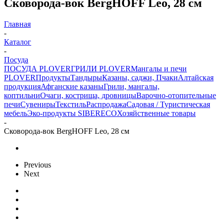
Сковорода-вок BergHOFF Leo, 28 см
Главная
-
Каталог
-
Посуда
ПОСУДА PLOVER
ГРИЛИ PLOVER
Мангалы и печи
PLOVER
Продукты
Тандыры
Казаны, саджи, Пчаки
Алтайская
продукция
Афганские казаны
Грили, мангалы,
коптильни
Очаги, кострища, дровницы
Варочно-отопительные
печи
Сувениры
Текстиль
Распродажа
Садовая / Туристическая
мебель
Эко-продукты SIBERECO
Хозяйственные товары
-
Сковорода-вок BergHOFF Leo, 28 см
Previous
Next