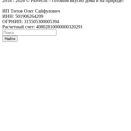
2018 - 2026 © Plover.ru – готовим вкусно дома и на природе!
ИП Титов Олег Сайфулович
ИНН: 501906264209
ОГРНИП: 315505300005394
Расчетный счет: 40802810000000320291
Найти