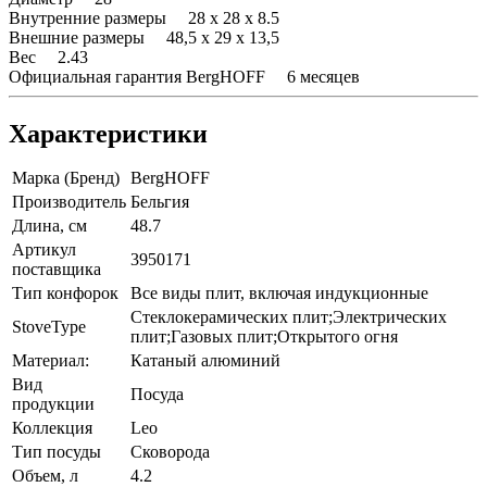
Внутренние размеры 28 x 28 x 8.5
Внешние размеры 48,5 x 29 x 13,5
Вес 2.43
Официальная гарантия BergHOFF 6 месяцев
Характеристики
Марка (Бренд)
BergHOFF
Производитель
Бельгия
Длина, см
48.7
Артикул
3950171
поставщика
Тип конфорок
Все виды плит, включая индукционные
Стеклокерамических плит;Электрических
StoveType
плит;Газовых плит;Открытого огня
Материал:
Катаный алюминий
Вид
Посуда
продукции
Коллекция
Leo
Тип посуды
Сковорода
Объем, л
4.2