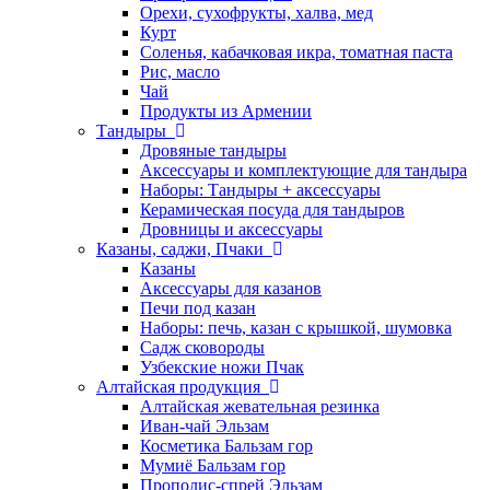
Орехи, сухофрукты, халва, мед
Курт
Соленья, кабачковая икра, томатная паста
Рис, масло
Чай
Продукты из Армении
Тандыры
Дровяные тандыры
Аксессуары и комплектующие для тандыра
Наборы: Тандыры + аксессуары
Керамическая посуда для тандыров
Дровницы и аксессуары
Казаны, саджи, Пчаки
Казаны
Аксессуары для казанов
Печи под казан
Наборы: печь, казан с крышкой, шумовка
Садж сковороды
Узбекские ножи Пчак
Алтайская продукция
Алтайская жевательная резинка
Иван-чай Эльзам
Косметика Бальзам гор
Мумиё Бальзам гор
Прополис-спрей Эльзам