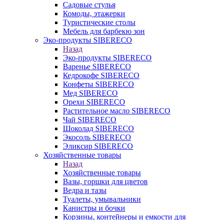
Садовые стулья
Комоды, этажерки
Туристические столы
Мебель для барбекю зон
Эко-продукты SIBERECO
Назад
Эко-продукты SIBERECO
Варенье SIBERECO
Кедрокофе SIBERECO
Конфеты SIBERECO
Мед SIBERECO
Орехи SIBERECO
Растительное масло SIBERECO
Чай SIBERECO
Шоколад SIBERECO
Экосоль SIBERECO
Эликсир SIBERECO
Хозяйственные товары
Назад
Хозяйственные товары
Вазы, горшки для цветов
Ведра и тазы
Туалеты, умывальники
Канистры и бочки
Корзины, контейнеры и емкости для