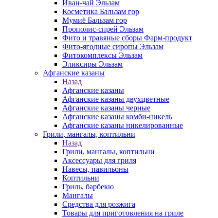
Иван-чай Эльзам
Косметика Бальзам гор
Мумиё Бальзам гор
Прополис-спрей Эльзам
Фито и травяные сборы Фарм-продукт
Фито-ягодные сиропы Эльзам
Фитокомплексы Эльзам
Эликсиры Эльзам
Афганские казаны
Назад
Афганские казаны
Афганские казаны двухцветные
Афганские казаны черные
Афганские казаны комби-никель
Афганские казаны никелированные
Грили, мангалы, коптильни
Назад
Грили, мангалы, коптильни
Аксессуары для гриля
Навесы, павильоны
Коптильни
Гриль, барбекю
Мангалы
Средства для розжига
Товары для приготовления на гриле