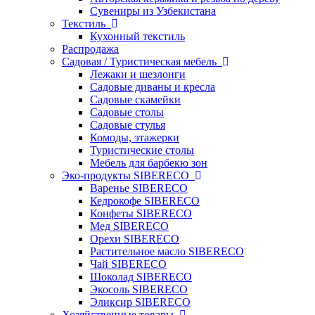
Сувениры из Узбекистана
Текстиль
Кухонный текстиль
Распродажа
Садовая / Туристическая мебель
Лежаки и шезлонги
Садовые диваны и кресла
Садовые скамейки
Садовые столы
Садовые стулья
Комоды, этажерки
Туристические столы
Мебель для барбекю зон
Эко-продукты SIBERECO
Варенье SIBERECO
Кедрокофе SIBERECO
Конфеты SIBERECO
Мед SIBERECO
Орехи SIBERECO
Растительное масло SIBERECO
Чай SIBERECO
Шоколад SIBERECO
Экосоль SIBERECO
Эликсир SIBERECO
Хозяйственные товары