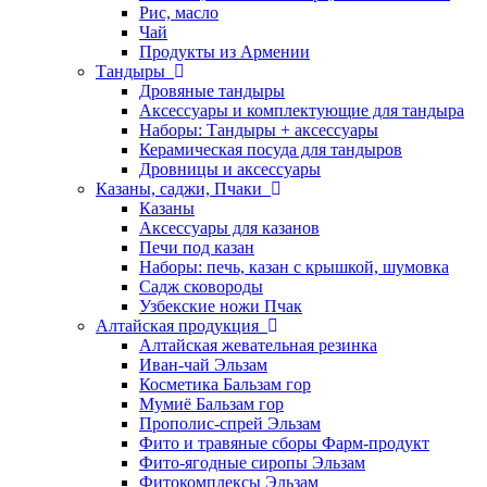
Рис, масло
Чай
Продукты из Армении
Тандыры
Дровяные тандыры
Аксессуары и комплектующие для тандыра
Наборы: Тандыры + аксессуары
Керамическая посуда для тандыров
Дровницы и аксессуары
Казаны, саджи, Пчаки
Казаны
Аксессуары для казанов
Печи под казан
Наборы: печь, казан с крышкой, шумовка
Садж сковороды
Узбекские ножи Пчак
Алтайская продукция
Алтайская жевательная резинка
Иван-чай Эльзам
Косметика Бальзам гор
Мумиё Бальзам гор
Прополис-спрей Эльзам
Фито и травяные сборы Фарм-продукт
Фито-ягодные сиропы Эльзам
Фитокомплексы Эльзам