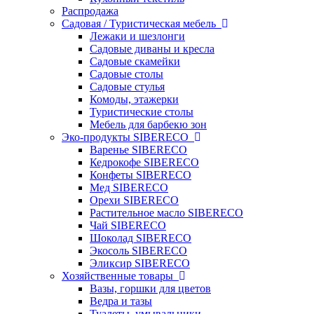
Распродажа
Садовая / Туристическая мебель
Лежаки и шезлонги
Садовые диваны и кресла
Садовые скамейки
Садовые столы
Садовые стулья
Комоды, этажерки
Туристические столы
Мебель для барбекю зон
Эко-продукты SIBERECO
Варенье SIBERECO
Кедрокофе SIBERECO
Конфеты SIBERECO
Мед SIBERECO
Орехи SIBERECO
Растительное масло SIBERECO
Чай SIBERECO
Шоколад SIBERECO
Экосоль SIBERECO
Эликсир SIBERECO
Хозяйственные товары
Вазы, горшки для цветов
Ведра и тазы
Туалеты, умывальники