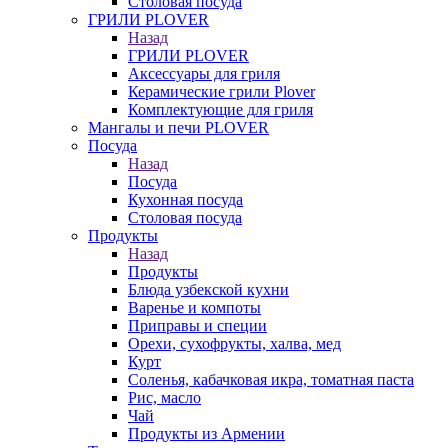
Столовая посуда
ГРИЛИ PLOVER
Назад
ГРИЛИ PLOVER
Аксессуары для гриля
Керамические грили Plover
Комплектующие для гриля
Мангалы и печи PLOVER
Посуда
Назад
Посуда
Кухонная посуда
Столовая посуда
Продукты
Назад
Продукты
Блюда узбекской кухни
Варенье и компоты
Приправы и специи
Орехи, сухофрукты, халва, мед
Курт
Соленья, кабачковая икра, томатная паста
Рис, масло
Чай
Продукты из Армении