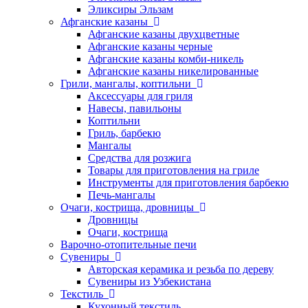
Эликсиры Эльзам
Афганские казаны
Афганские казаны двухцветные
Афганские казаны черные
Афганские казаны комби-никель
Афганские казаны никелированные
Грили, мангалы, коптильни
Аксессуары для гриля
Навесы, павильоны
Коптильни
Гриль, барбекю
Мангалы
Средства для розжига
Товары для приготовления на гриле
Инструменты для приготовления барбекю
Печь-мангалы
Очаги, кострища, дровницы
Дровницы
Очаги, кострища
Варочно-отопительные печи
Сувениры
Авторская керамика и резьба по дереву
Сувениры из Узбекистана
Текстиль
Кухонный текстиль