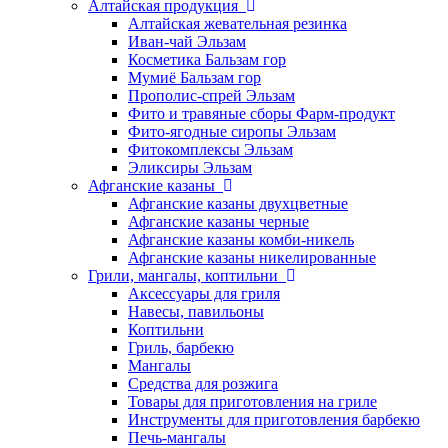
Алтайская продукция
Алтайская жевательная резинка
Иван-чай Эльзам
Косметика Бальзам гор
Мумиё Бальзам гор
Прополис-спрей Эльзам
Фито и травяные сборы Фарм-продукт
Фито-ягодные сиропы Эльзам
Фитокомплексы Эльзам
Эликсиры Эльзам
Афганские казаны
Афганские казаны двухцветные
Афганские казаны черные
Афганские казаны комби-никель
Афганские казаны никелированные
Грили, мангалы, коптильни
Аксессуары для гриля
Навесы, павильоны
Коптильни
Гриль, барбекю
Мангалы
Средства для розжига
Товары для приготовления на гриле
Инструменты для приготовления барбекю
Печь-мангалы