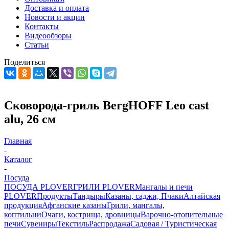
Доставка и оплата
Новости и акции
Контакты
Видеообзоры
Статьи
Поделиться
Сковорода-гриль BergHOFF Leo cast
alu, 26 см
Главная
-
Каталог
-
Посуда
ПОСУДА PLOVER
ГРИЛИ PLOVER
Мангалы и печи
PLOVER
Продукты
Тандыры
Казаны, саджи, Пчаки
Алтайская
продукция
Афганские казаны
Грили, мангалы,
коптильни
Очаги, кострища, дровницы
Варочно-отопительные
печи
Сувениры
Текстиль
Распродажа
Садовая / Туристическая