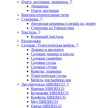
Очаги, кострища, дровницы
Дровницы
Очаги, кострища
Варочно-отопительные печи
Сувениры
Авторская керамика и резьба по дереву
Сувениры из Узбекистана
Текстиль
Кухонный текстиль
Распродажа
Садовая / Туристическая мебель
Лежаки и шезлонги
Садовые диваны и кресла
Садовые скамейки
Садовые столы
Садовые стулья
Комоды, этажерки
Туристические столы
Мебель для барбекю зон
Эко-продукты SIBERECO
Варенье SIBERECO
Кедрокофе SIBERECO
Конфеты SIBERECO
Мед SIBERECO
Орехи SIBERECO