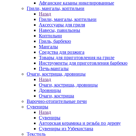
Афганские казаны никелированные
Грили, мангалы, коптильни
Назад
Грили, мангалы, коптильни
Аксессуары для гриля
Навесы, павильоны
Коптильни
Гриль, барбекю
Мангалы
Средства для розжига
Товары для приготовления на гриле
Инструменты для приготовления барбекю
Печь-мангалы
Очаги, кострища, дровницы
Назад
Очаги, кострища, дровницы
Дровницы
Очаги, кострища
Варочно-отопительные печи
Сувениры
Назад
Сувениры
Авторская керамика и резьба по дереву
Сувениры из Узбекистана
Текстиль