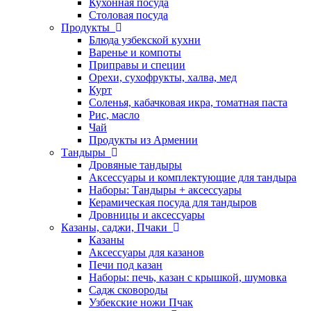
Кухонная посуда
Столовая посуда
Продукты
Блюда узбекской кухни
Варенье и компоты
Приправы и специи
Орехи, сухофрукты, халва, мед
Курт
Соленья, кабачковая икра, томатная паста
Рис, масло
Чай
Продукты из Армении
Тандыры
Дровяные тандыры
Аксессуары и комплектующие для тандыра
Наборы: Тандыры + аксессуары
Керамическая посуда для тандыров
Дровницы и аксессуары
Казаны, саджи, Пчаки
Казаны
Аксессуары для казанов
Печи под казан
Наборы: печь, казан с крышкой, шумовка
Садж сковороды
Узбекские ножи Пчак