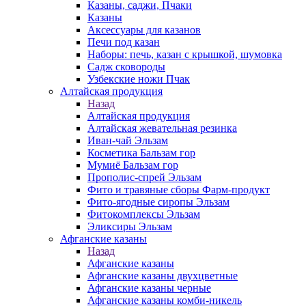
Казаны, саджи, Пчаки
Казаны
Аксессуары для казанов
Печи под казан
Наборы: печь, казан с крышкой, шумовка
Садж сковороды
Узбекские ножи Пчак
Алтайская продукция
Назад
Алтайская продукция
Алтайская жевательная резинка
Иван-чай Эльзам
Косметика Бальзам гор
Мумиё Бальзам гор
Прополис-спрей Эльзам
Фито и травяные сборы Фарм-продукт
Фито-ягодные сиропы Эльзам
Фитокомплексы Эльзам
Эликсиры Эльзам
Афганские казаны
Назад
Афганские казаны
Афганские казаны двухцветные
Афганские казаны черные
Афганские казаны комби-никель