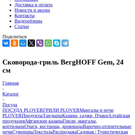
Доставка и оплата
Новости и акции
Контакты
Видеообзоры
Статьи
Поделиться
Сковорода-гриль BergHOFF Gem, 24
см
Главная
-
Каталог
-
Посуда
ПОСУДА PLOVER
ГРИЛИ PLOVER
Мангалы и печи
PLOVER
Продукты
Тандыры
Казаны, саджи, Пчаки
Алтайская
продукция
Афганские казаны
Грили, мангалы,
коптильни
Очаги, кострища, дровницы
Варочно-отопительные
печи
Сувениры
Текстиль
Распродажа
Садовая / Туристическая