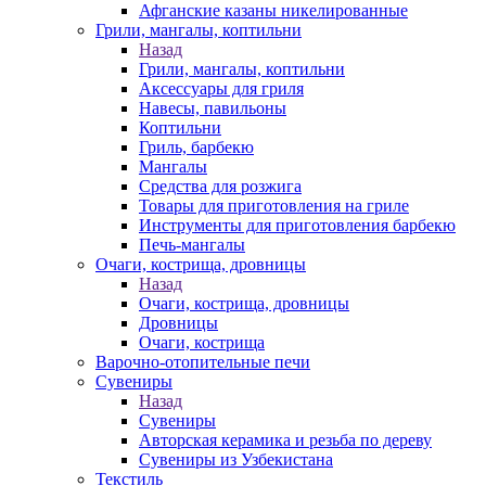
Афганские казаны никелированные
Грили, мангалы, коптильни
Назад
Грили, мангалы, коптильни
Аксессуары для гриля
Навесы, павильоны
Коптильни
Гриль, барбекю
Мангалы
Средства для розжига
Товары для приготовления на гриле
Инструменты для приготовления барбекю
Печь-мангалы
Очаги, кострища, дровницы
Назад
Очаги, кострища, дровницы
Дровницы
Очаги, кострища
Варочно-отопительные печи
Сувениры
Назад
Сувениры
Авторская керамика и резьба по дереву
Сувениры из Узбекистана
Текстиль