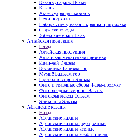
Казаны, саджи, Пчаки
Казаны
Аксессуары для казанов
Печи под казан
Наборы: печь, казан с крышкой, шумовка
Садж сковороды
Узбекские ножи Пчак
Алтайская продукция
Назад
Алтайская продукция
Алтайская жевательная резинка
Иван-чай Эльзам
Косметика Бальзам гор
Мумиё Бальзам гор
Прополис-спрей Эльзам
Фито и травяные сборы Фарм-продукт
Фито-ягодные сиропы Эльзам
Фитокомплексы Эльзам
Эликсиры Эльзам
Афганские казаны
Назад
Афганские казаны
Афганские казаны двухцветные
Афганские казаны черные
Афганские казаны комби-никель