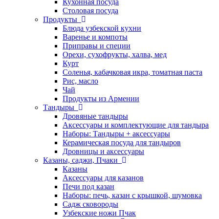
Кухонная посуда
Столовая посуда
Продукты
Блюда узбекской кухни
Варенье и компоты
Приправы и специи
Орехи, сухофрукты, халва, мед
Курт
Соленья, кабачковая икра, томатная паста
Рис, масло
Чай
Продукты из Армении
Тандыры
Дровяные тандыры
Аксессуары и комплектующие для тандыра
Наборы: Тандыры + аксессуары
Керамическая посуда для тандыров
Дровницы и аксессуары
Казаны, саджи, Пчаки
Казаны
Аксессуары для казанов
Печи под казан
Наборы: печь, казан с крышкой, шумовка
Садж сковороды
Узбекские ножи Пчак