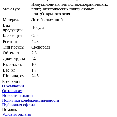
Индукционных плит;Стеклокерамических
StoveType
плит;Электрических плит;Газовых
плит;Открытого огня
Материал:
Литой алюминий
Вид
Посуда
продукции
Коллекция
Gem
Рейтинг
4.23
Тип посуды
Сковорода
Объем, л
2.3
Диаметр, см
24
Высота, см
10
Вес, кг
1,7
Ширина, см
24.5
Компания
О компании
Оптовикам
Новости и акции
Политика конфиденциальности
Публичная оферта
Помощь
Условия оплаты