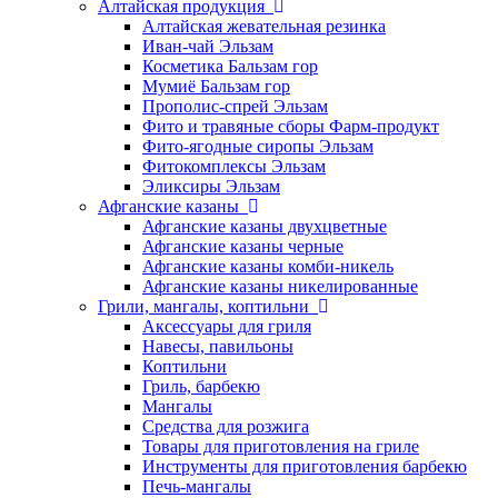
Алтайская продукция
Алтайская жевательная резинка
Иван-чай Эльзам
Косметика Бальзам гор
Мумиё Бальзам гор
Прополис-спрей Эльзам
Фито и травяные сборы Фарм-продукт
Фито-ягодные сиропы Эльзам
Фитокомплексы Эльзам
Эликсиры Эльзам
Афганские казаны
Афганские казаны двухцветные
Афганские казаны черные
Афганские казаны комби-никель
Афганские казаны никелированные
Грили, мангалы, коптильни
Аксессуары для гриля
Навесы, павильоны
Коптильни
Гриль, барбекю
Мангалы
Средства для розжига
Товары для приготовления на гриле
Инструменты для приготовления барбекю
Печь-мангалы