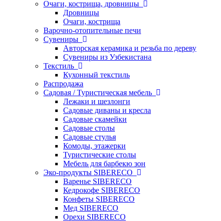
Очаги, кострища, дровницы
Дровницы
Очаги, кострища
Варочно-отопительные печи
Сувениры
Авторская керамика и резьба по дереву
Сувениры из Узбекистана
Текстиль
Кухонный текстиль
Распродажа
Садовая / Туристическая мебель
Лежаки и шезлонги
Садовые диваны и кресла
Садовые скамейки
Садовые столы
Садовые стулья
Комоды, этажерки
Туристические столы
Мебель для барбекю зон
Эко-продукты SIBERECO
Варенье SIBERECO
Кедрокофе SIBERECO
Конфеты SIBERECO
Мед SIBERECO
Орехи SIBERECO