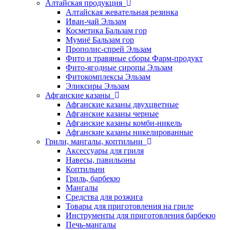
Алтайская продукция
Алтайская жевательная резинка
Иван-чай Эльзам
Косметика Бальзам гор
Мумиё Бальзам гор
Прополис-спрей Эльзам
Фито и травяные сборы Фарм-продукт
Фито-ягодные сиропы Эльзам
Фитокомплексы Эльзам
Эликсиры Эльзам
Афганские казаны
Афганские казаны двухцветные
Афганские казаны черные
Афганские казаны комби-никель
Афганские казаны никелированные
Грили, мангалы, коптильни
Аксессуары для гриля
Навесы, павильоны
Коптильни
Гриль, барбекю
Мангалы
Средства для розжига
Товары для приготовления на гриле
Инструменты для приготовления барбекю
Печь-мангалы