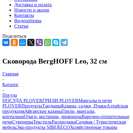
Доставка и оплата
Новости и акции
Контакты
Видеообзоры
Статьи
Поделиться
Сковорода BergHOFF Leo, 32 см
Главная
-
Каталог
-
Посуда
ПОСУДА PLOVER
ГРИЛИ PLOVER
Мангалы и печи
PLOVER
Продукты
Тандыры
Казаны, саджи, Пчаки
Алтайская
продукция
Афганские казаны
Грили, мангалы,
коптильни
Очаги, кострища, дровницы
Варочно-отопительные
печи
Сувениры
Текстиль
Распродажа
Садовая / Туристическая
мебель
Эко-продукты SIBERECO
Хозяйственные товары
-