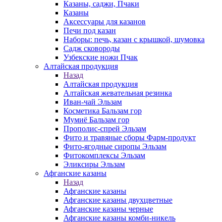
Казаны, саджи, Пчаки
Казаны
Аксессуары для казанов
Печи под казан
Наборы: печь, казан с крышкой, шумовка
Садж сковороды
Узбекские ножи Пчак
Алтайская продукция
Назад
Алтайская продукция
Алтайская жевательная резинка
Иван-чай Эльзам
Косметика Бальзам гор
Мумиё Бальзам гор
Прополис-спрей Эльзам
Фито и травяные сборы Фарм-продукт
Фито-ягодные сиропы Эльзам
Фитокомплексы Эльзам
Эликсиры Эльзам
Афганские казаны
Назад
Афганские казаны
Афганские казаны двухцветные
Афганские казаны черные
Афганские казаны комби-никель