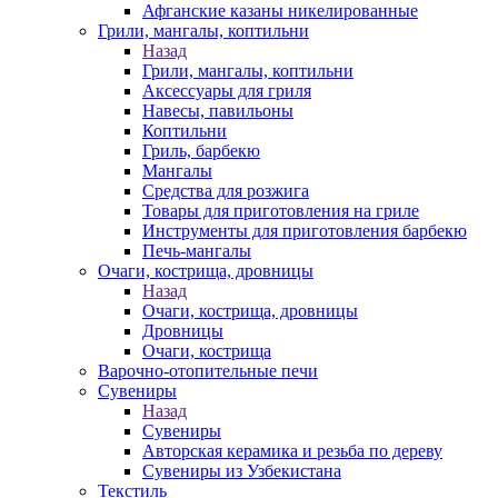
Афганские казаны никелированные
Грили, мангалы, коптильни
Назад
Грили, мангалы, коптильни
Аксессуары для гриля
Навесы, павильоны
Коптильни
Гриль, барбекю
Мангалы
Средства для розжига
Товары для приготовления на гриле
Инструменты для приготовления барбекю
Печь-мангалы
Очаги, кострища, дровницы
Назад
Очаги, кострища, дровницы
Дровницы
Очаги, кострища
Варочно-отопительные печи
Сувениры
Назад
Сувениры
Авторская керамика и резьба по дереву
Сувениры из Узбекистана
Текстиль