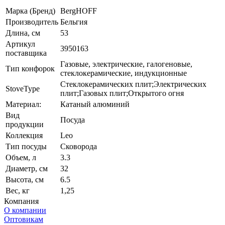
Марка (Бренд)
BergHOFF
Производитель
Бельгия
Длина, см
53
Артикул
3950163
поставщика
Газовые, электрические, галогеновые,
Тип конфорок
стеклокерамические, индукционные
Стеклокерамических плит;Электрических
StoveType
плит;Газовых плит;Открытого огня
Материал:
Катаный алюминий
Вид
Посуда
продукции
Коллекция
Leo
Тип посуды
Сковорода
Объем, л
3.3
Диаметр, см
32
Высота, см
6.5
Вес, кг
1,25
Компания
О компании
Оптовикам