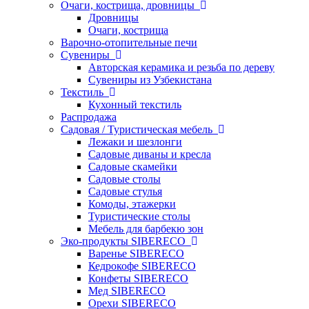
Очаги, кострища, дровницы
Дровницы
Очаги, кострища
Варочно-отопительные печи
Сувениры
Авторская керамика и резьба по дереву
Сувениры из Узбекистана
Текстиль
Кухонный текстиль
Распродажа
Садовая / Туристическая мебель
Лежаки и шезлонги
Садовые диваны и кресла
Садовые скамейки
Садовые столы
Садовые стулья
Комоды, этажерки
Туристические столы
Мебель для барбекю зон
Эко-продукты SIBERECO
Варенье SIBERECO
Кедрокофе SIBERECO
Конфеты SIBERECO
Мед SIBERECO
Орехи SIBERECO