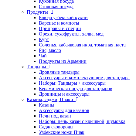
Кухонная посуда
Столовая посуда
Продукты
Блюда узбекской кухни
Варенье и компоты
Приправы и специи
Орехи, сухофрукты, халва, мед
Курт
Соленья, кабачковая икра, томатная паста
Рис, масло
Чай
Продукты из Армении
Тандыры
Дровяные тандыры
Аксессуары и комплектующие для тандыра
Наборы: Тандыры + аксессуары
Керамическая посуда для тандыров
Дровницы и аксессуары
Казаны, саджи, Пчаки
Казаны
Аксессуары для казанов
Печи под казан
Наборы: печь, казан с крышкой, шумовка
Садж сковороды
Узбекские ножи Пчак