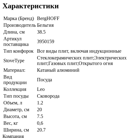
Характеристики
Марка (Бренд)
BergHOFF
Производитель
Бельгия
Длина, см
38.5
Артикул
3950159
поставщика
Тип конфорок
Все виды плит, включая индукционные
Стеклокерамических плит;Электрических
StoveType
плит;Газовых плит;Открытого огня
Материал:
Катаный алюминий
Вид
Посуда
продукции
Коллекция
Leo
Тип посуды
Сковорода
Объем, л
1.2
Диаметр, см
20
Высота, см
7.5
Вес, кг
0,6
Ширина, см
20.7
Компания