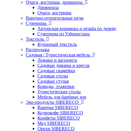
Очаги, кострища, дровницы
Дровницы
Очаги, кострища
Варочно-отопительные печи
Сувениры
Авторская керамика и резьба по дереву
Сувениры из Узбекистана
Текстиль
Кухонный текстиль
Распродажа
Садовая / Туристическая мебель
Лежаки и шезлонги
Садовые диваны и кресла
Садовые скамейки
Садовые столы
Садовые стулья
Комоды, этажерки
Туристические столы
Мебель для барбекю зон
Эко-продукты SIBERECO
Варенье SIBERECO
Кедрокофе SIBERECO
Конфеты SIBERECO
Мед SIBERECO
Орехи SIBERECO