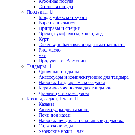
Кухонная посуда
Столовая посуда
Продукты
Блюда узбекской кухни
Варенье и компоты
Приправы и специи
Орехи, сухофрукты, халва, мед
Курт
Соленья, кабачковая икра, томатная паста
Рис, масло
Чай
Продукты из Армении
Тандыры
Дровяные тандыры
Аксессуары и комплектующие для тандыра
Наборы: Тандыры + аксессуары
Керамическая посуда для тандыров
Дровницы и аксессуары
Казаны, саджи, Пчаки
Казаны
Аксессуары для казанов
Печи под казан
Наборы: печь, казан с крышкой, шумовка
Садж сковороды
Узбекские ножи Пчак