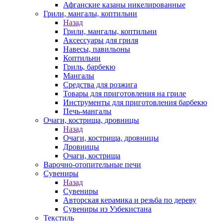
Афганские казаны никелированные
Грили, мангалы, коптильни
Назад
Грили, мангалы, коптильни
Аксессуары для гриля
Навесы, павильоны
Коптильни
Гриль, барбекю
Мангалы
Средства для розжига
Товары для приготовления на гриле
Инструменты для приготовления барбекю
Печь-мангалы
Очаги, кострища, дровницы
Назад
Очаги, кострища, дровницы
Дровницы
Очаги, кострища
Варочно-отопительные печи
Сувениры
Назад
Сувениры
Авторская керамика и резьба по дереву
Сувениры из Узбекистана
Текстиль