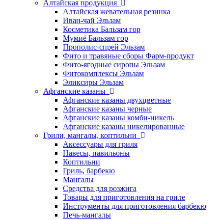
Алтайская продукция
Алтайская жевательная резинка
Иван-чай Эльзам
Косметика Бальзам гор
Мумиё Бальзам гор
Прополис-спрей Эльзам
Фито и травяные сборы Фарм-продукт
Фито-ягодные сиропы Эльзам
Фитокомплексы Эльзам
Эликсиры Эльзам
Афганские казаны
Афганские казаны двухцветные
Афганские казаны черные
Афганские казаны комби-никель
Афганские казаны никелированные
Грили, мангалы, коптильни
Аксессуары для гриля
Навесы, павильоны
Коптильни
Гриль, барбекю
Мангалы
Средства для розжига
Товары для приготовления на гриле
Инструменты для приготовления барбекю
Печь-мангалы