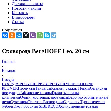
Доставка и оплата
Новости и акции
Контакты
Видеообзоры
Статьи
Поделиться
Сковорода BergHOFF Leo, 20 см
Главная
-
Каталог
-
Посуда
ПОСУДА PLOVER
ГРИЛИ PLOVER
Мангалы и печи
PLOVER
Продукты
Тандыры
Казаны, саджи, Пчаки
Алтайская
продукция
Афганские казаны
Грили, мангалы,
коптильни
Очаги, кострища, дровницы
Варочно-отопительные
печи
Сувениры
Текстиль
Распродажа
Садовая / Туристическая
мебель
Эко-продукты SIBERECO
Хозяйственные товары
-