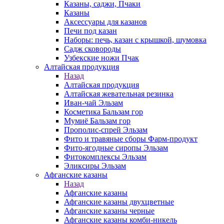
Казаны, саджи, Пчаки
Казаны
Аксессуары для казанов
Печи под казан
Наборы: печь, казан с крышкой, шумовка
Садж сковороды
Узбекские ножи Пчак
Алтайская продукция
Назад
Алтайская продукция
Алтайская жевательная резинка
Иван-чай Эльзам
Косметика Бальзам гор
Мумиё Бальзам гор
Прополис-спрей Эльзам
Фито и травяные сборы Фарм-продукт
Фито-ягодные сиропы Эльзам
Фитокомплексы Эльзам
Эликсиры Эльзам
Афганские казаны
Назад
Афганские казаны
Афганские казаны двухцветные
Афганские казаны черные
Афганские казаны комби-никель