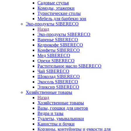
Садовые стулья
Комоды, этажерки
Туристические столы
Мебель для барбекю зон
Эко-продукты SIBERECO
Назад
Эко-продукты SIBERECO
Варенье SIBERECO
Кедрокофе SIBERECO
Конфеты SIBERECO
Мед SIBERECO
Орехи SIBERECO
Растительное масло SIBERECO
Чай SIBERECO
Шоколад SIBERECO
Экосоль SIBERECO
Эликсир SIBERECO
Хозяйственные товары
Назад
Хозяйственные товары
Вазы, горшки для цветов
Ведра и тазы
Туалеты, умывальники
Канистры и бочки
Корзины, контейнеры и емкости для