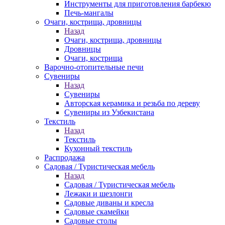
Инструменты для приготовления барбекю
Печь-мангалы
Очаги, кострища, дровницы
Назад
Очаги, кострища, дровницы
Дровницы
Очаги, кострища
Варочно-отопительные печи
Сувениры
Назад
Сувениры
Авторская керамика и резьба по дереву
Сувениры из Узбекистана
Текстиль
Назад
Текстиль
Кухонный текстиль
Распродажа
Садовая / Туристическая мебель
Назад
Садовая / Туристическая мебель
Лежаки и шезлонги
Садовые диваны и кресла
Садовые скамейки
Садовые столы