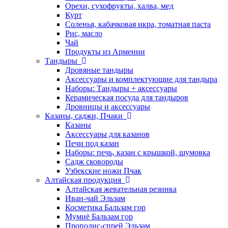
Орехи, сухофрукты, халва, мед
Курт
Соленья, кабачковая икра, томатная паста
Рис, масло
Чай
Продукты из Армении
Тандыры
Дровяные тандыры
Аксессуары и комплектующие для тандыра
Наборы: Тандыры + аксессуары
Керамическая посуда для тандыров
Дровницы и аксессуары
Казаны, саджи, Пчаки
Казаны
Аксессуары для казанов
Печи под казан
Наборы: печь, казан с крышкой, шумовка
Садж сковороды
Узбекские ножи Пчак
Алтайская продукция
Алтайская жевательная резинка
Иван-чай Эльзам
Косметика Бальзам гор
Мумиё Бальзам гор
Прополис-спрей Эльзам