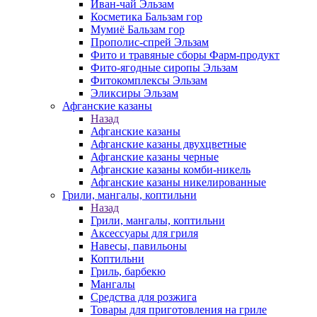
Иван-чай Эльзам
Косметика Бальзам гор
Мумиё Бальзам гор
Прополис-спрей Эльзам
Фито и травяные сборы Фарм-продукт
Фито-ягодные сиропы Эльзам
Фитокомплексы Эльзам
Эликсиры Эльзам
Афганские казаны
Назад
Афганские казаны
Афганские казаны двухцветные
Афганские казаны черные
Афганские казаны комби-никель
Афганские казаны никелированные
Грили, мангалы, коптильни
Назад
Грили, мангалы, коптильни
Аксессуары для гриля
Навесы, павильоны
Коптильни
Гриль, барбекю
Мангалы
Средства для розжига
Товары для приготовления на гриле