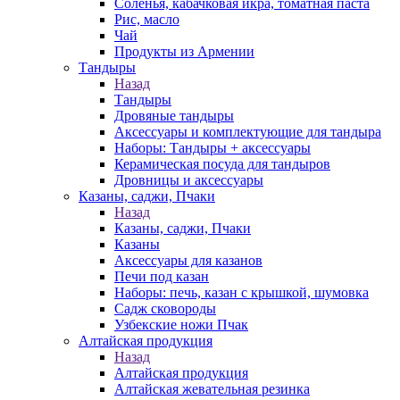
Соленья, кабачковая икра, томатная паста
Рис, масло
Чай
Продукты из Армении
Тандыры
Назад
Тандыры
Дровяные тандыры
Аксессуары и комплектующие для тандыра
Наборы: Тандыры + аксессуары
Керамическая посуда для тандыров
Дровницы и аксессуары
Казаны, саджи, Пчаки
Назад
Казаны, саджи, Пчаки
Казаны
Аксессуары для казанов
Печи под казан
Наборы: печь, казан с крышкой, шумовка
Садж сковороды
Узбекские ножи Пчак
Алтайская продукция
Назад
Алтайская продукция
Алтайская жевательная резинка