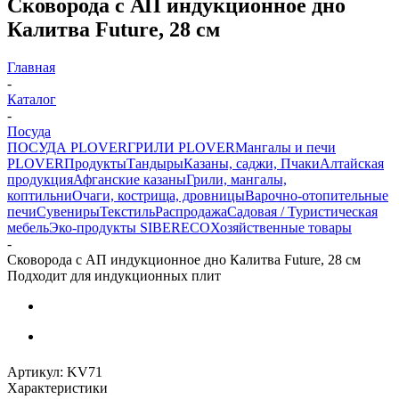
Сковорода с АП индукционное дно
Калитва Future, 28 см
Главная
-
Каталог
-
Посуда
ПОСУДА PLOVER
ГРИЛИ PLOVER
Мангалы и печи
PLOVER
Продукты
Тандыры
Казаны, саджи, Пчаки
Алтайская
продукция
Афганские казаны
Грили, мангалы,
коптильни
Очаги, кострища, дровницы
Варочно-отопительные
печи
Сувениры
Текстиль
Распродажа
Садовая / Туристическая
мебель
Эко-продукты SIBERECO
Хозяйственные товары
-
Сковорода с АП индукционное дно Калитва Future, 28 см
Подходит для индукционных плит
Артикул:
KV71
Характеристики