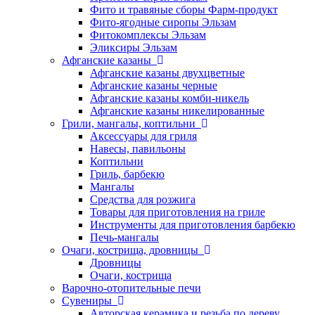
Фито и травяные сборы Фарм-продукт
Фито-ягодные сиропы Эльзам
Фитокомплексы Эльзам
Эликсиры Эльзам
Афганские казаны
Афганские казаны двухцветные
Афганские казаны черные
Афганские казаны комби-никель
Афганские казаны никелированные
Грили, мангалы, коптильни
Аксессуары для гриля
Навесы, павильоны
Коптильни
Гриль, барбекю
Мангалы
Средства для розжига
Товары для приготовления на гриле
Инструменты для приготовления барбекю
Печь-мангалы
Очаги, кострища, дровницы
Дровницы
Очаги, кострища
Варочно-отопительные печи
Сувениры
Авторская керамика и резьба по дереву