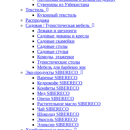
Сувениры из Узбекистана
Текстиль
Кухонный текстиль
Распродажа
Садовая / Туристическая мебель
Лежаки и шезлонги
Садовые диваны и кресла
Садовые скамейки
Садовые столы
Садовые стулья
Комоды, этажерки
Туристические столы
Мебель для барбекю зон
Эко-продукты SIBERECO
Варенье SIBERECO
Кедрокофе SIBERECO
Конфеты SIBERECO
Мед SIBERECO
Орехи SIBERECO
Растительное масло SIBERECO
Чай SIBERECO
Шоколад SIBERECO
Экосоль SIBERECO
Эликсир SIBERECO
Хозяйственные товары