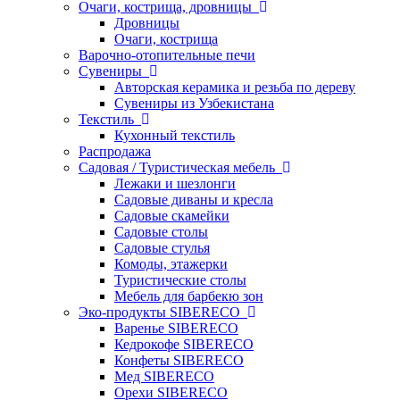
Очаги, кострища, дровницы
Дровницы
Очаги, кострища
Варочно-отопительные печи
Сувениры
Авторская керамика и резьба по дереву
Сувениры из Узбекистана
Текстиль
Кухонный текстиль
Распродажа
Садовая / Туристическая мебель
Лежаки и шезлонги
Садовые диваны и кресла
Садовые скамейки
Садовые столы
Садовые стулья
Комоды, этажерки
Туристические столы
Мебель для барбекю зон
Эко-продукты SIBERECO
Варенье SIBERECO
Кедрокофе SIBERECO
Конфеты SIBERECO
Мед SIBERECO
Орехи SIBERECO