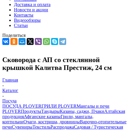
Доставка и оплата
Новости и акции
Контакты
Видеообзоры
Статьи
Поделиться
Сковорода с АП со стеклянной
крышкой Калитва Престиж, 24 см
Главная
-
Каталог
-
Посуда
ПОСУДА PLOVER
ГРИЛИ PLOVER
Мангалы и печи
PLOVER
Продукты
Тандыры
Казаны, саджи, Пчаки
Алтайская
продукция
Афганские казаны
Грили, мангалы,
коптильни
Очаги, кострища, дровницы
Варочно-отопительные
печи
Сувениры
Текстиль
Распродажа
Садовая / Туристическая