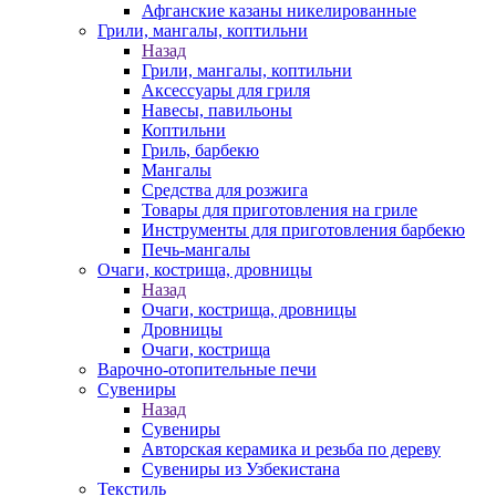
Афганские казаны никелированные
Грили, мангалы, коптильни
Назад
Грили, мангалы, коптильни
Аксессуары для гриля
Навесы, павильоны
Коптильни
Гриль, барбекю
Мангалы
Средства для розжига
Товары для приготовления на гриле
Инструменты для приготовления барбекю
Печь-мангалы
Очаги, кострища, дровницы
Назад
Очаги, кострища, дровницы
Дровницы
Очаги, кострища
Варочно-отопительные печи
Сувениры
Назад
Сувениры
Авторская керамика и резьба по дереву
Сувениры из Узбекистана
Текстиль