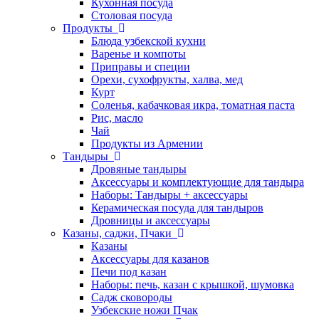
Кухонная посуда
Столовая посуда
Продукты
Блюда узбекской кухни
Варенье и компоты
Приправы и специи
Орехи, сухофрукты, халва, мед
Курт
Соленья, кабачковая икра, томатная паста
Рис, масло
Чай
Продукты из Армении
Тандыры
Дровяные тандыры
Аксессуары и комплектующие для тандыра
Наборы: Тандыры + аксессуары
Керамическая посуда для тандыров
Дровницы и аксессуары
Казаны, саджи, Пчаки
Казаны
Аксессуары для казанов
Печи под казан
Наборы: печь, казан с крышкой, шумовка
Садж сковороды
Узбекские ножи Пчак