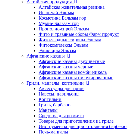
Алтайская продукция
Алтайская жевательная резинка
Иван-чай Эльзам
Косметика Бальзам гор
Мумиё Бальзам гор
Прополис-спрей Эльзам
Фито и травяные сборы Фарм-продукт
Фито-ягодные сиропы Эльзам
Фитокомплексы Эльзам
Эликсиры Эльзам
Афганские казаны
Афганские казаны двухцветные
Афганские казаны черные
Афганские казаны комби-никель
Афганские казаны никелированные
Грили, мангалы, коптильни
Аксессуары для гриля
Навесы, павильоны
Коптильни
Гриль, барбекю
Мангалы
Средства для розжига
Товары для приготовления на гриле
Инструменты для приготовления барбекю
Печь-мангалы