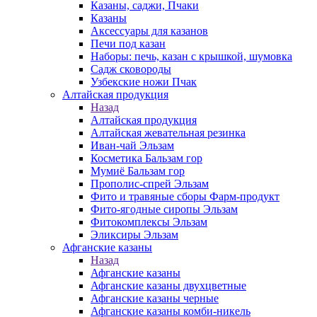
Казаны, саджи, Пчаки
Казаны
Аксессуары для казанов
Печи под казан
Наборы: печь, казан с крышкой, шумовка
Садж сковороды
Узбекские ножи Пчак
Алтайская продукция
Назад
Алтайская продукция
Алтайская жевательная резинка
Иван-чай Эльзам
Косметика Бальзам гор
Мумиё Бальзам гор
Прополис-спрей Эльзам
Фито и травяные сборы Фарм-продукт
Фито-ягодные сиропы Эльзам
Фитокомплексы Эльзам
Эликсиры Эльзам
Афганские казаны
Назад
Афганские казаны
Афганские казаны двухцветные
Афганские казаны черные
Афганские казаны комби-никель