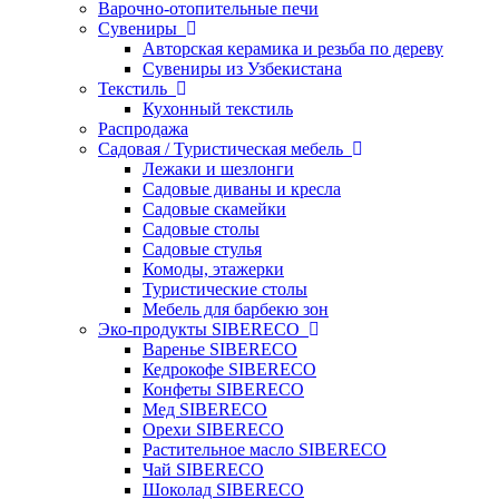
Варочно-отопительные печи
Сувениры
Авторская керамика и резьба по дереву
Сувениры из Узбекистана
Текстиль
Кухонный текстиль
Распродажа
Садовая / Туристическая мебель
Лежаки и шезлонги
Садовые диваны и кресла
Садовые скамейки
Садовые столы
Садовые стулья
Комоды, этажерки
Туристические столы
Мебель для барбекю зон
Эко-продукты SIBERECO
Варенье SIBERECO
Кедрокофе SIBERECO
Конфеты SIBERECO
Мед SIBERECO
Орехи SIBERECO
Растительное масло SIBERECO
Чай SIBERECO
Шоколад SIBERECO