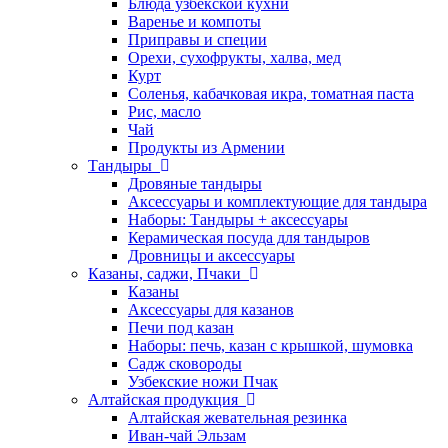
Блюда узбекской кухни
Варенье и компоты
Приправы и специи
Орехи, сухофрукты, халва, мед
Курт
Соленья, кабачковая икра, томатная паста
Рис, масло
Чай
Продукты из Армении
Тандыры
Дровяные тандыры
Аксессуары и комплектующие для тандыра
Наборы: Тандыры + аксессуары
Керамическая посуда для тандыров
Дровницы и аксессуары
Казаны, саджи, Пчаки
Казаны
Аксессуары для казанов
Печи под казан
Наборы: печь, казан с крышкой, шумовка
Садж сковороды
Узбекские ножи Пчак
Алтайская продукция
Алтайская жевательная резинка
Иван-чай Эльзам