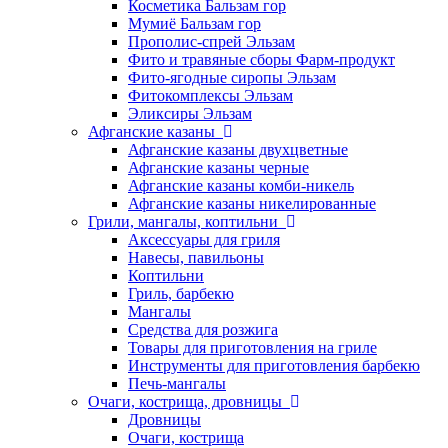
Косметика Бальзам гор
Мумиё Бальзам гор
Прополис-спрей Эльзам
Фито и травяные сборы Фарм-продукт
Фито-ягодные сиропы Эльзам
Фитокомплексы Эльзам
Эликсиры Эльзам
Афганские казаны
Афганские казаны двухцветные
Афганские казаны черные
Афганские казаны комби-никель
Афганские казаны никелированные
Грили, мангалы, коптильни
Аксессуары для гриля
Навесы, павильоны
Коптильни
Гриль, барбекю
Мангалы
Средства для розжига
Товары для приготовления на гриле
Инструменты для приготовления барбекю
Печь-мангалы
Очаги, кострища, дровницы
Дровницы
Очаги, кострища