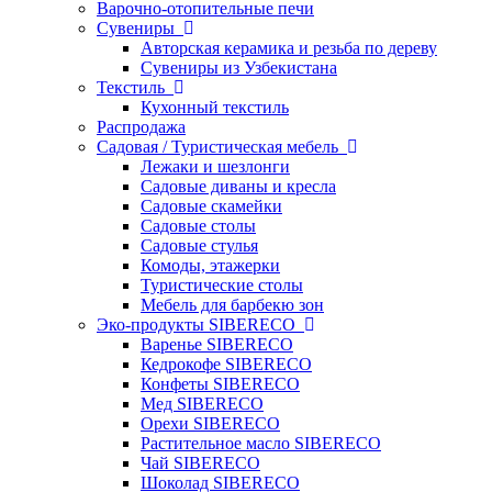
Варочно-отопительные печи
Сувениры
Авторская керамика и резьба по дереву
Сувениры из Узбекистана
Текстиль
Кухонный текстиль
Распродажа
Садовая / Туристическая мебель
Лежаки и шезлонги
Садовые диваны и кресла
Садовые скамейки
Садовые столы
Садовые стулья
Комоды, этажерки
Туристические столы
Мебель для барбекю зон
Эко-продукты SIBERECO
Варенье SIBERECO
Кедрокофе SIBERECO
Конфеты SIBERECO
Мед SIBERECO
Орехи SIBERECO
Растительное масло SIBERECO
Чай SIBERECO
Шоколад SIBERECO