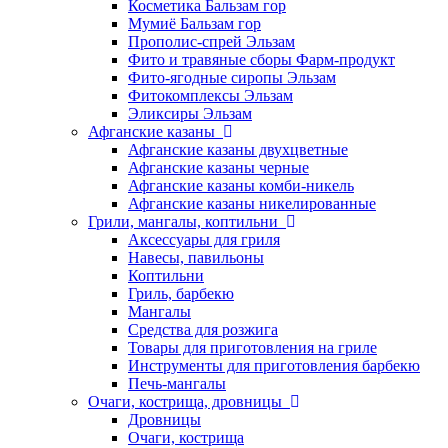
Косметика Бальзам гор
Мумиё Бальзам гор
Прополис-спрей Эльзам
Фито и травяные сборы Фарм-продукт
Фито-ягодные сиропы Эльзам
Фитокомплексы Эльзам
Эликсиры Эльзам
Афганские казаны
Афганские казаны двухцветные
Афганские казаны черные
Афганские казаны комби-никель
Афганские казаны никелированные
Грили, мангалы, коптильни
Аксессуары для гриля
Навесы, павильоны
Коптильни
Гриль, барбекю
Мангалы
Средства для розжига
Товары для приготовления на гриле
Инструменты для приготовления барбекю
Печь-мангалы
Очаги, кострища, дровницы
Дровницы
Очаги, кострища