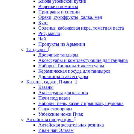
Блюда узбекской кухни
Варенье и компоты
Приправы и специи
Орехи, сухофрукты, халва, мед
Курт
Соленья, кабачковая икра, томатная паста
Рис, масло
Чай
Продукты из Армении
Тандыры
Дровяные тандыры
Аксессуары и комплектующие для тандыра
Наборы: Тандыры + аксессуары
Керамическая посуда для тандыров
Дровницы и аксессуары
Казаны, саджи, Пчаки
Казаны
Аксессуары для казанов
Печи под казан
Наборы: печь, казан с крышкой, шумовка
Садж сковороды
Узбекские ножи Пчак
Алтайская продукция
Алтайская жевательная резинка
Иван-чай Эльзам