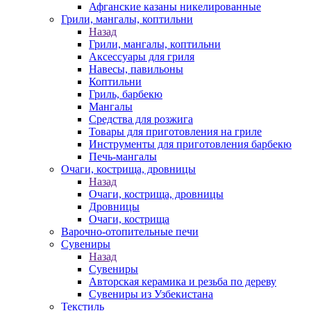
Афганские казаны никелированные
Грили, мангалы, коптильни
Назад
Грили, мангалы, коптильни
Аксессуары для гриля
Навесы, павильоны
Коптильни
Гриль, барбекю
Мангалы
Средства для розжига
Товары для приготовления на гриле
Инструменты для приготовления барбекю
Печь-мангалы
Очаги, кострища, дровницы
Назад
Очаги, кострища, дровницы
Дровницы
Очаги, кострища
Варочно-отопительные печи
Сувениры
Назад
Сувениры
Авторская керамика и резьба по дереву
Сувениры из Узбекистана
Текстиль