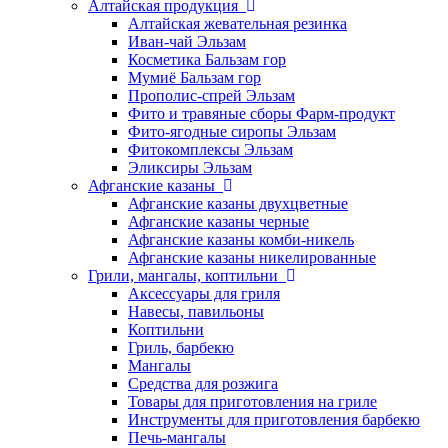
Алтайская продукция
Алтайская жевательная резинка
Иван-чай Эльзам
Косметика Бальзам гор
Мумиё Бальзам гор
Прополис-спрей Эльзам
Фито и травяные сборы Фарм-продукт
Фито-ягодные сиропы Эльзам
Фитокомплексы Эльзам
Эликсиры Эльзам
Афганские казаны
Афганские казаны двухцветные
Афганские казаны черные
Афганские казаны комби-никель
Афганские казаны никелированные
Грили, мангалы, коптильни
Аксессуары для гриля
Навесы, павильоны
Коптильни
Гриль, барбекю
Мангалы
Средства для розжига
Товары для приготовления на гриле
Инструменты для приготовления барбекю
Печь-мангалы