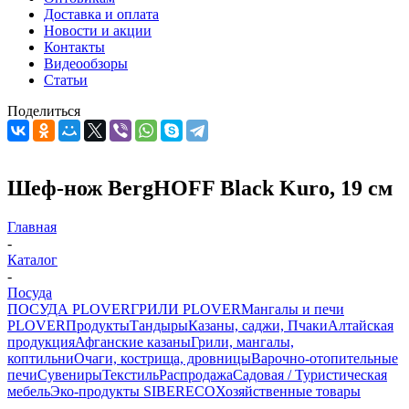
Доставка и оплата
Новости и акции
Контакты
Видеообзоры
Статьи
Поделиться
Шеф-нож BergHOFF Black Kuro, 19 см
Главная
-
Каталог
-
Посуда
ПОСУДА PLOVER
ГРИЛИ PLOVER
Мангалы и печи
PLOVER
Продукты
Тандыры
Казаны, саджи, Пчаки
Алтайская
продукция
Афганские казаны
Грили, мангалы,
коптильни
Очаги, кострища, дровницы
Варочно-отопительные
печи
Сувениры
Текстиль
Распродажа
Садовая / Туристическая
мебель
Эко-продукты SIBERECO
Хозяйственные товары
-