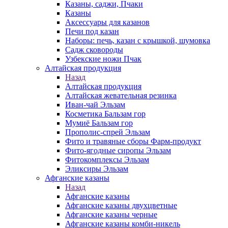
Казаны, саджи, Пчаки
Казаны
Аксессуары для казанов
Печи под казан
Наборы: печь, казан с крышкой, шумовка
Садж сковороды
Узбекские ножи Пчак
Алтайская продукция
Назад
Алтайская продукция
Алтайская жевательная резинка
Иван-чай Эльзам
Косметика Бальзам гор
Мумиё Бальзам гор
Прополис-спрей Эльзам
Фито и травяные сборы Фарм-продукт
Фито-ягодные сиропы Эльзам
Фитокомплексы Эльзам
Эликсиры Эльзам
Афганские казаны
Назад
Афганские казаны
Афганские казаны двухцветные
Афганские казаны черные
Афганские казаны комби-никель