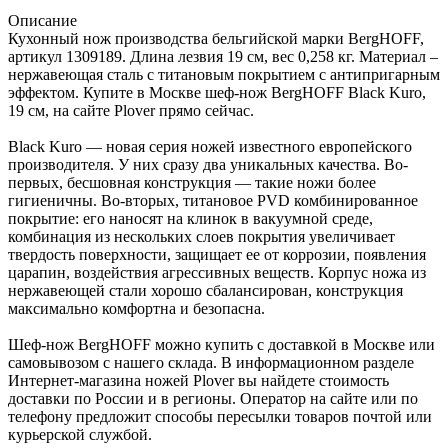
Описание
Кухонный нож производства бельгийской марки BergHOFF,
артикул 1309189. Длина лезвия 19 см, вес 0,258 кг. Материал –
нержавеющая сталь с титановым покрытием с антипригарным
эффектом. Купите в Москве шеф-нож BergHOFF Black Kuro,
19 см, на сайте Plover прямо сейчас.
Black Kuro — новая серия ножей известного европейского
производителя. У них сразу два уникальных качества. Во-
первых, бесшовная конструкция — такие ножи более
гигиеничны. Во-вторых, титановое PVD комбинированное
покрытие: его наносят на клинок в вакуумной среде,
комбинация из нескольких слоев покрытия увеличивает
твердость поверхности, защищает ее от коррозии, появления
царапин, воздействия агрессивных веществ. Корпус ножа из
нержавеющей стали хорошо сбалансирован, конструкция
максимально комфортна и безопасна.
Шеф-нож BergHOFF можно купить с доставкой в Москве или
самовывозом с нашего склада. В информационном разделе
Интернет-магазина ножей Plover вы найдете стоимость
доставки по России и в регионы. Оператор на сайте или по
телефону предложит способы пересылки товаров почтой или
курьерской службой.