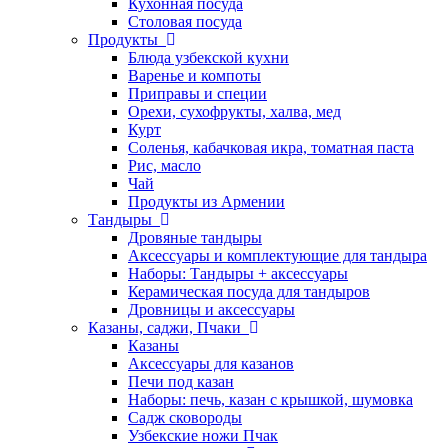
Кухонная посуда
Столовая посуда
Продукты
Блюда узбекской кухни
Варенье и компоты
Приправы и специи
Орехи, сухофрукты, халва, мед
Курт
Соленья, кабачковая икра, томатная паста
Рис, масло
Чай
Продукты из Армении
Тандыры
Дровяные тандыры
Аксессуары и комплектующие для тандыра
Наборы: Тандыры + аксессуары
Керамическая посуда для тандыров
Дровницы и аксессуары
Казаны, саджи, Пчаки
Казаны
Аксессуары для казанов
Печи под казан
Наборы: печь, казан с крышкой, шумовка
Садж сковороды
Узбекские ножи Пчак