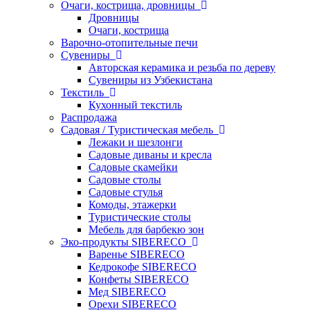
Очаги, кострища, дровницы
Дровницы
Очаги, кострища
Варочно-отопительные печи
Сувениры
Авторская керамика и резьба по дереву
Сувениры из Узбекистана
Текстиль
Кухонный текстиль
Распродажа
Садовая / Туристическая мебель
Лежаки и шезлонги
Садовые диваны и кресла
Садовые скамейки
Садовые столы
Садовые стулья
Комоды, этажерки
Туристические столы
Мебель для барбекю зон
Эко-продукты SIBERECO
Варенье SIBERECO
Кедрокофе SIBERECO
Конфеты SIBERECO
Мед SIBERECO
Орехи SIBERECO