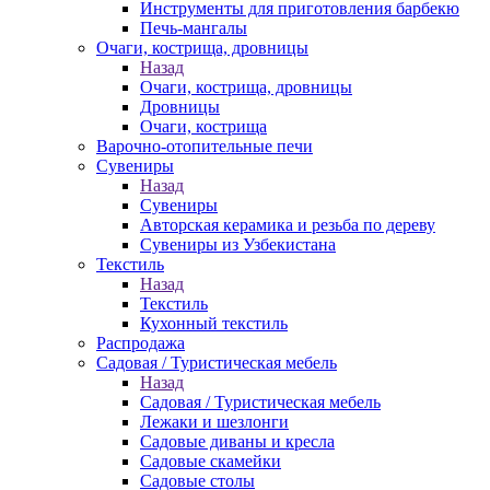
Инструменты для приготовления барбекю
Печь-мангалы
Очаги, кострища, дровницы
Назад
Очаги, кострища, дровницы
Дровницы
Очаги, кострища
Варочно-отопительные печи
Сувениры
Назад
Сувениры
Авторская керамика и резьба по дереву
Сувениры из Узбекистана
Текстиль
Назад
Текстиль
Кухонный текстиль
Распродажа
Садовая / Туристическая мебель
Назад
Садовая / Туристическая мебель
Лежаки и шезлонги
Садовые диваны и кресла
Садовые скамейки
Садовые столы