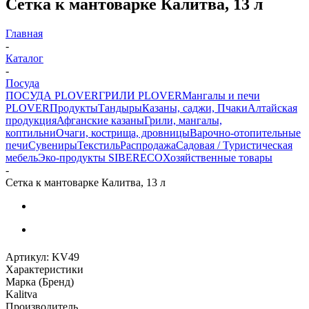
Сетка к мантоварке Калитва, 13 л
Главная
-
Каталог
-
Посуда
ПОСУДА PLOVER
ГРИЛИ PLOVER
Мангалы и печи
PLOVER
Продукты
Тандыры
Казаны, саджи, Пчаки
Алтайская
продукция
Афганские казаны
Грили, мангалы,
коптильни
Очаги, кострища, дровницы
Варочно-отопительные
печи
Сувениры
Текстиль
Распродажа
Садовая / Туристическая
мебель
Эко-продукты SIBERECO
Хозяйственные товары
-
Сетка к мантоварке Калитва, 13 л
Артикул:
KV49
Характеристики
Марка (Бренд)
Kalitva
Производитель