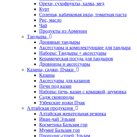
Орехи, сухофрукты, халва, мед
Курт
Соленья, кабачковая икра, томатная паста
Рис, масло
Чай
Продукты из Армении
Тандыры
Дровяные тандыры
Аксессуары и комплектующие для тандыра
Наборы: Тандыры + аксессуары
Керамическая посуда для тандыров
Дровницы и аксессуары
Казаны, саджи, Пчаки
Казаны
Аксессуары для казанов
Печи под казан
Наборы: печь, казан с крышкой, шумовка
Садж сковороды
Узбекские ножи Пчак
Алтайская продукция
Алтайская жевательная резинка
Иван-чай Эльзам
Косметика Бальзам гор
Мумиё Бальзам гор
Прополис-спрей Эльзам