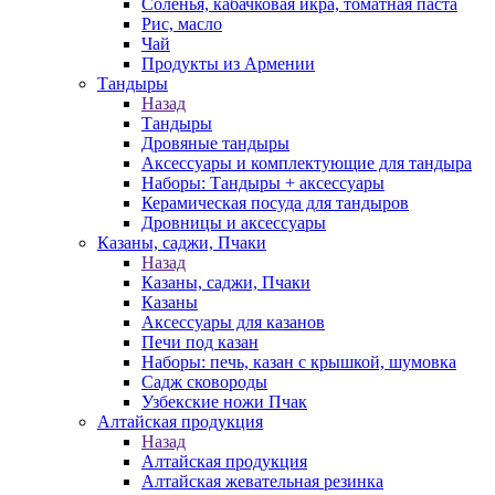
Соленья, кабачковая икра, томатная паста
Рис, масло
Чай
Продукты из Армении
Тандыры
Назад
Тандыры
Дровяные тандыры
Аксессуары и комплектующие для тандыра
Наборы: Тандыры + аксессуары
Керамическая посуда для тандыров
Дровницы и аксессуары
Казаны, саджи, Пчаки
Назад
Казаны, саджи, Пчаки
Казаны
Аксессуары для казанов
Печи под казан
Наборы: печь, казан с крышкой, шумовка
Садж сковороды
Узбекские ножи Пчак
Алтайская продукция
Назад
Алтайская продукция
Алтайская жевательная резинка