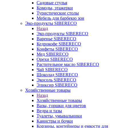
Садовые стулья
Комоды, этажерки
Туристические столы
Мебель для барбекю зон
Эко-продукты SIBERECO
Назад
Эко-продукты SIBERECO
Варенье SIBERECO
Кедрокофе SIBERECO
Конфеты SIBERECO
Мед SIBERECO
Орехи SIBERECO
Растительное масло SIBERECO
Чай SIBERECO
Шоколад SIBERECO
Экосоль SIBERECO
Эликсир SIBERECO
Хозяйственные товары
Назад
Хозяйственные товары
Вазы, горшки для цветов
Ведра и тазы
Туалеты, умывальники
Канистры и бочки
Корзины, контейнеры и емкости для