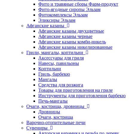
Фито и травяные сборы Фарм-продукт
Фито-ягодные сиропы Эльзам
Фитокомплексы Эльзам
Эликсиры Эльзам
Афганские казаны
Афганские казаны двухцветные
Афганские казаны черные
Афганские казаны комби-никель
Афганские казаны никелированные
Грили, мангалы, коптильни
Аксессуары для гриля
Навесы, павильоны
Коптильни
Гриль, барбекю
Мангалы
Средства для розжига
Товары для приготовления на гриле
Инструменты для приготовления барбекю
Печь-мангалы
Очаги, кострища, дровницы
Дровницы
Очаги, кострища
Варочно-отопительные печи
Сувениры
Авторская керамика и резьба по дереву