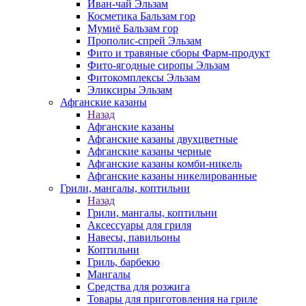
Иван-чай Эльзам
Косметика Бальзам гор
Мумиё Бальзам гор
Прополис-спрей Эльзам
Фито и травяные сборы Фарм-продукт
Фито-ягодные сиропы Эльзам
Фитокомплексы Эльзам
Эликсиры Эльзам
Афганские казаны
Назад
Афганские казаны
Афганские казаны двухцветные
Афганские казаны черные
Афганские казаны комби-никель
Афганские казаны никелированные
Грили, мангалы, коптильни
Назад
Грили, мангалы, коптильни
Аксессуары для гриля
Навесы, павильоны
Коптильни
Гриль, барбекю
Мангалы
Средства для розжига
Товары для приготовления на гриле