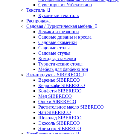
Сувениры из Узбекистана
Текстиль
Кухонный текстиль
Распродажа
Садовая / Туристическая мебель
Лежаки и шезлонги
Садовые диваны и кресла
Садовые скамейки
Садовые столы
Садовые стулья
Комоды, этажерки
Туристические столы
Мебель для барбекю зон
Эко-продукты SIBERECO
Варенье SIBERECO
Кедрокофе SIBERECO
Конфеты SIBERECO
Мед SIBERECO
Орехи SIBERECO
Растительное масло SIBERECO
Чай SIBERECO
Шоколад SIBERECO
Экосоль SIBERECO
Эликсир SIBERECO
Хозяйственные товары