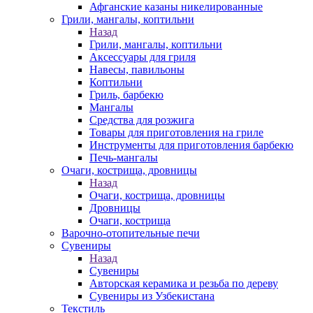
Афганские казаны никелированные
Грили, мангалы, коптильни
Назад
Грили, мангалы, коптильни
Аксессуары для гриля
Навесы, павильоны
Коптильни
Гриль, барбекю
Мангалы
Средства для розжига
Товары для приготовления на гриле
Инструменты для приготовления барбекю
Печь-мангалы
Очаги, кострища, дровницы
Назад
Очаги, кострища, дровницы
Дровницы
Очаги, кострища
Варочно-отопительные печи
Сувениры
Назад
Сувениры
Авторская керамика и резьба по дереву
Сувениры из Узбекистана
Текстиль