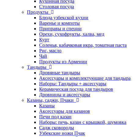
Кухонная посуда
Столовая посуда
Продукты
Блюда узбекской кухни
Варенье и компоты
Приправы и специи
Орехи, сухофрукты, халва, мед
Курт
Соленья, кабачковая икра, томатная паста
Рис, масло
Чай
Продукты из Армении
Тандыры
Дровяные тандыры
Аксессуары и комплектующие для тандыра
Наборы: Тандыры + аксессуары
Керамическая посуда для тандыров
Дровницы и аксессуары
Казаны, саджи, Пчаки
Казаны
Аксессуары для казанов
Печи под казан
Наборы: печь, казан с крышкой, шумовка
Садж сковороды
Узбекские ножи Пчак