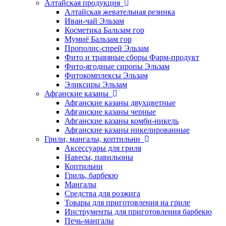
Алтайская продукция
Алтайская жевательная резинка
Иван-чай Эльзам
Косметика Бальзам гор
Мумиё Бальзам гор
Прополис-спрей Эльзам
Фито и травяные сборы Фарм-продукт
Фито-ягодные сиропы Эльзам
Фитокомплексы Эльзам
Эликсиры Эльзам
Афганские казаны
Афганские казаны двухцветные
Афганские казаны черные
Афганские казаны комби-никель
Афганские казаны никелированные
Грили, мангалы, коптильни
Аксессуары для гриля
Навесы, павильоны
Коптильни
Гриль, барбекю
Мангалы
Средства для розжига
Товары для приготовления на гриле
Инструменты для приготовления барбекю
Печь-мангалы