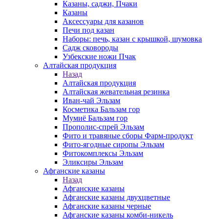
Казаны, саджи, Пчаки
Казаны
Аксессуары для казанов
Печи под казан
Наборы: печь, казан с крышкой, шумовка
Садж сковороды
Узбекские ножи Пчак
Алтайская продукция
Назад
Алтайская продукция
Алтайская жевательная резинка
Иван-чай Эльзам
Косметика Бальзам гор
Мумиё Бальзам гор
Прополис-спрей Эльзам
Фито и травяные сборы Фарм-продукт
Фито-ягодные сиропы Эльзам
Фитокомплексы Эльзам
Эликсиры Эльзам
Афганские казаны
Назад
Афганские казаны
Афганские казаны двухцветные
Афганские казаны черные
Афганские казаны комби-никель