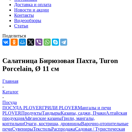
Доставка и оплата
Новости и акции
Контакты
Видеообзоры
Статьи
Поделиться
Салатница Бирюзовая Пахта, Turon
Porcelain, Ø 11 см
Главная
-
Каталог
-
Посуда
ПОСУДА PLOVER
ГРИЛИ PLOVER
Мангалы и печи
PLOVER
Продукты
Тандыры
Казаны, саджи, Пчаки
Алтайская
продукция
Афганские казаны
Грили, мангалы,
коптильни
Очаги, кострища, дровницы
Варочно-отопительные
печи
Сувениры
Текстиль
Распродажа
Садовая / Туристическая