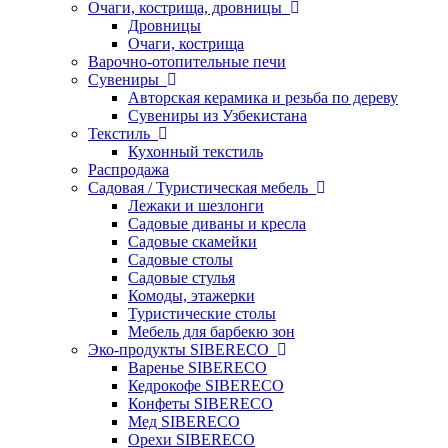
Очаги, кострища, дровницы
Дровницы
Очаги, кострища
Варочно-отопительные печи
Сувениры
Авторская керамика и резьба по дереву
Сувениры из Узбекистана
Текстиль
Кухонный текстиль
Распродажа
Садовая / Туристическая мебель
Лежаки и шезлонги
Садовые диваны и кресла
Садовые скамейки
Садовые столы
Садовые стулья
Комоды, этажерки
Туристические столы
Мебель для барбекю зон
Эко-продукты SIBERECO
Варенье SIBERECO
Кедрокофе SIBERECO
Конфеты SIBERECO
Мед SIBERECO
Орехи SIBERECO