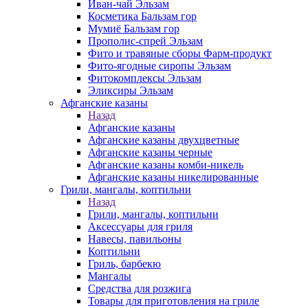
Иван-чай Эльзам
Косметика Бальзам гор
Мумиё Бальзам гор
Прополис-спрей Эльзам
Фито и травяные сборы Фарм-продукт
Фито-ягодные сиропы Эльзам
Фитокомплексы Эльзам
Эликсиры Эльзам
Афганские казаны
Назад
Афганские казаны
Афганские казаны двухцветные
Афганские казаны черные
Афганские казаны комби-никель
Афганские казаны никелированные
Грили, мангалы, коптильни
Назад
Грили, мангалы, коптильни
Аксессуары для гриля
Навесы, павильоны
Коптильни
Гриль, барбекю
Мангалы
Средства для розжига
Товары для приготовления на гриле