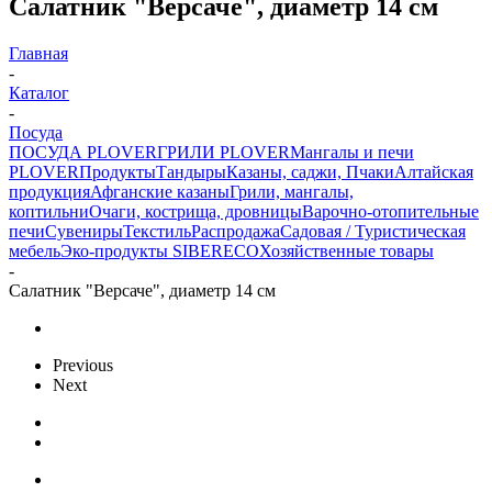
Салатник "Версаче", диаметр 14 см
Главная
-
Каталог
-
Посуда
ПОСУДА PLOVER
ГРИЛИ PLOVER
Мангалы и печи
PLOVER
Продукты
Тандыры
Казаны, саджи, Пчаки
Алтайская
продукция
Афганские казаны
Грили, мангалы,
коптильни
Очаги, кострища, дровницы
Варочно-отопительные
печи
Сувениры
Текстиль
Распродажа
Садовая / Туристическая
мебель
Эко-продукты SIBERECO
Хозяйственные товары
-
Салатник "Версаче", диаметр 14 см
Previous
Next