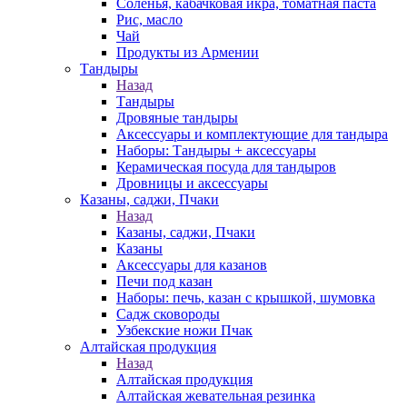
Соленья, кабачковая икра, томатная паста
Рис, масло
Чай
Продукты из Армении
Тандыры
Назад
Тандыры
Дровяные тандыры
Аксессуары и комплектующие для тандыра
Наборы: Тандыры + аксессуары
Керамическая посуда для тандыров
Дровницы и аксессуары
Казаны, саджи, Пчаки
Назад
Казаны, саджи, Пчаки
Казаны
Аксессуары для казанов
Печи под казан
Наборы: печь, казан с крышкой, шумовка
Садж сковороды
Узбекские ножи Пчак
Алтайская продукция
Назад
Алтайская продукция
Алтайская жевательная резинка