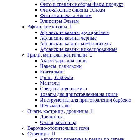
Фито и травяные сборы Фарм-продукт
Фито-ягодные сиропы Эльзам
Фитокомплексы Эльзам
Эликсиры Эльзам
Афганские казаны
Афганские казаны двухцветные
Афганские казаны черные
Афганские казаны комби-никель
Афганские казаны никелированные
Грили, мангалы, коптильни
Аксессуары для гриля
Навесы, павильоны
Коптильни
Гриль, барбекю
Мангалы
Средства для розжига
Товары для приготовления на гриле
Инструменты для приготовления барбекю
Печь-мангалы
Очаги, кострища, дровницы
Дровницы
Очаги, кострища
Варочно-отопительные печи
Сувениры
Авторская керамика и резьба по дереву