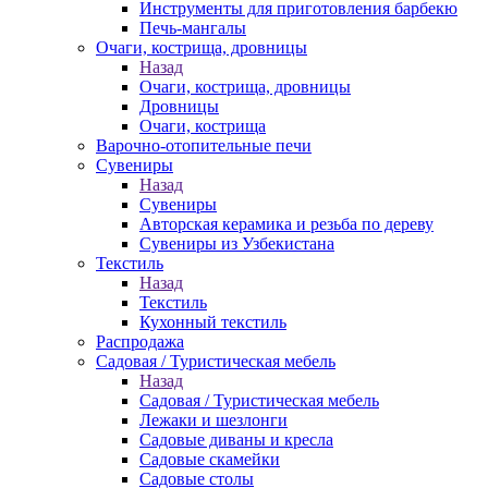
Инструменты для приготовления барбекю
Печь-мангалы
Очаги, кострища, дровницы
Назад
Очаги, кострища, дровницы
Дровницы
Очаги, кострища
Варочно-отопительные печи
Сувениры
Назад
Сувениры
Авторская керамика и резьба по дереву
Сувениры из Узбекистана
Текстиль
Назад
Текстиль
Кухонный текстиль
Распродажа
Садовая / Туристическая мебель
Назад
Садовая / Туристическая мебель
Лежаки и шезлонги
Садовые диваны и кресла
Садовые скамейки
Садовые столы