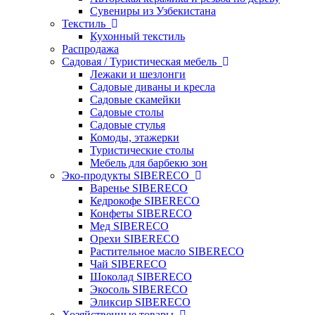
Сувениры из Узбекистана
Текстиль
Кухонный текстиль
Распродажа
Садовая / Туристическая мебель
Лежаки и шезлонги
Садовые диваны и кресла
Садовые скамейки
Садовые столы
Садовые стулья
Комоды, этажерки
Туристические столы
Мебель для барбекю зон
Эко-продукты SIBERECO
Варенье SIBERECO
Кедрокофе SIBERECO
Конфеты SIBERECO
Мед SIBERECO
Орехи SIBERECO
Растительное масло SIBERECO
Чай SIBERECO
Шоколад SIBERECO
Экосоль SIBERECO
Эликсир SIBERECO
Хозяйственные товары