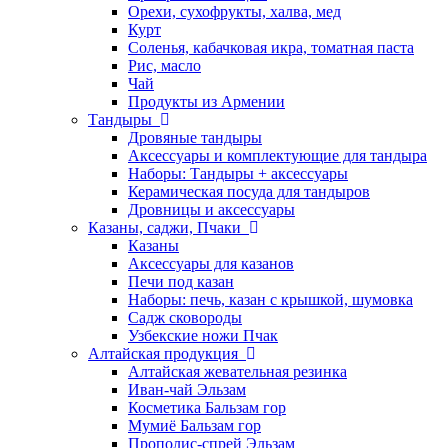
Орехи, сухофрукты, халва, мед
Курт
Соленья, кабачковая икра, томатная паста
Рис, масло
Чай
Продукты из Армении
Тандыры
Дровяные тандыры
Аксессуары и комплектующие для тандыра
Наборы: Тандыры + аксессуары
Керамическая посуда для тандыров
Дровницы и аксессуары
Казаны, саджи, Пчаки
Казаны
Аксессуары для казанов
Печи под казан
Наборы: печь, казан с крышкой, шумовка
Садж сковороды
Узбекские ножи Пчак
Алтайская продукция
Алтайская жевательная резинка
Иван-чай Эльзам
Косметика Бальзам гор
Мумиё Бальзам гор
Прополис-спрей Эльзам