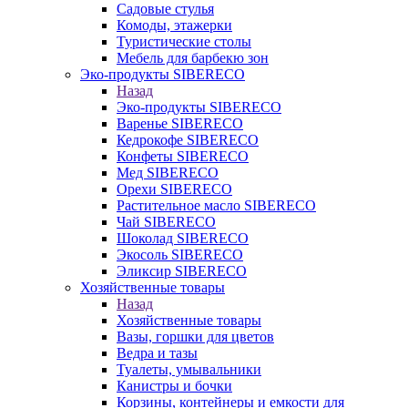
Садовые стулья
Комоды, этажерки
Туристические столы
Мебель для барбекю зон
Эко-продукты SIBERECO
Назад
Эко-продукты SIBERECO
Варенье SIBERECO
Кедрокофе SIBERECO
Конфеты SIBERECO
Мед SIBERECO
Орехи SIBERECO
Растительное масло SIBERECO
Чай SIBERECO
Шоколад SIBERECO
Экосоль SIBERECO
Эликсир SIBERECO
Хозяйственные товары
Назад
Хозяйственные товары
Вазы, горшки для цветов
Ведра и тазы
Туалеты, умывальники
Канистры и бочки
Корзины, контейнеры и емкости для