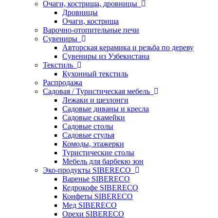
Очаги, кострища, дровницы
Дровницы
Очаги, кострища
Варочно-отопительные печи
Сувениры
Авторская керамика и резьба по дереву
Сувениры из Узбекистана
Текстиль
Кухонный текстиль
Распродажа
Садовая / Туристическая мебель
Лежаки и шезлонги
Садовые диваны и кресла
Садовые скамейки
Садовые столы
Садовые стулья
Комоды, этажерки
Туристические столы
Мебель для барбекю зон
Эко-продукты SIBERECO
Варенье SIBERECO
Кедрокофе SIBERECO
Конфеты SIBERECO
Мед SIBERECO
Орехи SIBERECO