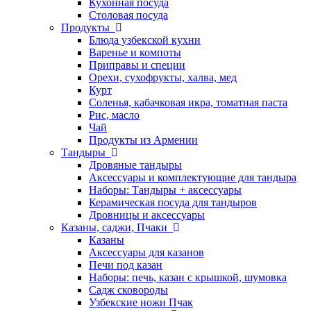
Кухонная посуда
Столовая посуда
Продукты
Блюда узбекской кухни
Варенье и компоты
Приправы и специи
Орехи, сухофрукты, халва, мед
Курт
Соленья, кабачковая икра, томатная паста
Рис, масло
Чай
Продукты из Армении
Тандыры
Дровяные тандыры
Аксессуары и комплектующие для тандыра
Наборы: Тандыры + аксессуары
Керамическая посуда для тандыров
Дровницы и аксессуары
Казаны, саджи, Пчаки
Казаны
Аксессуары для казанов
Печи под казан
Наборы: печь, казан с крышкой, шумовка
Садж сковороды
Узбекские ножи Пчак