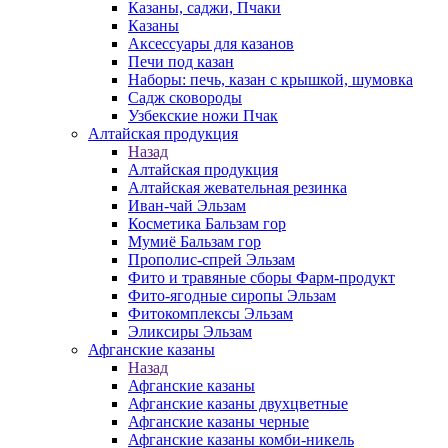
Казаны, саджи, Пчаки
Казаны
Аксессуары для казанов
Печи под казан
Наборы: печь, казан с крышкой, шумовка
Садж сковороды
Узбекские ножи Пчак
Алтайская продукция
Назад
Алтайская продукция
Алтайская жевательная резинка
Иван-чай Эльзам
Косметика Бальзам гор
Мумиё Бальзам гор
Прополис-спрей Эльзам
Фито и травяные сборы Фарм-продукт
Фито-ягодные сиропы Эльзам
Фитокомплексы Эльзам
Эликсиры Эльзам
Афганские казаны
Назад
Афганские казаны
Афганские казаны двухцветные
Афганские казаны черные
Афганские казаны комби-никель