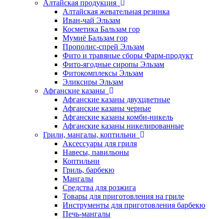
Алтайская продукция
Алтайская жевательная резинка
Иван-чай Эльзам
Косметика Бальзам гор
Мумиё Бальзам гор
Прополис-спрей Эльзам
Фито и травяные сборы Фарм-продукт
Фито-ягодные сиропы Эльзам
Фитокомплексы Эльзам
Эликсиры Эльзам
Афганские казаны
Афганские казаны двухцветные
Афганские казаны черные
Афганские казаны комби-никель
Афганские казаны никелированные
Грили, мангалы, коптильни
Аксессуары для гриля
Навесы, павильоны
Коптильни
Гриль, барбекю
Мангалы
Средства для розжига
Товары для приготовления на гриле
Инструменты для приготовления барбекю
Печь-мангалы