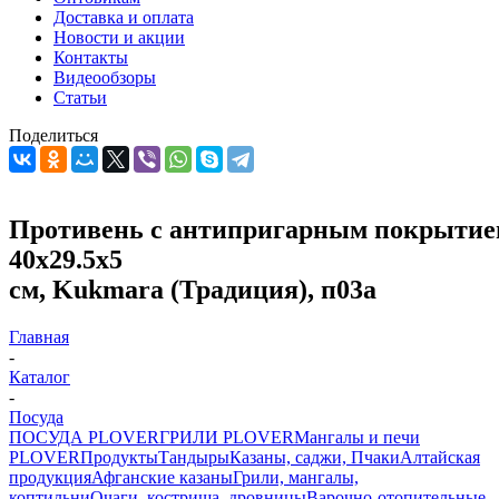
Доставка и оплата
Новости и акции
Контакты
Видеообзоры
Статьи
Поделиться
Противень с антипригарным покрыти
40х29.5х5
см, Kukmara (Традиция), п03а
Главная
-
Каталог
-
Посуда
ПОСУДА PLOVER
ГРИЛИ PLOVER
Мангалы и печи
PLOVER
Продукты
Тандыры
Казаны, саджи, Пчаки
Алтайская
продукция
Афганские казаны
Грили, мангалы,
коптильни
Очаги, кострища, дровницы
Варочно-отопительные