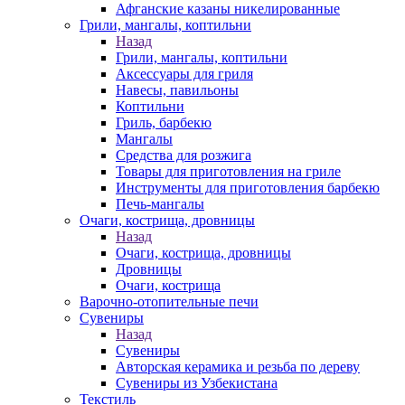
Афганские казаны никелированные
Грили, мангалы, коптильни
Назад
Грили, мангалы, коптильни
Аксессуары для гриля
Навесы, павильоны
Коптильни
Гриль, барбекю
Мангалы
Средства для розжига
Товары для приготовления на гриле
Инструменты для приготовления барбекю
Печь-мангалы
Очаги, кострища, дровницы
Назад
Очаги, кострища, дровницы
Дровницы
Очаги, кострища
Варочно-отопительные печи
Сувениры
Назад
Сувениры
Авторская керамика и резьба по дереву
Сувениры из Узбекистана
Текстиль