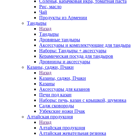
Соленья, кабачковая икра, томатная паста
Рис, масло
Чай
Продукты из Армении
Тандыры
Назад
Тандыры
Дровяные тандыры
Аксессуары и комплектующие для тандыра
Наборы: Тандыры + аксессуары
Керамическая посуда для тандыров
Дровницы и аксессуары
Казаны, саджи, Пчаки
Назад
Казаны, саджи, Пчаки
Казаны
Аксессуары для казанов
Печи под казан
Наборы: печь, казан с крышкой, шумовка
Садж сковороды
Узбекские ножи Пчак
Алтайская продукция
Назад
Алтайская продукция
Алтайская жевательная резинка