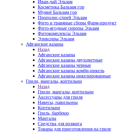
Иван-чай Эльзам
Косметика Бальзам гор
Мумиё Бальзам гор
Прополис-спрей Эльзам
Фито и травяные сборы Фарм-продукт
Фито-ягодные сиропы Эльзам
Фитокомплексы Эльзам
Эликсиры Эльзам
Афганские казаны
Назад
Афганские казаны
Афганские казаны двухцветные
Афганские казаны черные
Афганские казаны комби-никель
Афганские казаны никелированные
Грили, мангалы, коптильни
Назад
Грили, мангалы, коптильни
Аксессуары для гриля
Навесы, павильоны
Коптильни
Гриль, барбекю
Мангалы
Средства для розжига
Товары для приготовления на гриле