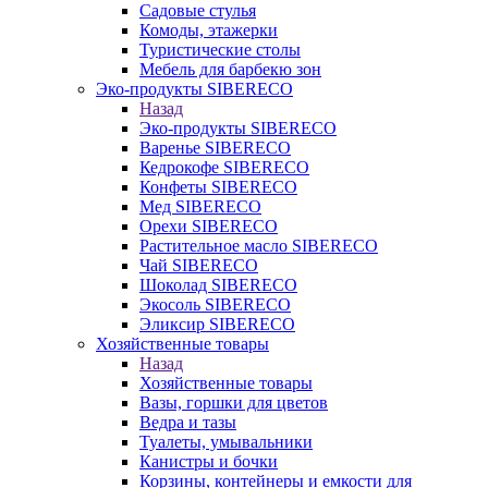
Садовые стулья
Комоды, этажерки
Туристические столы
Мебель для барбекю зон
Эко-продукты SIBERECO
Назад
Эко-продукты SIBERECO
Варенье SIBERECO
Кедрокофе SIBERECO
Конфеты SIBERECO
Мед SIBERECO
Орехи SIBERECO
Растительное масло SIBERECO
Чай SIBERECO
Шоколад SIBERECO
Экосоль SIBERECO
Эликсир SIBERECO
Хозяйственные товары
Назад
Хозяйственные товары
Вазы, горшки для цветов
Ведра и тазы
Туалеты, умывальники
Канистры и бочки
Корзины, контейнеры и емкости для