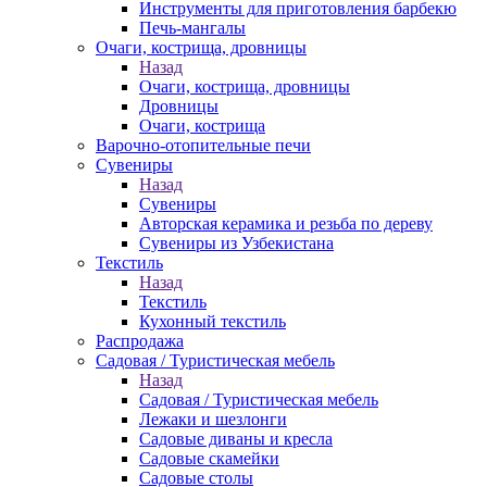
Инструменты для приготовления барбекю
Печь-мангалы
Очаги, кострища, дровницы
Назад
Очаги, кострища, дровницы
Дровницы
Очаги, кострища
Варочно-отопительные печи
Сувениры
Назад
Сувениры
Авторская керамика и резьба по дереву
Сувениры из Узбекистана
Текстиль
Назад
Текстиль
Кухонный текстиль
Распродажа
Садовая / Туристическая мебель
Назад
Садовая / Туристическая мебель
Лежаки и шезлонги
Садовые диваны и кресла
Садовые скамейки
Садовые столы