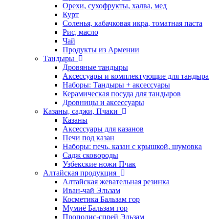
Орехи, сухофрукты, халва, мед
Курт
Соленья, кабачковая икра, томатная паста
Рис, масло
Чай
Продукты из Армении
Тандыры
Дровяные тандыры
Аксессуары и комплектующие для тандыра
Наборы: Тандыры + аксессуары
Керамическая посуда для тандыров
Дровницы и аксессуары
Казаны, саджи, Пчаки
Казаны
Аксессуары для казанов
Печи под казан
Наборы: печь, казан с крышкой, шумовка
Садж сковороды
Узбекские ножи Пчак
Алтайская продукция
Алтайская жевательная резинка
Иван-чай Эльзам
Косметика Бальзам гор
Мумиё Бальзам гор
Прополис-спрей Эльзам