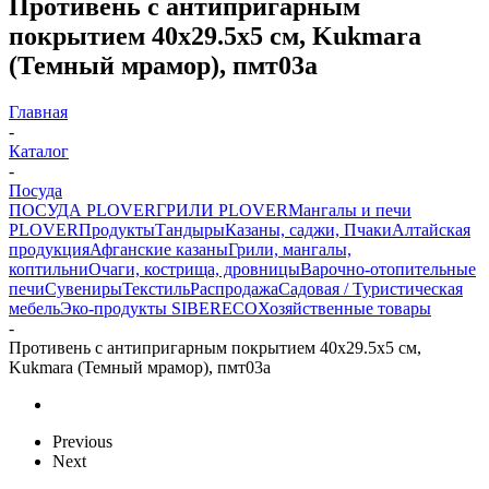
Противень с антипригарным
покрытием 40х29.5х5 см, Kukmara
(Темный мрамор), пмт03а
Главная
-
Каталог
-
Посуда
ПОСУДА PLOVER
ГРИЛИ PLOVER
Мангалы и печи
PLOVER
Продукты
Тандыры
Казаны, саджи, Пчаки
Алтайская
продукция
Афганские казаны
Грили, мангалы,
коптильни
Очаги, кострища, дровницы
Варочно-отопительные
печи
Сувениры
Текстиль
Распродажа
Садовая / Туристическая
мебель
Эко-продукты SIBERECO
Хозяйственные товары
-
Противень с антипригарным покрытием 40х29.5х5 см,
Kukmara (Темный мрамор), пмт03а
Previous
Next