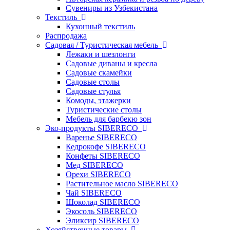
Сувениры из Узбекистана
Текстиль
Кухонный текстиль
Распродажа
Садовая / Туристическая мебель
Лежаки и шезлонги
Садовые диваны и кресла
Садовые скамейки
Садовые столы
Садовые стулья
Комоды, этажерки
Туристические столы
Мебель для барбекю зон
Эко-продукты SIBERECO
Варенье SIBERECO
Кедрокофе SIBERECO
Конфеты SIBERECO
Мед SIBERECO
Орехи SIBERECO
Растительное масло SIBERECO
Чай SIBERECO
Шоколад SIBERECO
Экосоль SIBERECO
Эликсир SIBERECO
Хозяйственные товары