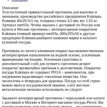
Описание
Толстостенный прямоугольный противень для выпечки и
запекания, производство российского предприятия Kukmara.
Размеры 40х29,5х5 см, толщина стенки 4,5 мм, вес 1,92 кг.
Артикул пмт03а. Чтобы заказать с доставкой по России или
купить в Москве противень с антипригарным покрытием
Kukmara (темный мрамор) пмт03а, 400х295х50 и другую
продукцию Kukmara,выберите название марки в каталоге
кухонной посуды.
Противень из литого алюминия покрыт высококачественным
антипригарным напылением на водной основе, усиленным
мраморными частицами. Усиленная грунтовка и
дополнительный слой для лучшего сцепления делают
покрытие чрезвычайно прочным и долговечным. Покрытие
посуды Kukmara не содержит PFOA – компонентов, при
нагревании выделяющих токсичные вещества. Она
экологична и безвредна для здоровья. Посуду из этой серии
можно мыть в посудомоечной машине, а вот жесткие
металлические мочалки использовать не следует.
Закажите антипригарный противень с пересылкой или купите
с доставкой в Москве в Интернет-магазине посуды Plover. Вы
можете позвонить нам или заказать звонок – мы перезвоним