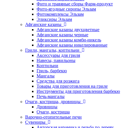
Фито и травяные сборы Фарм-продукт
Фито-ягодные сиропы Эльзам
Фитокомплексы Эльзам
Эликсиры Эльзам
Афганские казаны
Афганские казаны двухцветные
Афганские казаны черные
Афганские казаны комби-никель
Афганские казаны никелированные
Грили, мангалы, коптильни
Аксессуары для гриля
Навесы, павильоны
Коптильни
Гриль, барбекю
Мангалы
Средства для розжига
Товары для приготовления на гриле
Инструменты для приготовления барбекю
Печь-мангалы
Очаги, кострища, дровницы
Дровницы
Очаги, кострища
Варочно-отопительные печи
Сувениры
Авторская керамика и резьба по дереву