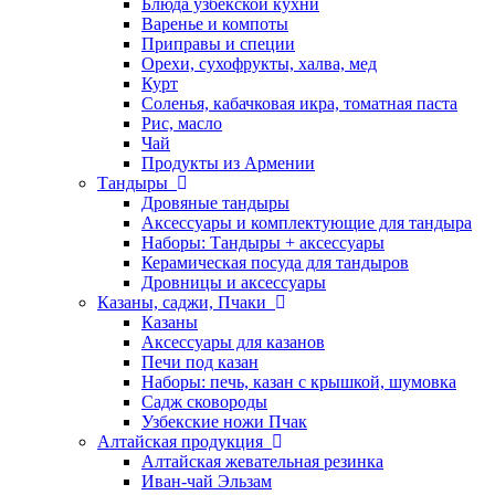
Блюда узбекской кухни
Варенье и компоты
Приправы и специи
Орехи, сухофрукты, халва, мед
Курт
Соленья, кабачковая икра, томатная паста
Рис, масло
Чай
Продукты из Армении
Тандыры
Дровяные тандыры
Аксессуары и комплектующие для тандыра
Наборы: Тандыры + аксессуары
Керамическая посуда для тандыров
Дровницы и аксессуары
Казаны, саджи, Пчаки
Казаны
Аксессуары для казанов
Печи под казан
Наборы: печь, казан с крышкой, шумовка
Садж сковороды
Узбекские ножи Пчак
Алтайская продукция
Алтайская жевательная резинка
Иван-чай Эльзам