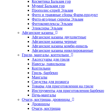
Косметика Бальзам гор
Мумиё Бальзам гор
Прополис-спрей Эльзам
Фито и травяные сборы Фарм-продукт
Фито-ягодные сиропы Эльзам
Фитокомплексы Эльзам
Эликсиры Эльзам
Афганские казаны
Афганские казаны двухцветные
Афганские казаны черные
Афганские казаны комби-никель
Афганские казаны никелированные
Грили, мангалы, коптильни
Аксессуары для гриля
Навесы, павильоны
Коптильни
Гриль, барбекю
Мангалы
Средства для розжига
Товары для приготовления на гриле
Инструменты для приготовления барбекю
Печь-мангалы
Очаги, кострища, дровницы
Дровницы
Очаги, кострища