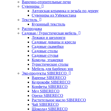
Варочно-отопительные печи
Сувениры
Авторская керамика и резьба по дереву
Сувениры из Узбекистана
Текстиль
Кухонный текстиль
Распродажа
Садовая / Туристическая мебель
Лежаки и шезлонги
Садовые диваны и кресла
Садовые скамейки
Садовые столы
Садовые стулья
Комоды, этажерки
Туристические столы
Мебель для барбекю зон
Эко-продукты SIBERECO
Варенье SIBERECO
Кедрокофе SIBERECO
Конфеты SIBERECO
Мед SIBERECO
Орехи SIBERECO
Растительное масло SIBERECO
Чай SIBERECO
Шоколад SIBERECO