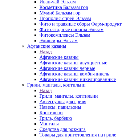
Иван-чай Эльзам
Косметика Бальзам гор
Мумиё Бальзам гор
Прополис-спрей Эльзам
Фито и травяные сборы Фарм-продукт
Фито-ягодные сиропы Эльзам
Фитокомплексы Эльзам
Эликсиры Эльзам
Афганские казаны
Назад
Афганские казаны
Афганские казаны двухцветные
Афганские казаны черные
Афганские казаны комби-никель
Афганские казаны никелированные
Грили, мангалы, коптильни
Назад
Грили, мангалы, коптильни
Аксессуары для гриля
Навесы, павильоны
Коптильни
Гриль, барбекю
Мангалы
Средства для розжига
Товары для приготовления на гриле