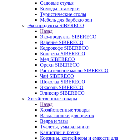
Садовые стулья
Комоды, этажерки
Туристические столы
Мебель для барбекю зон
Эко-продукты SIBERECO
Назад
Эко-продукты SIBERECO
Варенье SIBERECO
Кедрокофе SIBERECO
Конфеты SIBERECO
Мед SIBERECO
Орехи SIBERECO
Растительное масло SIBERECO
Чай SIBERECO
Шоколад SIBERECO
Экосоль SIBERECO
Эликсир SIBERECO
Хозяйственные товары
Назад
Хозяйственные товары
Вазы, горшки для цветов
Ведра и тазы
Туалеты, умывальники
Канистры и бочки
Корзины, контейнеры и емкости для