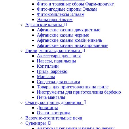
Фито и травяные сборы Фарм-продукт
Фито-ягодные сиропы Эльзам
Фитокомплексы Эльзам
Эликсиры Эльзам
Афганские казаны
Афганские казаны двухцветные
Афганские казаны черные
Афганские казаны комби-никель
Афганские казаны никелированные
Грили, мангалы, коптильни
Аксессуары для гриля
Навесы, павильоны
Коптильни
Гриль, барбекю
Мангалы
Средства для розжига
Товары для приготовления на гриле
Инструменты для приготовления барбекю
Печь-мангалы
Очаги, кострища, дровницы
Дровницы
Очаги, кострища
Варочно-отопительные печи
Сувениры
Авторская керамика и резьба по дереву