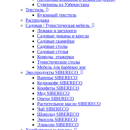
Сувениры из Узбекистана
Текстиль
Кухонный текстиль
Распродажа
Садовая / Туристическая мебель
Лежаки и шезлонги
Садовые диваны и кресла
Садовые скамейки
Садовые столы
Садовые стулья
Комоды, этажерки
Туристические столы
Мебель для барбекю зон
Эко-продукты SIBERECO
Варенье SIBERECO
Кедрокофе SIBERECO
Конфеты SIBERECO
Мед SIBERECO
Орехи SIBERECO
Растительное масло SIBERECO
Чай SIBERECO
Шоколад SIBERECO
Экосоль SIBERECO
Эликсир SIBERECO
Хозяйственные товары