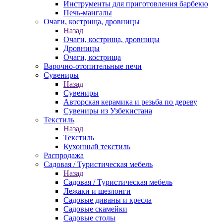
Инструменты для приготовления барбекю
Печь-мангалы
Очаги, кострища, дровницы
Назад
Очаги, кострища, дровницы
Дровницы
Очаги, кострища
Варочно-отопительные печи
Сувениры
Назад
Сувениры
Авторская керамика и резьба по дереву
Сувениры из Узбекистана
Текстиль
Назад
Текстиль
Кухонный текстиль
Распродажа
Садовая / Туристическая мебель
Назад
Садовая / Туристическая мебель
Лежаки и шезлонги
Садовые диваны и кресла
Садовые скамейки
Садовые столы