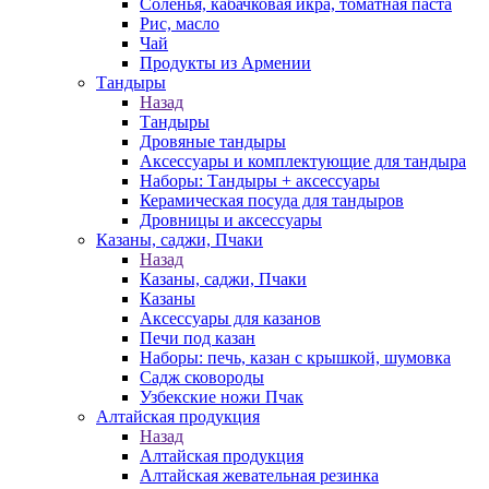
Соленья, кабачковая икра, томатная паста
Рис, масло
Чай
Продукты из Армении
Тандыры
Назад
Тандыры
Дровяные тандыры
Аксессуары и комплектующие для тандыра
Наборы: Тандыры + аксессуары
Керамическая посуда для тандыров
Дровницы и аксессуары
Казаны, саджи, Пчаки
Назад
Казаны, саджи, Пчаки
Казаны
Аксессуары для казанов
Печи под казан
Наборы: печь, казан с крышкой, шумовка
Садж сковороды
Узбекские ножи Пчак
Алтайская продукция
Назад
Алтайская продукция
Алтайская жевательная резинка