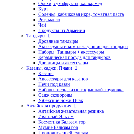
Орехи, сухофрукты, халва, мед
Курт
Соленья, кабачковая икра, томатная паста
Рис, масло
Чай
Продукты из Армении
Тандыры
Дровяные тандыры
Аксессуары и комплектующие для тандыра
Наборы: Тандыры + аксессуары
Керамическая посуда для тандыров
Дровницы и аксессуары
Казаны, саджи, Пчаки
Казаны
Аксессуары для казанов
Печи под казан
Наборы: печь, казан с крышкой, шумовка
Садж сковороды
Узбекские ножи Пчак
Алтайская продукция
Алтайская жевательная резинка
Иван-чай Эльзам
Косметика Бальзам гор
Мумиё Бальзам гор
Прополис-спрей Эльзам