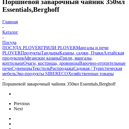
Поршневой заварочный чайник 350мл
Essentials,Berghoff
Главная
-
Каталог
-
Посуда
ПОСУДА PLOVER
ГРИЛИ PLOVER
Мангалы и печи
PLOVER
Продукты
Тандыры
Казаны, саджи, Пчаки
Алтайская
продукция
Афганские казаны
Грили, мангалы,
коптильни
Очаги, кострища, дровницы
Варочно-отопительные
печи
Сувениры
Текстиль
Распродажа
Садовая / Туристическая
мебель
Эко-продукты SIBERECO
Хозяйственные товары
-
Поршневой заварочный чайник 350мл Essentials,Berghoff
Previous
Next