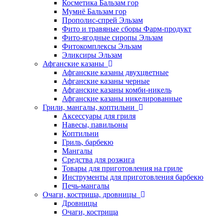
Косметика Бальзам гор
Мумиё Бальзам гор
Прополис-спрей Эльзам
Фито и травяные сборы Фарм-продукт
Фито-ягодные сиропы Эльзам
Фитокомплексы Эльзам
Эликсиры Эльзам
Афганские казаны
Афганские казаны двухцветные
Афганские казаны черные
Афганские казаны комби-никель
Афганские казаны никелированные
Грили, мангалы, коптильни
Аксессуары для гриля
Навесы, павильоны
Коптильни
Гриль, барбекю
Мангалы
Средства для розжига
Товары для приготовления на гриле
Инструменты для приготовления барбекю
Печь-мангалы
Очаги, кострища, дровницы
Дровницы
Очаги, кострища