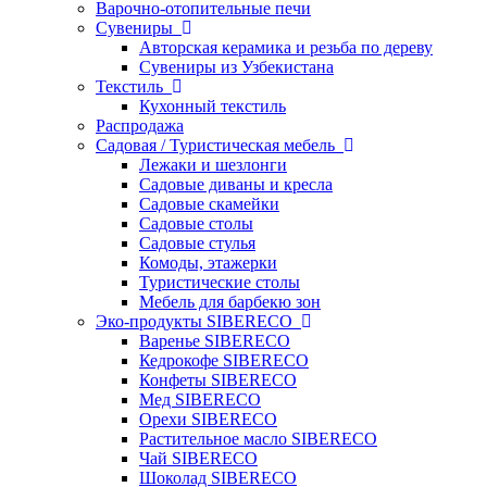
Варочно-отопительные печи
Сувениры
Авторская керамика и резьба по дереву
Сувениры из Узбекистана
Текстиль
Кухонный текстиль
Распродажа
Садовая / Туристическая мебель
Лежаки и шезлонги
Садовые диваны и кресла
Садовые скамейки
Садовые столы
Садовые стулья
Комоды, этажерки
Туристические столы
Мебель для барбекю зон
Эко-продукты SIBERECO
Варенье SIBERECO
Кедрокофе SIBERECO
Конфеты SIBERECO
Мед SIBERECO
Орехи SIBERECO
Растительное масло SIBERECO
Чай SIBERECO
Шоколад SIBERECO