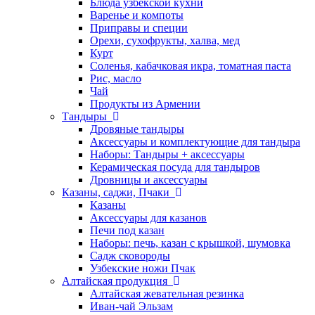
Блюда узбекской кухни
Варенье и компоты
Приправы и специи
Орехи, сухофрукты, халва, мед
Курт
Соленья, кабачковая икра, томатная паста
Рис, масло
Чай
Продукты из Армении
Тандыры
Дровяные тандыры
Аксессуары и комплектующие для тандыра
Наборы: Тандыры + аксессуары
Керамическая посуда для тандыров
Дровницы и аксессуары
Казаны, саджи, Пчаки
Казаны
Аксессуары для казанов
Печи под казан
Наборы: печь, казан с крышкой, шумовка
Садж сковороды
Узбекские ножи Пчак
Алтайская продукция
Алтайская жевательная резинка
Иван-чай Эльзам