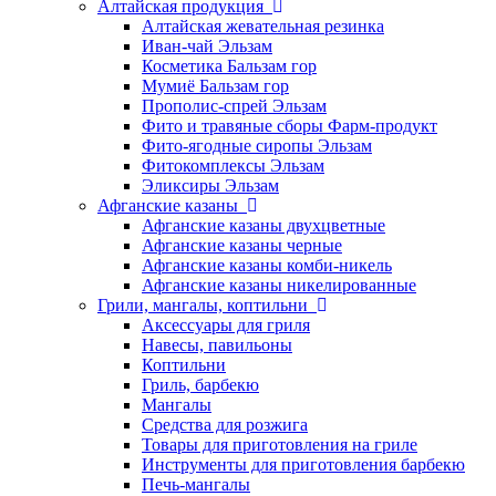
Алтайская продукция
Алтайская жевательная резинка
Иван-чай Эльзам
Косметика Бальзам гор
Мумиё Бальзам гор
Прополис-спрей Эльзам
Фито и травяные сборы Фарм-продукт
Фито-ягодные сиропы Эльзам
Фитокомплексы Эльзам
Эликсиры Эльзам
Афганские казаны
Афганские казаны двухцветные
Афганские казаны черные
Афганские казаны комби-никель
Афганские казаны никелированные
Грили, мангалы, коптильни
Аксессуары для гриля
Навесы, павильоны
Коптильни
Гриль, барбекю
Мангалы
Средства для розжига
Товары для приготовления на гриле
Инструменты для приготовления барбекю
Печь-мангалы