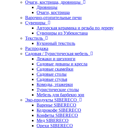
Очаги, кострища, дровницы
Дровницы
Очаги, кострища
Варочно-отопительные печи
Сувениры
Авторская керамика и резьба по дереву
Сувениры из Узбекистана
Текстиль
Кухонный текстиль
Распродажа
Садовая / Туристическая мебель
Лежаки и шезлонги
Садовые диваны и кресла
Садовые скамейки
Садовые столы
Садовые стулья
Комоды, этажерки
Туристические столы
Мебель для барбекю зон
Эко-продукты SIBERECO
Варенье SIBERECO
Кедрокофе SIBERECO
Конфеты SIBERECO
Мед SIBERECO
Орехи SIBERECO