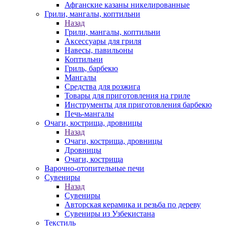
Афганские казаны никелированные
Грили, мангалы, коптильни
Назад
Грили, мангалы, коптильни
Аксессуары для гриля
Навесы, павильоны
Коптильни
Гриль, барбекю
Мангалы
Средства для розжига
Товары для приготовления на гриле
Инструменты для приготовления барбекю
Печь-мангалы
Очаги, кострища, дровницы
Назад
Очаги, кострища, дровницы
Дровницы
Очаги, кострища
Варочно-отопительные печи
Сувениры
Назад
Сувениры
Авторская керамика и резьба по дереву
Сувениры из Узбекистана
Текстиль