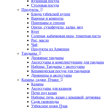
Кухонная посуда
Столовая посуда
Продукты
Блюда узбекской кухни
Варенье и компоты
Приправы и специи
Орехи, сухофрукты, халва, мед
Курт
Соленья, кабачковая икра, томатная паста
Рис, масло
Чай
Продукты из Армении
Тандыры
Дровяные тандыры
Аксессуары и комплектующие для тандыра
Наборы: Тандыры + аксессуары
Керамическая посуда для тандыров
Дровницы и аксессуары
Казаны, саджи, Пчаки
Казаны
Аксессуары для казанов
Печи под казан
Наборы: печь, казан с крышкой, шумовка
Садж сковороды
Узбекские ножи Пчак