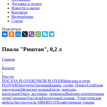
Доставка и оплата
Новости и акции
Контакты
Видеообзоры
Статьи
Поделиться
Пиала "Риштан", 0,2 л
Главная
-
Каталог
-
Посуда
ПОСУДА PLOVER
ГРИЛИ PLOVER
Мангалы и печи
PLOVER
Продукты
Тандыры
Казаны, саджи, Пчаки
Алтайская
продукция
Афганские казаны
Грили, мангалы,
коптильни
Очаги, кострища, дровницы
Варочно-отопительные
печи
Сувениры
Текстиль
Распродажа
Садовая / Туристическая
мебель
Эко-продукты SIBERECO
Хозяйственные товары
-