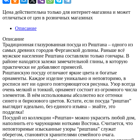
Цена действительна только для интернет-магазина и может
отличаться от цен в розничных магазинах
Описание
Описание
Традиционная глазурованная посуда из Риштана – одного из
самых древних городов Ферганской долины. Раньше всё
мужское население Риштана составляли только гончары. В
районе находятся залежи замечательной глины, в которую
практически не добавляют примесей.
Риштанскую посуду отличают яркие цвета и богатые
орнаменты. Каждое изделие уникально и неповторимо, в
росписи нет ни одного повторяющегося рисунка. Узор всегда
очень мелкий и тонкий, орнамент состоит из огромного числа
элементов. В нём использованы абсолютно все оттенки
синего и бирюзового цветов. Кстати, если посуда “риштан”
выглядит идеально, без единого изъяна – знайте, это
подделка!
Посудой из коллекции «Риштан» можно украсить любой дом,
наполнить его чарующими нотками Востока. Считается, что
неповторимые изысканные узоры “риштана” служат
оберегом, становятся хранителями семейного очага.