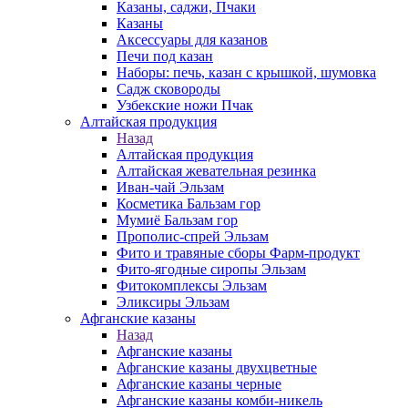
Казаны, саджи, Пчаки
Казаны
Аксессуары для казанов
Печи под казан
Наборы: печь, казан с крышкой, шумовка
Садж сковороды
Узбекские ножи Пчак
Алтайская продукция
Назад
Алтайская продукция
Алтайская жевательная резинка
Иван-чай Эльзам
Косметика Бальзам гор
Мумиё Бальзам гор
Прополис-спрей Эльзам
Фито и травяные сборы Фарм-продукт
Фито-ягодные сиропы Эльзам
Фитокомплексы Эльзам
Эликсиры Эльзам
Афганские казаны
Назад
Афганские казаны
Афганские казаны двухцветные
Афганские казаны черные
Афганские казаны комби-никель