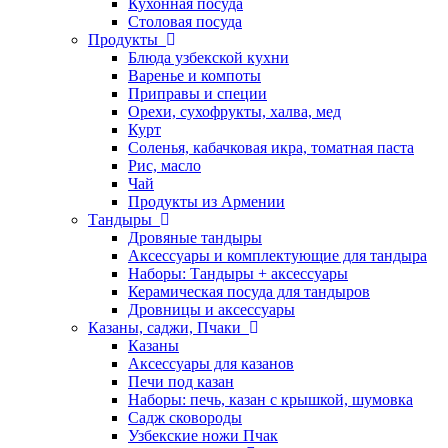
Кухонная посуда
Столовая посуда
Продукты
Блюда узбекской кухни
Варенье и компоты
Приправы и специи
Орехи, сухофрукты, халва, мед
Курт
Соленья, кабачковая икра, томатная паста
Рис, масло
Чай
Продукты из Армении
Тандыры
Дровяные тандыры
Аксессуары и комплектующие для тандыра
Наборы: Тандыры + аксессуары
Керамическая посуда для тандыров
Дровницы и аксессуары
Казаны, саджи, Пчаки
Казаны
Аксессуары для казанов
Печи под казан
Наборы: печь, казан с крышкой, шумовка
Садж сковороды
Узбекские ножи Пчак