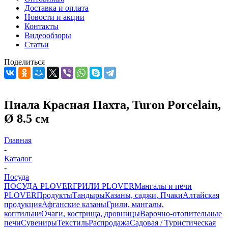
Доставка и оплата
Новости и акции
Контакты
Видеообзоры
Статьи
Поделиться
Пиала Красная Пахта, Turon Porcelain,
Ø 8.5 см
Главная
-
Каталог
-
Посуда
ПОСУДА PLOVER
ГРИЛИ PLOVER
Мангалы и печи
PLOVER
Продукты
Тандыры
Казаны, саджи, Пчаки
Алтайская
продукция
Афганские казаны
Грили, мангалы,
коптильни
Очаги, кострища, дровницы
Варочно-отопительные
печи
Сувениры
Текстиль
Распродажа
Садовая / Туристическая