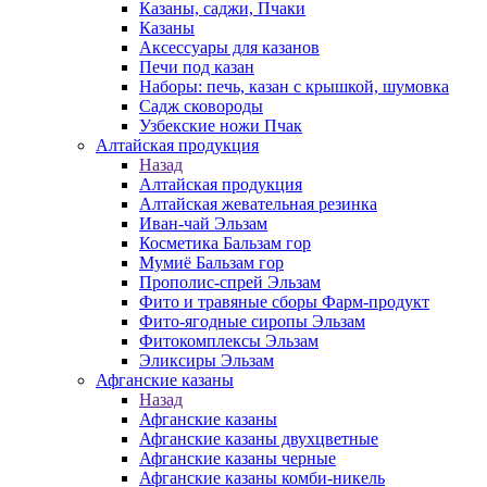
Казаны, саджи, Пчаки
Казаны
Аксессуары для казанов
Печи под казан
Наборы: печь, казан с крышкой, шумовка
Садж сковороды
Узбекские ножи Пчак
Алтайская продукция
Назад
Алтайская продукция
Алтайская жевательная резинка
Иван-чай Эльзам
Косметика Бальзам гор
Мумиё Бальзам гор
Прополис-спрей Эльзам
Фито и травяные сборы Фарм-продукт
Фито-ягодные сиропы Эльзам
Фитокомплексы Эльзам
Эликсиры Эльзам
Афганские казаны
Назад
Афганские казаны
Афганские казаны двухцветные
Афганские казаны черные
Афганские казаны комби-никель