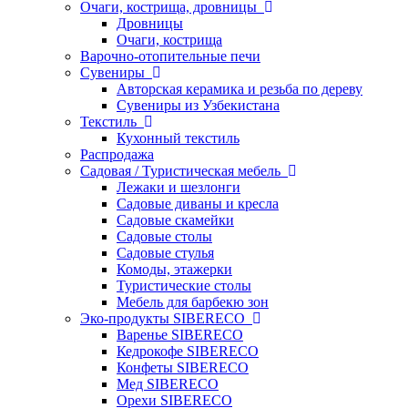
Очаги, кострища, дровницы
Дровницы
Очаги, кострища
Варочно-отопительные печи
Сувениры
Авторская керамика и резьба по дереву
Сувениры из Узбекистана
Текстиль
Кухонный текстиль
Распродажа
Садовая / Туристическая мебель
Лежаки и шезлонги
Садовые диваны и кресла
Садовые скамейки
Садовые столы
Садовые стулья
Комоды, этажерки
Туристические столы
Мебель для барбекю зон
Эко-продукты SIBERECO
Варенье SIBERECO
Кедрокофе SIBERECO
Конфеты SIBERECO
Мед SIBERECO
Орехи SIBERECO