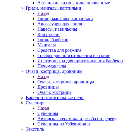
Афганские казаны никелированные
Грили, мангалы, коптильни
Назад
Грили, мангалы, коптильни
Аксессуары для гриля
Навесы, павильоны
Коптильни
Гриль, барбекю
Мангалы
Средства для розжига
Товары для приготовления на гриле
Инструменты для приготовления барбекю
Печь-мангалы
Очаги, кострища, дровницы
Назад
Очаги, кострища, дровницы
Дровницы
Очаги, кострища
Варочно-отопительные печи
Сувениры
Назад
Сувениры
Авторская керамика и резьба по дереву
Сувениры из Узбекистана
Текстиль