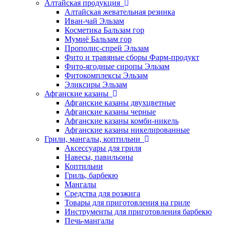
Алтайская продукция
Алтайская жевательная резинка
Иван-чай Эльзам
Косметика Бальзам гор
Мумиё Бальзам гор
Прополис-спрей Эльзам
Фито и травяные сборы Фарм-продукт
Фито-ягодные сиропы Эльзам
Фитокомплексы Эльзам
Эликсиры Эльзам
Афганские казаны
Афганские казаны двухцветные
Афганские казаны черные
Афганские казаны комби-никель
Афганские казаны никелированные
Грили, мангалы, коптильни
Аксессуары для гриля
Навесы, павильоны
Коптильни
Гриль, барбекю
Мангалы
Средства для розжига
Товары для приготовления на гриле
Инструменты для приготовления барбекю
Печь-мангалы