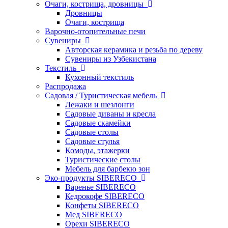
Очаги, кострища, дровницы
Дровницы
Очаги, кострища
Варочно-отопительные печи
Сувениры
Авторская керамика и резьба по дереву
Сувениры из Узбекистана
Текстиль
Кухонный текстиль
Распродажа
Садовая / Туристическая мебель
Лежаки и шезлонги
Садовые диваны и кресла
Садовые скамейки
Садовые столы
Садовые стулья
Комоды, этажерки
Туристические столы
Мебель для барбекю зон
Эко-продукты SIBERECO
Варенье SIBERECO
Кедрокофе SIBERECO
Конфеты SIBERECO
Мед SIBERECO
Орехи SIBERECO