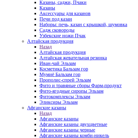
Казаны, саджи, Пчаки
Казаны
Аксессуары для казанов
Печи под казан
Наборы: печь, казан с крышкой, шумовка
Садж сковороды
Узбекские ножи Пчак
Алтайская продукция
Назад
Алтайская продукция
Алтайская жевательная резинка
Иван-чай Эльзам
Косметика Бальзам гор
Мумиё Бальзам гор
Прополис-спрей Эльзам
Фито и травяные сборы Фарм-продукт
Фито-ягодные сиропы Эльзам
Фитокомплексы Эльзам
Эликсиры Эльзам
Афганские казаны
Назад
Афганские казаны
Афганские казаны двухцветные
Афганские казаны черные
Афганские казаны комби-никель