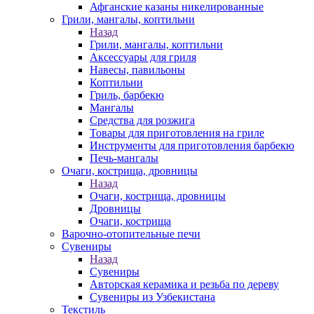
Афганские казаны никелированные
Грили, мангалы, коптильни
Назад
Грили, мангалы, коптильни
Аксессуары для гриля
Навесы, павильоны
Коптильни
Гриль, барбекю
Мангалы
Средства для розжига
Товары для приготовления на гриле
Инструменты для приготовления барбекю
Печь-мангалы
Очаги, кострища, дровницы
Назад
Очаги, кострища, дровницы
Дровницы
Очаги, кострища
Варочно-отопительные печи
Сувениры
Назад
Сувениры
Авторская керамика и резьба по дереву
Сувениры из Узбекистана
Текстиль