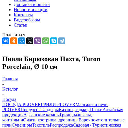
Доставка и оплата
Новости и акции
Контакты
Видеообзоры
Статьи
Поделиться
Пиала Бирюзовая Пахта, Turon
Porcelain, Ø 10 см
Главная
-
Каталог
-
Посуда
ПОСУДА PLOVER
ГРИЛИ PLOVER
Мангалы и печи
PLOVER
Продукты
Тандыры
Казаны, саджи, Пчаки
Алтайская
продукция
Афганские казаны
Грили, мангалы,
коптильни
Очаги, кострища, дровницы
Варочно-отопительные
печи
Сувениры
Текстиль
Распродажа
Садовая / Туристическая