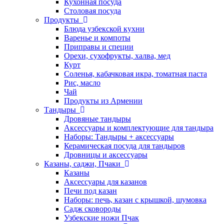
Кухонная посуда
Столовая посуда
Продукты
Блюда узбекской кухни
Варенье и компоты
Приправы и специи
Орехи, сухофрукты, халва, мед
Курт
Соленья, кабачковая икра, томатная паста
Рис, масло
Чай
Продукты из Армении
Тандыры
Дровяные тандыры
Аксессуары и комплектующие для тандыра
Наборы: Тандыры + аксессуары
Керамическая посуда для тандыров
Дровницы и аксессуары
Казаны, саджи, Пчаки
Казаны
Аксессуары для казанов
Печи под казан
Наборы: печь, казан с крышкой, шумовка
Садж сковороды
Узбекские ножи Пчак