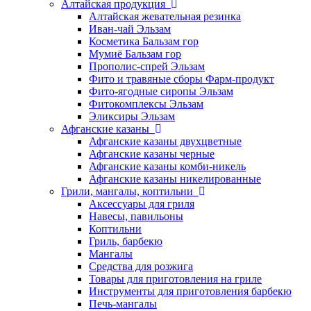
Алтайская продукция
Алтайская жевательная резинка
Иван-чай Эльзам
Косметика Бальзам гор
Мумиё Бальзам гор
Прополис-спрей Эльзам
Фито и травяные сборы Фарм-продукт
Фито-ягодные сиропы Эльзам
Фитокомплексы Эльзам
Эликсиры Эльзам
Афганские казаны
Афганские казаны двухцветные
Афганские казаны черные
Афганские казаны комби-никель
Афганские казаны никелированные
Грили, мангалы, коптильни
Аксессуары для гриля
Навесы, павильоны
Коптильни
Гриль, барбекю
Мангалы
Средства для розжига
Товары для приготовления на гриле
Инструменты для приготовления барбекю
Печь-мангалы