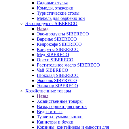
Садовые стулья
Комоды, этажерки
Туристические столы
Мебель для барбекю зон
Эко-продукты SIBERECO
Назад
Эко-продукты SIBERECO
Варенье SIBERECO
Кедрокофе SIBERECO
Конфеты SIBERECO
Мед SIBERECO
Орехи SIBERECO
Растительное масло SIBERECO
Чай SIBERECO
Шоколад SIBERECO
Экосоль SIBERECO
Эликсир SIBERECO
Хозяйственные товары
Назад
Хозяйственные товары
Вазы, горшки для цветов
Ведра и тазы
Туалеты, умывальники
Канистры и бочки
Корзины, контейнеры и емкости для