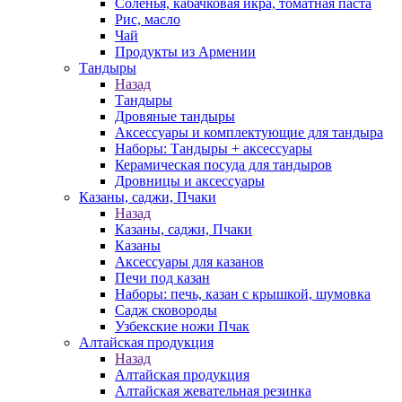
Соленья, кабачковая икра, томатная паста
Рис, масло
Чай
Продукты из Армении
Тандыры
Назад
Тандыры
Дровяные тандыры
Аксессуары и комплектующие для тандыра
Наборы: Тандыры + аксессуары
Керамическая посуда для тандыров
Дровницы и аксессуары
Казаны, саджи, Пчаки
Назад
Казаны, саджи, Пчаки
Казаны
Аксессуары для казанов
Печи под казан
Наборы: печь, казан с крышкой, шумовка
Садж сковороды
Узбекские ножи Пчак
Алтайская продукция
Назад
Алтайская продукция
Алтайская жевательная резинка