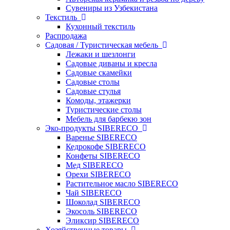
Сувениры из Узбекистана
Текстиль
Кухонный текстиль
Распродажа
Садовая / Туристическая мебель
Лежаки и шезлонги
Садовые диваны и кресла
Садовые скамейки
Садовые столы
Садовые стулья
Комоды, этажерки
Туристические столы
Мебель для барбекю зон
Эко-продукты SIBERECO
Варенье SIBERECO
Кедрокофе SIBERECO
Конфеты SIBERECO
Мед SIBERECO
Орехи SIBERECO
Растительное масло SIBERECO
Чай SIBERECO
Шоколад SIBERECO
Экосоль SIBERECO
Эликсир SIBERECO
Хозяйственные товары