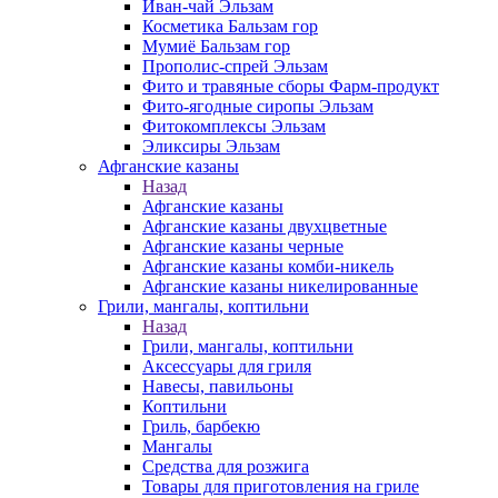
Иван-чай Эльзам
Косметика Бальзам гор
Мумиё Бальзам гор
Прополис-спрей Эльзам
Фито и травяные сборы Фарм-продукт
Фито-ягодные сиропы Эльзам
Фитокомплексы Эльзам
Эликсиры Эльзам
Афганские казаны
Назад
Афганские казаны
Афганские казаны двухцветные
Афганские казаны черные
Афганские казаны комби-никель
Афганские казаны никелированные
Грили, мангалы, коптильни
Назад
Грили, мангалы, коптильни
Аксессуары для гриля
Навесы, павильоны
Коптильни
Гриль, барбекю
Мангалы
Средства для розжига
Товары для приготовления на гриле