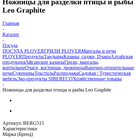
Ножницы для разделки птицы и рыбы
Leo Graphite
Главная
-
Каталог
-
Посуда
ПОСУДА PLOVER
ГРИЛИ PLOVER
Мангалы и печи
PLOVER
Продукты
Тандыры
Казаны, саджи, Пчаки
Алтайская
продукция
Афганские казаны
Грили, мангалы,
коптильни
Очаги, кострища, дровницы
Варочно-отопительные
печи
Сувениры
Текстиль
Распродажа
Садовая / Туристическая
мебель
Эко-продукты SIBERECO
Хозяйственные товары
-
Ножницы для разделки птицы и рыбы Leo Graphite
Артикул:
BERG515
Характеристики
Марка (Бренд)