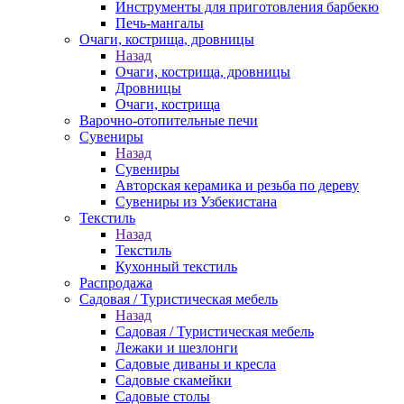
Инструменты для приготовления барбекю
Печь-мангалы
Очаги, кострища, дровницы
Назад
Очаги, кострища, дровницы
Дровницы
Очаги, кострища
Варочно-отопительные печи
Сувениры
Назад
Сувениры
Авторская керамика и резьба по дереву
Сувениры из Узбекистана
Текстиль
Назад
Текстиль
Кухонный текстиль
Распродажа
Садовая / Туристическая мебель
Назад
Садовая / Туристическая мебель
Лежаки и шезлонги
Садовые диваны и кресла
Садовые скамейки
Садовые столы