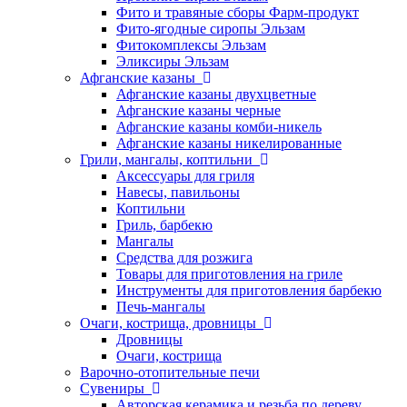
Фито и травяные сборы Фарм-продукт
Фито-ягодные сиропы Эльзам
Фитокомплексы Эльзам
Эликсиры Эльзам
Афганские казаны
Афганские казаны двухцветные
Афганские казаны черные
Афганские казаны комби-никель
Афганские казаны никелированные
Грили, мангалы, коптильни
Аксессуары для гриля
Навесы, павильоны
Коптильни
Гриль, барбекю
Мангалы
Средства для розжига
Товары для приготовления на гриле
Инструменты для приготовления барбекю
Печь-мангалы
Очаги, кострища, дровницы
Дровницы
Очаги, кострища
Варочно-отопительные печи
Сувениры
Авторская керамика и резьба по дереву