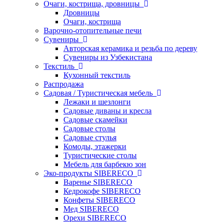
Очаги, кострища, дровницы
Дровницы
Очаги, кострища
Варочно-отопительные печи
Сувениры
Авторская керамика и резьба по дереву
Сувениры из Узбекистана
Текстиль
Кухонный текстиль
Распродажа
Садовая / Туристическая мебель
Лежаки и шезлонги
Садовые диваны и кресла
Садовые скамейки
Садовые столы
Садовые стулья
Комоды, этажерки
Туристические столы
Мебель для барбекю зон
Эко-продукты SIBERECO
Варенье SIBERECO
Кедрокофе SIBERECO
Конфеты SIBERECO
Мед SIBERECO
Орехи SIBERECO