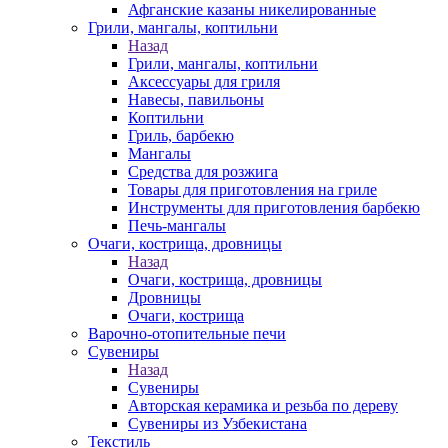
Афганские казаны никелированные
Грили, мангалы, коптильни
Назад
Грили, мангалы, коптильни
Аксессуары для гриля
Навесы, павильоны
Коптильни
Гриль, барбекю
Мангалы
Средства для розжига
Товары для приготовления на гриле
Инструменты для приготовления барбекю
Печь-мангалы
Очаги, кострища, дровницы
Назад
Очаги, кострища, дровницы
Дровницы
Очаги, кострища
Варочно-отопительные печи
Сувениры
Назад
Сувениры
Авторская керамика и резьба по дереву
Сувениры из Узбекистана
Текстиль