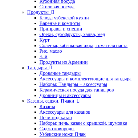
Кухонная посуда
Столовая посуда
Продукты
Блюда узбекской кухни
Варенье и компоты
Приправы и специи
Орехи, сухофрукты, халва, мед
Курт
Соленья, кабачковая икра, томатная паста
Рис, масло
Чай
Продукты из Армении
Тандыры
Дровяные тандыры
Аксессуары и комплектующие для тандыра
Наборы: Тандыры + аксессуары
Керамическая посуда для тандыров
Дровницы и аксессуары
Казаны, саджи, Пчаки
Казаны
Аксессуары для казанов
Печи под казан
Наборы: печь, казан с крышкой, шумовка
Садж сковороды
Узбекские ножи Пчак