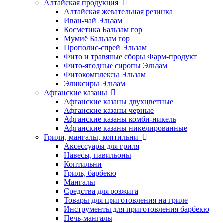
Алтайская продукция
Алтайская жевательная резинка
Иван-чай Эльзам
Косметика Бальзам гор
Мумиё Бальзам гор
Прополис-спрей Эльзам
Фито и травяные сборы Фарм-продукт
Фито-ягодные сиропы Эльзам
Фитокомплексы Эльзам
Эликсиры Эльзам
Афганские казаны
Афганские казаны двухцветные
Афганские казаны черные
Афганские казаны комби-никель
Афганские казаны никелированные
Грили, мангалы, коптильни
Аксессуары для гриля
Навесы, павильоны
Коптильни
Гриль, барбекю
Мангалы
Средства для розжига
Товары для приготовления на гриле
Инструменты для приготовления барбекю
Печь-мангалы