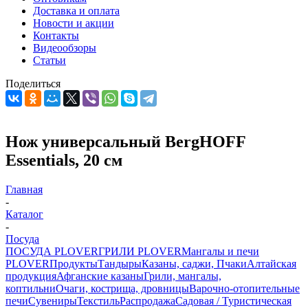
Доставка и оплата
Новости и акции
Контакты
Видеообзоры
Статьи
Поделиться
Нож универсальный BergHOFF
Essentials, 20 см
Главная
-
Каталог
-
Посуда
ПОСУДА PLOVER
ГРИЛИ PLOVER
Мангалы и печи
PLOVER
Продукты
Тандыры
Казаны, саджи, Пчаки
Алтайская
продукция
Афганские казаны
Грили, мангалы,
коптильни
Очаги, кострища, дровницы
Варочно-отопительные
печи
Сувениры
Текстиль
Распродажа
Садовая / Туристическая