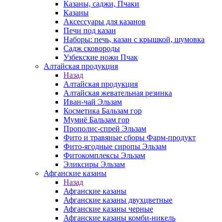
Казаны, саджи, Пчаки
Казаны
Аксессуары для казанов
Печи под казан
Наборы: печь, казан с крышкой, шумовка
Садж сковороды
Узбекские ножи Пчак
Алтайская продукция
Назад
Алтайская продукция
Алтайская жевательная резинка
Иван-чай Эльзам
Косметика Бальзам гор
Мумиё Бальзам гор
Прополис-спрей Эльзам
Фито и травяные сборы Фарм-продукт
Фито-ягодные сиропы Эльзам
Фитокомплексы Эльзам
Эликсиры Эльзам
Афганские казаны
Назад
Афганские казаны
Афганские казаны двухцветные
Афганские казаны черные
Афганские казаны комби-никель