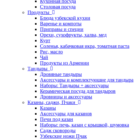
Кухонная посуда
Столовая посуда
Продукты
Блюда узбекской кухни
Варенье и компоты
Приправы и специи
Орехи, сухофрукты, халва, мед
Курт
Соленья, кабачковая икра, томатная паста
Рис, масло
Чай
Продукты из Армении
Тандыры
Дровяные тандыры
Аксессуары и комплектующие для тандыра
Наборы: Тандыры + аксессуары
Керамическая посуда для тандыров
Дровницы и аксессуары
Казаны, саджи, Пчаки
Казаны
Аксессуары для казанов
Печи под казан
Наборы: печь, казан с крышкой, шумовка
Садж сковороды
Узбекские ножи Пчак