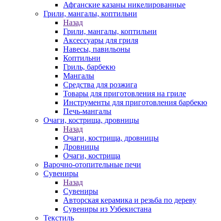
Афганские казаны никелированные
Грили, мангалы, коптильни
Назад
Грили, мангалы, коптильни
Аксессуары для гриля
Навесы, павильоны
Коптильни
Гриль, барбекю
Мангалы
Средства для розжига
Товары для приготовления на гриле
Инструменты для приготовления барбекю
Печь-мангалы
Очаги, кострища, дровницы
Назад
Очаги, кострища, дровницы
Дровницы
Очаги, кострища
Варочно-отопительные печи
Сувениры
Назад
Сувениры
Авторская керамика и резьба по дереву
Сувениры из Узбекистана
Текстиль