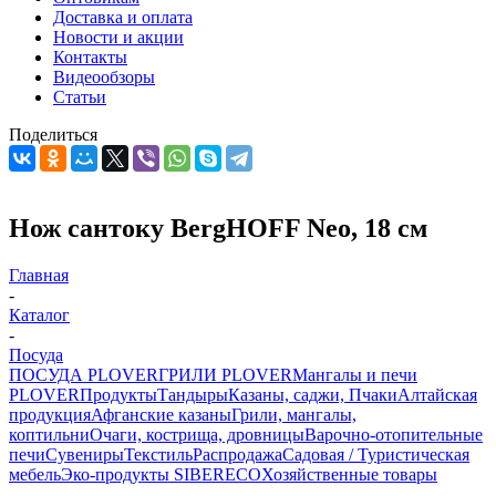
Доставка и оплата
Новости и акции
Контакты
Видеообзоры
Статьи
Поделиться
Нож сантоку BergHOFF Neo, 18 см
Главная
-
Каталог
-
Посуда
ПОСУДА PLOVER
ГРИЛИ PLOVER
Мангалы и печи
PLOVER
Продукты
Тандыры
Казаны, саджи, Пчаки
Алтайская
продукция
Афганские казаны
Грили, мангалы,
коптильни
Очаги, кострища, дровницы
Варочно-отопительные
печи
Сувениры
Текстиль
Распродажа
Садовая / Туристическая
мебель
Эко-продукты SIBERECO
Хозяйственные товары
-