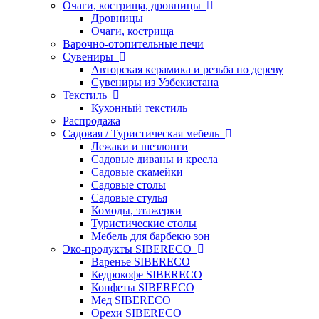
Очаги, кострища, дровницы
Дровницы
Очаги, кострища
Варочно-отопительные печи
Сувениры
Авторская керамика и резьба по дереву
Сувениры из Узбекистана
Текстиль
Кухонный текстиль
Распродажа
Садовая / Туристическая мебель
Лежаки и шезлонги
Садовые диваны и кресла
Садовые скамейки
Садовые столы
Садовые стулья
Комоды, этажерки
Туристические столы
Мебель для барбекю зон
Эко-продукты SIBERECO
Варенье SIBERECO
Кедрокофе SIBERECO
Конфеты SIBERECO
Мед SIBERECO
Орехи SIBERECO