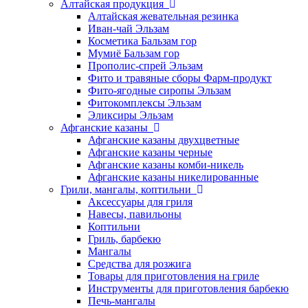
Алтайская продукция
Алтайская жевательная резинка
Иван-чай Эльзам
Косметика Бальзам гор
Мумиё Бальзам гор
Прополис-спрей Эльзам
Фито и травяные сборы Фарм-продукт
Фито-ягодные сиропы Эльзам
Фитокомплексы Эльзам
Эликсиры Эльзам
Афганские казаны
Афганские казаны двухцветные
Афганские казаны черные
Афганские казаны комби-никель
Афганские казаны никелированные
Грили, мангалы, коптильни
Аксессуары для гриля
Навесы, павильоны
Коптильни
Гриль, барбекю
Мангалы
Средства для розжига
Товары для приготовления на гриле
Инструменты для приготовления барбекю
Печь-мангалы