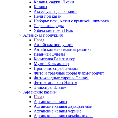
Казаны, саджи, Пчаки
Казаны
Аксессуары для казанов
Печи под казан
Наборы: печь, казан с крышкой, шумовка
Садж сковороды
Узбекские ножи Пчак
Алтайская продукция
Назад
Алтайская продукция
Алтайская жевательная резинка
Иван-чай Эльзам
Косметика Бальзам гор
Мумиё Бальзам гор
Прополис-спрей Эльзам
Фито и травяные сборы Фарм-продукт
Фито-ягодные сиропы Эльзам
Фитокомплексы Эльзам
Эликсиры Эльзам
Афганские казаны
Назад
Афганские казаны
Афганские казаны двухцветные
Афганские казаны черные
Афганские казаны комби-никель