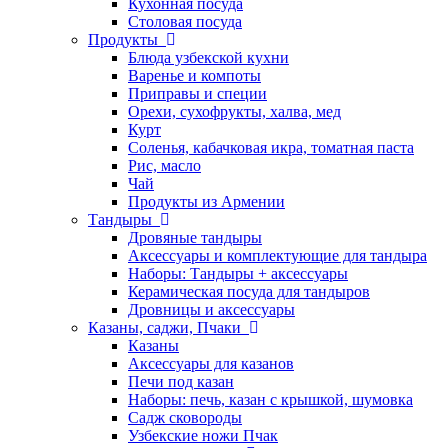
Кухонная посуда
Столовая посуда
Продукты
Блюда узбекской кухни
Варенье и компоты
Приправы и специи
Орехи, сухофрукты, халва, мед
Курт
Соленья, кабачковая икра, томатная паста
Рис, масло
Чай
Продукты из Армении
Тандыры
Дровяные тандыры
Аксессуары и комплектующие для тандыра
Наборы: Тандыры + аксессуары
Керамическая посуда для тандыров
Дровницы и аксессуары
Казаны, саджи, Пчаки
Казаны
Аксессуары для казанов
Печи под казан
Наборы: печь, казан с крышкой, шумовка
Садж сковороды
Узбекские ножи Пчак