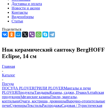
Доставка и оплата
Новости и акции
Контакты
Видеообзоры
Статьи
Поделиться
Нож керамический сантоку BergHOFF
Eclipse, 14 см
Главная
-
Каталог
-
Посуда
ПОСУДА PLOVER
ГРИЛИ PLOVER
Мангалы и печи
PLOVER
Продукты
Тандыры
Казаны, саджи, Пчаки
Алтайская
продукция
Афганские казаны
Грили, мангалы,
коптильни
Очаги, кострища, дровницы
Варочно-отопительные
печи
Сувениры
Текстиль
Распродажа
Садовая / Туристическая