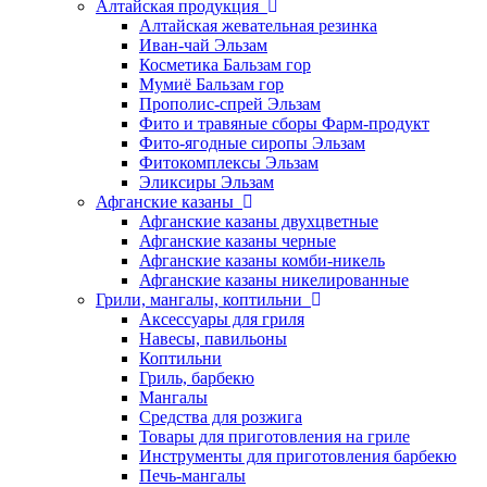
Алтайская продукция
Алтайская жевательная резинка
Иван-чай Эльзам
Косметика Бальзам гор
Мумиё Бальзам гор
Прополис-спрей Эльзам
Фито и травяные сборы Фарм-продукт
Фито-ягодные сиропы Эльзам
Фитокомплексы Эльзам
Эликсиры Эльзам
Афганские казаны
Афганские казаны двухцветные
Афганские казаны черные
Афганские казаны комби-никель
Афганские казаны никелированные
Грили, мангалы, коптильни
Аксессуары для гриля
Навесы, павильоны
Коптильни
Гриль, барбекю
Мангалы
Средства для розжига
Товары для приготовления на гриле
Инструменты для приготовления барбекю
Печь-мангалы