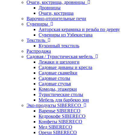
Очаги, кострища, дровницы
Дровницы
Очаги, кострища
Варочно-отопительные печи
Сувениры
Авторская керамика и резьба по дереву
Сувениры из Узбекистана
Текстиль
Кухонный текстиль
Распродажа
Садовая / Туристическая мебель
Лежаки и шезлонги
Садовые диваны и кресла
Садовые скамейки
Садовые столы
Садовые стулья
Комоды, этажерки
Туристические столы
Мебель для барбекю зон
Эко-продукты SIBERECO
Варенье SIBERECO
Кедрокофе SIBERECO
Конфеты SIBERECO
Мед SIBERECO
Орехи SIBERECO