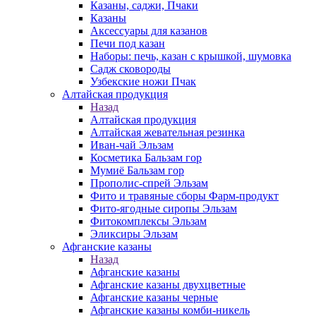
Казаны, саджи, Пчаки
Казаны
Аксессуары для казанов
Печи под казан
Наборы: печь, казан с крышкой, шумовка
Садж сковороды
Узбекские ножи Пчак
Алтайская продукция
Назад
Алтайская продукция
Алтайская жевательная резинка
Иван-чай Эльзам
Косметика Бальзам гор
Мумиё Бальзам гор
Прополис-спрей Эльзам
Фито и травяные сборы Фарм-продукт
Фито-ягодные сиропы Эльзам
Фитокомплексы Эльзам
Эликсиры Эльзам
Афганские казаны
Назад
Афганские казаны
Афганские казаны двухцветные
Афганские казаны черные
Афганские казаны комби-никель