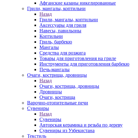
Афганские казаны никелированные
Грили, мангалы, коптильни
Назад
Грили, мангалы, коптильни
Аксессуары для гриля
Навесы, павильоны
Коптильни
Гриль, барбекю
Мангалы
Средства для розжига
Товары для приготовления на гриле
Инструменты для приготовления барбекю
Печь-мангалы
Очаги, кострища, дровницы
Назад
Очаги, кострища, дровницы
Дровницы
Очаги, кострища
Варочно-отопительные печи
Сувениры
Назад
Сувениры
Авторская керамика и резьба по дереву
Сувениры из Узбекистана
Текстиль